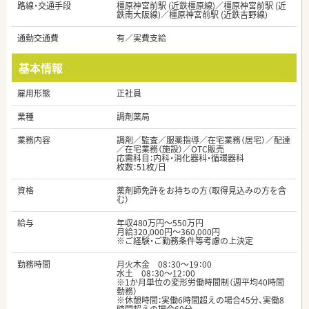
路線・交通手段
橿原神宮前駅 (近鉄橿原線)／橿原神宮前駅 (近
鉄南大阪線)／橿原神宮前駅 (近鉄吉野線)
通勤交通費
有／実費支給
基本情報
雇用形態
正社員
業種
調剤薬局
業務内容
調剤／監査／服薬指導／在宅業務（居宅）／配達
／在宅業務（施設）／OTC販売
応需科目：内科・消化器科・循環器科
枚数：51枚/日
資格
薬剤師免許をお持ちの方（取得見込みの方を含
む）
給与
年収480万円～550万円
月給320,000円～360,000円
※ご経験・ご勤務条件等考慮の上決定
勤務時間
月火木金 08：30～19：00
水土 08：30～12：00
※1か月単位の変形労働時間制（週平均40時間
勤務）
※休憩時間：実働6時間超えの場合45分、実働8