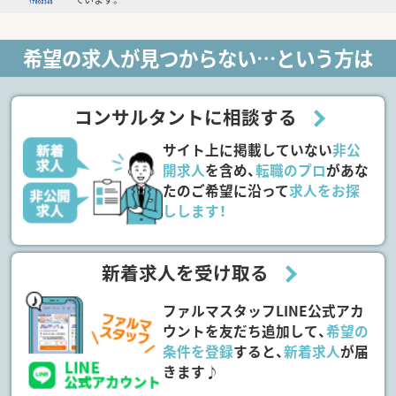
希望の求人が見つからない…という方は
コンサルタントに相談する
サイト上に掲載していない
非公
開求人
を含め、
転職のプロ
があな
たのご希望に沿って
求人をお探
しします！
新着求人を受け取る
ファルマスタッフLINE公式アカ
ウントを友だち追加して、
希望の
条件を登録
すると、
新着求人
が届
きます♪