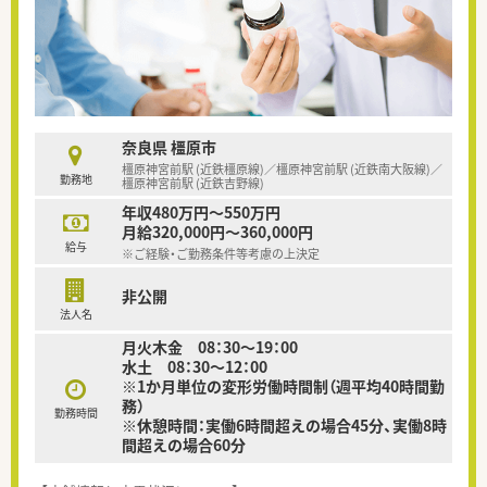
奈良県 橿原市
橿原神宮前駅 (近鉄橿原線)／橿原神宮前駅 (近鉄南大阪線)／
勤務地
橿原神宮前駅 (近鉄吉野線)
年収480万円～550万円
月給320,000円～360,000円
給与
※ご経験・ご勤務条件等考慮の上決定
非公開
法人名
月火木金 08：30～19：00
水土 08：30～12：00
※1か月単位の変形労働時間制（週平均40時間勤
務）
勤務時間
※休憩時間：実働6時間超えの場合45分、実働8時
間超えの場合60分