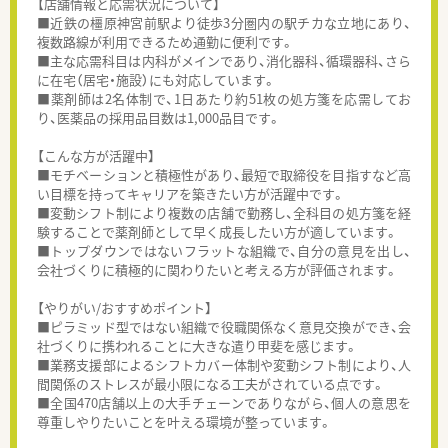
【店舗情報と応需状況について】
■近鉄の橿原神宮前駅より徒歩3分圏内の駅チカな立地にあり、
複数路線が利用できるため通勤に便利です。
■主な応需科目は内科がメインであり、消化器科、循環器科、さら
に在宅（居宅・施設）にも対応しています。
■薬剤師は2名体制で、1日あたり約51枚の処方箋を応需してお
り、医薬品の採用品目数は1,000品目です。
【こんな方が活躍中】
■モチベーションと積極性があり、最短で取締役を目指すなど高
い目標を持ってキャリアを築きたい方が活躍中です。
■変動シフト制により複数の店舗で勤務し、全科目の処方箋を経
験することで薬剤師として早く成長したい方が適しています。
■トップダウンではないフラットな組織で、自分の意見を出し、
会社づくりに積極的に関わりたいと考える方が評価されます。
【やりがい/おすすめポイント】
■ピラミッド型ではない組織で役職関係なく意見交換ができ、会
社づくりに携われることに大きな遣り甲斐を感じます。
■業務支援部によるシフトカバー体制や変動シフト制により、人
間関係のストレスが最小限になる工夫がされている点です。
■全国470店舗以上の大手チェーンでありながら、個人の意思を
尊重しやりたいことを叶える環境が整っています。