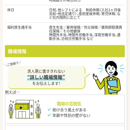
時間超えの場合60分
休日
日祝、他シフトによる 有給休暇（入社3ヶ月後
支給・他法定通り）、産前産後休暇、育児休暇、な
ど社内規則に応じて
福利厚生諸手当
厚生年金／雇用保険／労災保険／薬剤師賠償責
任保険／その他健保
時間外手当、時間外労働手当、深夜労働手当、通
勤手当、日祝日労働手当 など
職場情報
求人票に書ききれない
“詳しい職場情報”
をお伝えします！
職場の雰囲気
助け合う風土がある
年齢や性別の壁がない