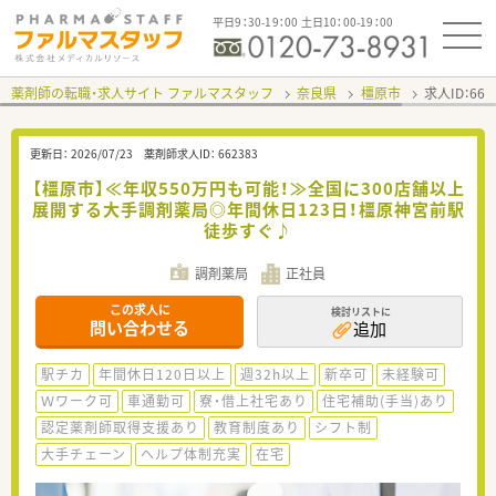
平日9：30-19：00 土日10：00-19：00
薬剤師の転職・求人サイト ファルマスタッフ
奈良県
橿原市
求人ID：66
更新日：
2026/07/23
薬剤師求人ID：
662383
【橿原市】≪年収550万円も可能！≫全国に300店舗以上
展開する大手調剤薬局◎年間休日123日！橿原神宮前駅
徒歩すぐ♪
調剤薬局
正社員
この求人に
検討リストに
問い合わせる
追加
駅チカ
年間休日120日以上
週32h以上
新卒可
未経験可
Ｗワーク可
車通勤可
寮・借上社宅あり
住宅補助(手当)あり
認定薬剤師取得支援あり
教育制度あり
シフト制
大手チェーン
ヘルプ体制充実
在宅