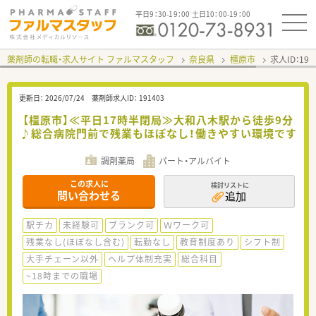
平日9：30-19：00 土日10：00-19：00
薬剤師の転職・求人サイト ファルマスタッフ
奈良県
橿原市
求人ID：19
更新日：
2026/07/24
薬剤師求人ID：
191403
【橿原市】≪平日17時半閉局≫大和八木駅から徒歩9分
♪総合病院門前で残業もほぼなし！働きやすい環境です
調剤薬局
パート・アルバイト
この求人に
検討リストに
問い合わせる
追加
駅チカ
未経験可
ブランク可
Ｗワーク可
残業なし(ほぼなし含む)
転勤なし
教育制度あり
シフト制
大手チェーン以外
ヘルプ体制充実
総合科目
~18時までの職場