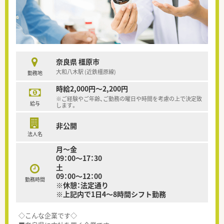
奈良県 橿原市
大和八木駅 (近鉄橿原線)
勤務地
時給2,000円～2,200円
※ご経験やご年齢、ご勤務の曜日や時間を考慮の上で決定致
給与
します。
非公開
法人名
月～金
09：00～17：30
土
09：00～12：00
勤務時間
※休憩：法定通り
※上記内で1日4～8時間シフト勤務
◇こんな企業です◇