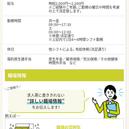
給与
時給2,000円～2,200円
※ご経験やご年齢、ご勤務の曜日や時間を考慮
の上で決定致します。
勤務時間
月～金
09：00～17：30
土
09：00～12：00
※休憩：法定通り
※上記内で1日4～8時間シフト勤務
休日
他シフトによる。有給休暇（法定通り）
福利厚生諸手当
厚生年金／雇用保険／労災保険／その他健保
時間外手当 など
職場情報
求人票に書ききれない
“詳しい職場情報”
をお伝えします！
職場の雰囲気