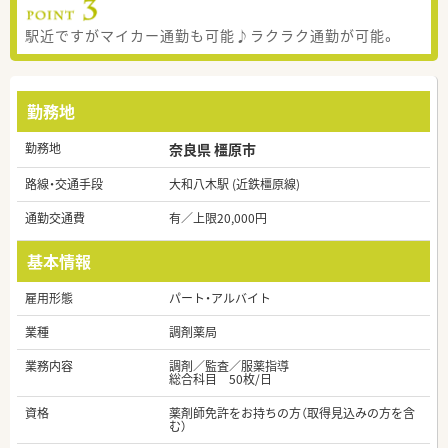
駅近ですがマイカー通勤も可能♪ラクラク通勤が可能。
勤務地
勤務地
奈良県 橿原市
路線・交通手段
大和八木駅 (近鉄橿原線)
通勤交通費
有／上限20,000円
基本情報
雇用形態
パート・アルバイト
業種
調剤薬局
業務内容
調剤／監査／服薬指導
総合科目 50枚/日
資格
薬剤師免許をお持ちの方（取得見込みの方を含
む）