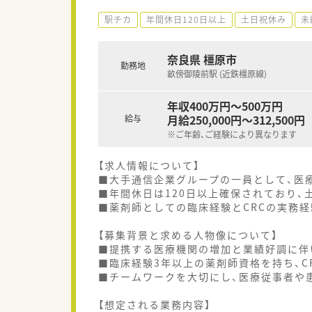
駅チカ
年間休日120日以上
土日祝休み
未
奈良県 橿原市
勤務地
畝傍御陵前駅 (近鉄橿原線)
年収400万円～500万円
月給250,000円～312,500円
給与
※ご年齢、ご経験により異なります
【求人情報について】
■大手通信企業グループの一員として、医
■年間休日は120日以上確保されており、
■薬剤師としての臨床経験とCRCの実務
【募集背景と求める人物像について】
■提携する医療機関の増加と業績好調に伴
■臨床経験3年以上の薬剤師資格を持ち、C
■チームワークを大切にし、医療従事者や
【想定される業務内容】