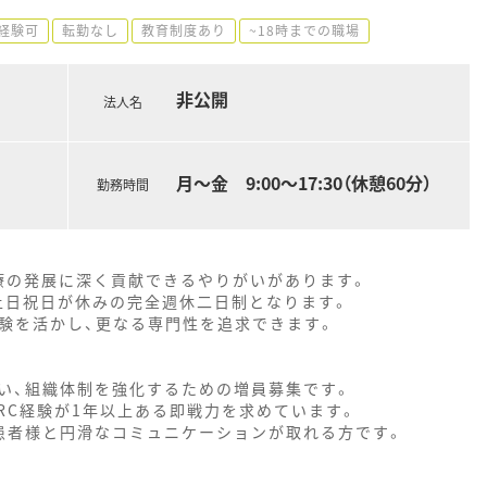
経験可
転勤なし
教育制度あり
~18時までの職場
非公開
法人名
月～金 9:00～17:30（休憩60分）
勤務時間
療の発展に深く貢献できるやりがいがあります。
土日祝日が休みの完全週休二日制となります。
経験を活かし、更なる専門性を追求できます。
い、組織体制を強化するための増員募集です。
RC経験が1年以上ある即戦力を求めています。
患者様と円滑なコミュニケーションが取れる方です。