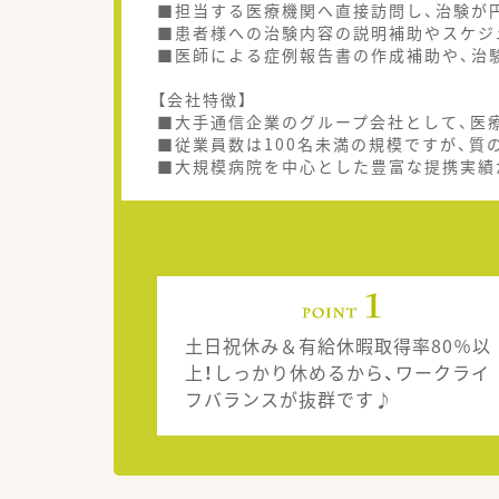
■担当する医療機関へ直接訪問し、治験が
■患者様への治験内容の説明補助やスケジ
■医師による症例報告書の作成補助や、治
【会社特徴】
■大手通信企業のグループ会社として、医
■従業員数は100名未満の規模ですが、
■大規模病院を中心とした豊富な提携実績
土日祝休み＆有給休暇取得率80％以
上！しっかり休めるから、ワークライ
フバランスが抜群です♪