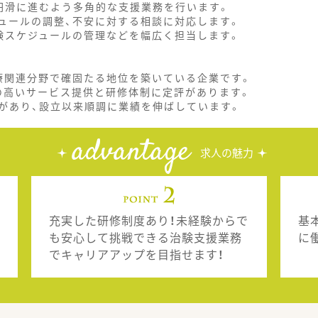
円滑に進むよう多角的な支援業務を行います。
ュールの調整、不安に対する相談に対応します。
験スケジュールの管理などを幅広く担当します。
療関連分野で確固たる地位を築いている企業です。
質の高いサービス提供と研修体制に定評があります。
があり、設立以来順調に業績を伸ばしています。
advantage
求人の魅力
充実した研修制度あり！未経験からで
基
も安心して挑戦できる治験支援業務
に
でキャリアアップを目指せます！