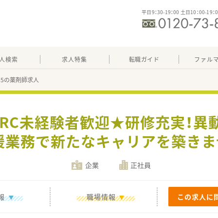
平日9：30-19：00 土日10：00-19：
人検索
求人特集
転職ガイド
ファル
585の薬剤師求人
CRC未経験者歓迎★研修充実！異
援業務で新たなキャリアを築きま
企業
正社員
報
職場情報
この求人に