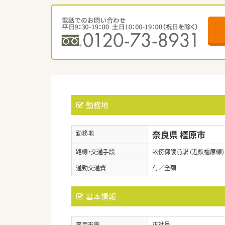
勤務地
奈良県 橿原市
勤務地
路線・交通手段
畝傍御陵前駅 (近鉄橿原線)
通勤交通費
有／全額
基本情報
雇用形態
正社員