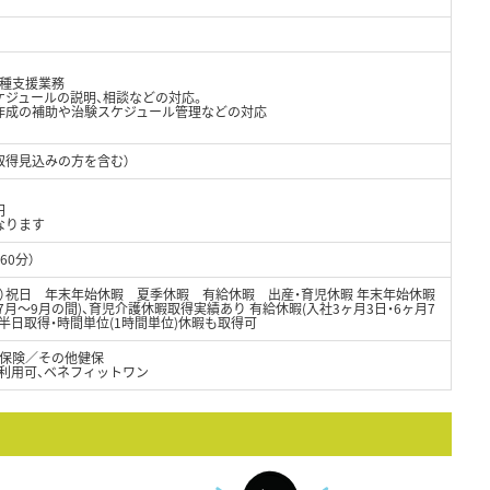
各種支援業務
ケジュールの説明、相談などの対応。
作成の補助や治験スケジュール管理などの対応
取得見込みの方を含む）
円
なります
60分）
り）祝日 年末年始休暇 夏季休暇 有給休暇 出産・育児休暇 年末年始休暇
日間(7月～9月の間)、育児介護休暇取得実績あり 有給休暇(入社3ヶ月3日・6ヶ月7
半日取得・時間単位(1時間単位)休暇も取得可
保険／その他健保
設利用可、ベネフィットワン