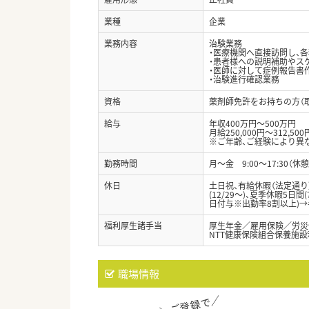
業種
企業
業務内容
治験業務
・医療機関へ直接訪問し、
・患者様への説明補助やス
・医師に対して症例報告書
・治験進行確認業務
資格
薬剤師免許をお持ちの方（
給与
年収400万円～500万円
月給250,000円～312,500
※ご年齢、ご経験により異
勤務時間
月～金 9:00～17:30（休憩
休日
土日祝、有給休暇（法定通
(12/29～)、夏季休暇5
日付与※出勤率8割以上)→
福利厚生諸手当
厚生年金／雇用保険／労災
NTT健康保険組合保養施
職場情報