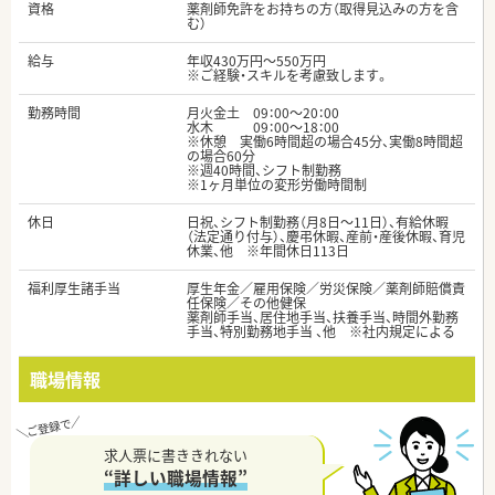
資格
薬剤師免許をお持ちの方（取得見込みの方を含
む）
給与
年収430万円～550万円
※ご経験・スキルを考慮致します。
勤務時間
月火金土 09：00～20：00
水木 09：00～18：00
※休憩 実働6時間超の場合45分、実働8時間超
の場合60分
※週40時間、シフト制勤務
※1ヶ月単位の変形労働時間制
休日
日祝、シフト制勤務（月8日～11日）、有給休暇
（法定通り付与）、慶弔休暇、産前・産後休暇、育児
休業、他 ※年間休日113日
福利厚生諸手当
厚生年金／雇用保険／労災保険／薬剤師賠償責
任保険／その他健保
薬剤師手当、居住地手当、扶養手当、時間外勤務
手当、特別勤務地手当 、他 ※社内規定による
職場情報
求人票に書ききれない
“詳しい職場情報”