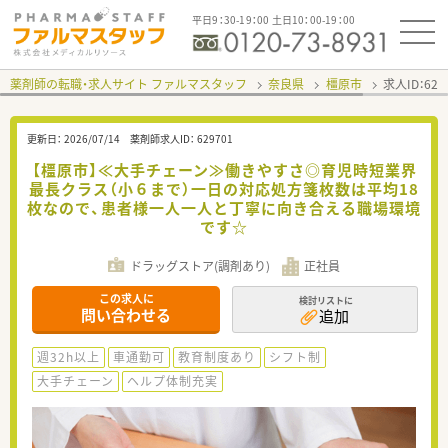
平日9：30-19：00 土日10：00-19：00
薬剤師の転職・求人サイト ファルマスタッフ
奈良県
橿原市
求人ID：62
更新日：
2026/07/14
薬剤師求人ID：
629701
【橿原市】≪大手チェーン≫働きやすさ◎育児時短業界
最長クラス（小６まで）一日の対応処方箋枚数は平均18
枚なので、患者様一人一人と丁寧に向き合える職場環境
です☆
ドラッグストア(調剤あり)
正社員
この求人に
検討リストに
問い合わせる
追加
週32h以上
車通勤可
教育制度あり
シフト制
大手チェーン
ヘルプ体制充実