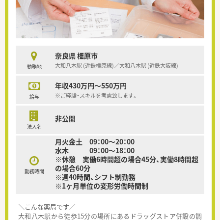
奈良県 橿原市
大和八木駅 (近鉄橿原線)／大和八木駅 (近鉄大阪線)
勤務地
年収430万円～550万円
※ご経験・スキルを考慮致します。
給与
非公開
法人名
月火金土 09：00～20：00
水木 09：00～18：00
※休憩 実働6時間超の場合45分、実働8時間超
の場合60分
勤務時間
※週40時間、シフト制勤務
※1ヶ月単位の変形労働時間制
＼こんな薬局です／
大和八木駅から徒歩15分の場所にあるドラッグストア併設の調