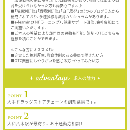
育を受けられなかった方も尚安心ですね♪
■「階層別研修」「職種別研修」「自己啓発」の3つのプログラムから
構成されており、多種多様な教育カリキュラムがあります。
■e-learning（MPラーニング）、健康サポート研修、会社負担にて
ご実施いただけます。
■ご本人の希望により部門間の異動も可能。調剤・OTCどちらも
経験を積むことができます。
≪こんな方にオススメ！≫
■充実した福利厚生、教育体制のある薬局で働きたい方
■OTC業務にもやりがいを感じる方・やってみたい方
advantage
求人の魅力
大手ドラッグストアチェーンの調剤薬局です。
大和八木駅が最寄り。お車通勤応相談！