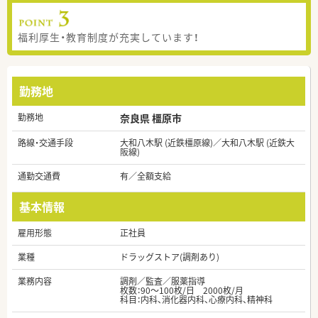
福利厚生・教育制度が充実しています！
勤務地
勤務地
奈良県 橿原市
路線・交通手段
大和八木駅 (近鉄橿原線)／大和八木駅 (近鉄大
阪線)
通勤交通費
有／全額支給
基本情報
雇用形態
正社員
業種
ドラッグストア(調剤あり)
業務内容
調剤／監査／服薬指導
枚数：90～100枚/日 2000枚/月
科目：内科、消化器内科、心療内科、精神科