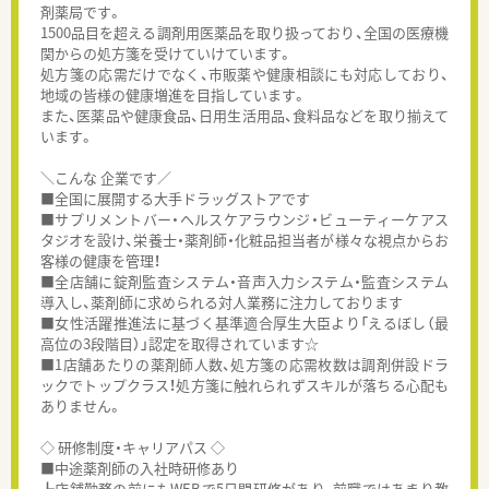
剤薬局です。
1500品目を超える調剤用医薬品を取り扱っており、全国の医療機
関からの処方箋を受けていけています。
処方箋の応需だけでなく、市販薬や健康相談にも対応しており、
地域の皆様の健康増進を目指しています。
また、医薬品や健康食品、日用生活用品、食料品などを取り揃えて
います。
＼こんな 企業です／
■全国に展開する大手ドラッグストアです
■サプリメントバー・ヘルスケアラウンジ・ビューティーケアス
タジオを設け、栄養士・薬剤師・化粧品担当者が様々な視点からお
客様の健康を管理！
■全店舗に錠剤監査システム・音声入力システム・監査システム
導入し、薬剤師に求められる対人業務に注力しております
■女性活躍推進法に基づく基準適合厚生大臣より「えるぼし（最
高位の3段階目）」認定を取得されています☆
■1店舗あたりの薬剤師人数、処方箋の応需枚数は調剤併設ドラ
ックでトップクラス！処方箋に触れられずスキルが落ちる心配も
ありません。
◇ 研修制度・キャリアパス ◇
■中途薬剤師の入社時研修あり
┗店舗勤務の前にもWEBで5日間研修があり、前職ではあまり教