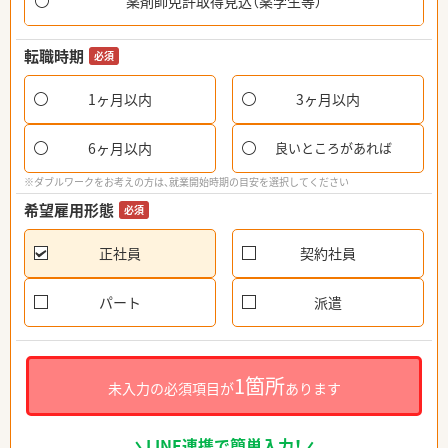
薬剤師免許取得見込（薬学生等）
転職時期
必須
1ヶ月以内
3ヶ月以内
6ヶ月以内
良いところがあれば
※ダブルワークをお考えの方は、就業開始時期の目安を選択してください
希望雇用形態
必須
正社員
契約社員
パート
派遣
1箇所
未入力の必須項目が
あります
LINE連携で簡単入力！