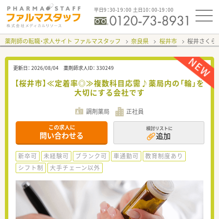
平日9：30-19：00 土日10：00-19：00
薬剤師の転職・求人サイト ファルマスタッフ
奈良県
桜井市
桜井さくら
更新日：
2026/08/04
薬剤師求人ID：
330249
【桜井市】≪定着率◎≫複数科目応需♪薬局内の「輪」を
大切にする会社です
調剤薬局
正社員
この求人に
検討リストに
問い合わせる
追加
新卒可
未経験可
ブランク可
車通勤可
教育制度あり
シフト制
大手チェーン以外