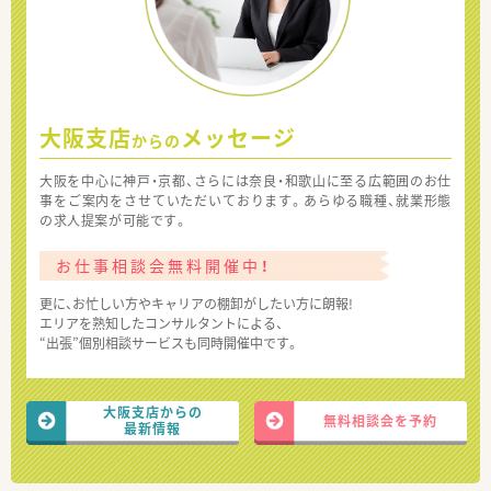
大阪支店
メッセージ
からの
大阪を中心に神戸・京都、さらには奈良・和歌山に至る広範囲のお仕
事をご案内をさせていただいております。あらゆる職種、就業形態
の求人提案が可能です。
お仕事相談会無料開催中！
更に、お忙しい方やキャリアの棚卸がしたい方に朗報!
エリアを熟知したコンサルタントによる、
“出張”個別相談サービスも同時開催中です。
大阪支店からの
無料相談会を予約
最新情報