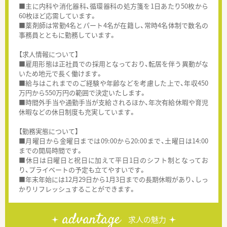
■主に内科や消化器科、循環器科の処方箋を1日あたり50枚から
60枚ほど応需しています。
■薬剤師は常勤4名とパート4名が在籍し、常時4名体制で数名の
事務員とともに勤務しています。
【求人情報について】
■雇用形態は正社員での採用となっており、転居を伴う異動がな
いため地元で長く働けます。
■給与はこれまでのご経験や年齢などを考慮した上で、年収450
万円から550万円の範囲で決定いたします。
■時間外手当や通勤手当が支給されるほか、年次有給休暇や育児
休暇などの休日制度も充実しています。
【勤務実態について】
■月曜日から金曜日までは09:00から20:00まで、土曜日は14:00
までの開局時間です。
■休日は日曜日と祝日に加えて平日1日のシフト制となってお
り、プライベートの予定も立てやすいです。
■年末年始には12月29日から1月3日までの長期休暇があり、しっ
かりリフレッシュすることができます。
advantage
求人の魅力