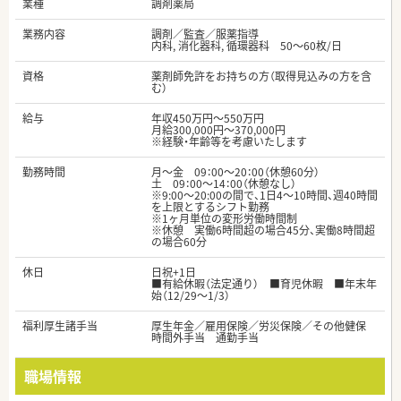
業種
調剤薬局
業務内容
調剤／監査／服薬指導
内科, 消化器科, 循環器科 50～60枚/日
資格
薬剤師免許をお持ちの方（取得見込みの方を含
む）
給与
年収450万円～550万円
月給300,000円～370,000円
※経験・年齢等を考慮いたします
勤務時間
月～金 09：00～20：00（休憩60分）
土 09：00～14：00（休憩なし）
※9:00～20:00の間で、1日4～10時間、週40時間
を上限とするシフト勤務
※1ヶ月単位の変形労働時間制
※休憩 実働6時間超の場合45分、実働8時間超
の場合60分
休日
日祝+1日
■有給休暇（法定通り） ■育児休暇 ■年末年
始（12/29～1/3）
福利厚生諸手当
厚生年金／雇用保険／労災保険／その他健保
時間外手当 通勤手当
職場情報