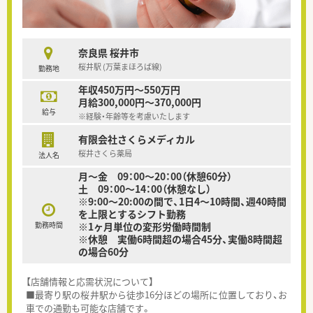
奈良県 桜井市
桜井駅 (万葉まほろば線)
勤務地
年収450万円～550万円
月給300,000円～370,000円
給与
※経験・年齢等を考慮いたします
有限会社さくらメディカル
桜井さくら薬局
法人名
月～金 09：00～20：00（休憩60分）
土 09：00～14：00（休憩なし）
※9:00～20:00の間で、1日4～10時間、週40時間
を上限とするシフト勤務
勤務時間
※1ヶ月単位の変形労働時間制
※休憩 実働6時間超の場合45分、実働8時間超
の場合60分
【店舗情報と応需状況について】
■最寄り駅の桜井駅から徒歩16分ほどの場所に位置しており、お
車での通勤も可能な店舗です。