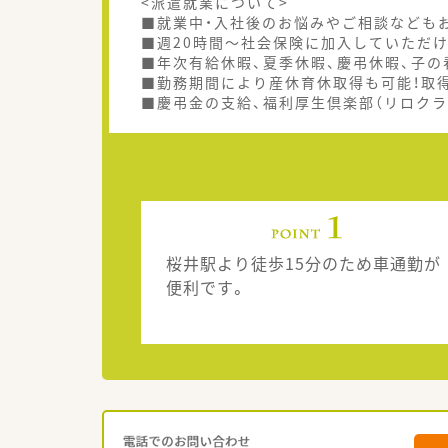
<派遣就業について>
■就業中・入社後のお悩みやご相談なども
■週20時間～社会保険に加入していただけ
■年次有給休暇、夏季休暇、慶弔休暇、子
■勤務期間により産休育休取得も可能！取
■慶弔金の支給、福利厚生倶楽部（リロクラ
桜井駅より徒歩15分のため車通勤が
便利です。