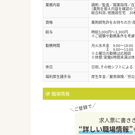
業務内容
調剤／監査／服薬指導／在
（薬剤を揃え内容を確認の
総合科目、他施設在宅 30
資格
薬剤師免許をお持ちの方（
給与
時給3,000円～3,300円
※ご経験や勤務条件を考慮
勤務時間
月火水木金 9:00～18:00
土 9:00～13:00
※土曜日の勤務は応相談
※休憩：実働6時間未満は休
休日
日祝、その他シフトによる
福利厚生諸手当
厚生年金／雇用保険／労災
職場情報
求人票に書き
“詳しい職場情報”