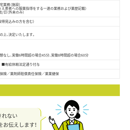
宅業務（施設）
うえ患者への服薬指導をする一連の業務および薬歴記載）
枚/日（外来のみ）
取得見込みの方を含む）
の上、決定いたします。
憩なし、実働6時間超の場合45分、実働8時間超の場合60分
 ■有給休暇法定通り付与
保険／薬剤師賠償責任保険／薬業健保
きれない
をお伝えします！