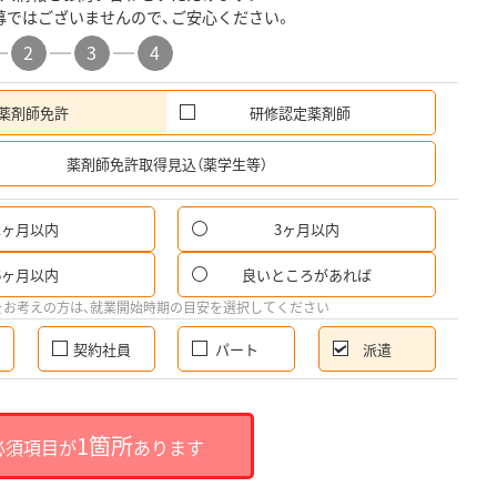
募ではございませんので、ご安心ください。
2
3
4
薬剤師免許
研修認定薬剤師
希
薬剤師免許取得見込（薬学生等）
1ヶ月以内
3ヶ月以内
6ヶ月以内
良いところがあれば
をお考えの方は、就業開始時期の目安を選択してください
契約社員
パート
派遣
1箇所
必須項目が
あります