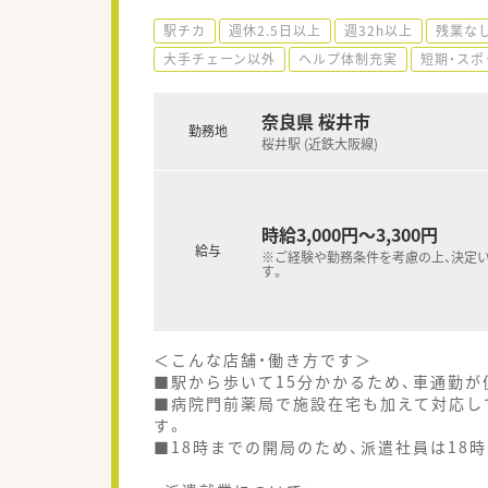
駅チカ
週休2.5日以上
週32h以上
残業なし
大手チェーン以外
ヘルプ体制充実
短期・スポ
奈良県 桜井市
勤務地
桜井駅 (近鉄大阪線)
時給3,000円～3,300円
給与
※ご経験や勤務条件を考慮の上、決定
す。
＜こんな店舗・働き方です＞
■駅から歩いて15分かかるため、車通勤が
■病院門前薬局で施設在宅も加えて対応し
す。
■18時までの開局のため、派遣社員は18