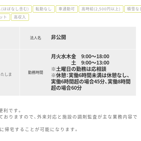
(ほぼなし含む)
転勤なし
車通勤可
高時給(2,500円以上)
積雪な
ット
高収入
非公開
法人名
月火水木金 9:00～18:00
土 9:00～13:00
※土曜日の勤務は応相談
勤務時間
※休憩：実働6時間未満は休憩なし、
いたしま
実働6時間超の場合45分、実働8時間
超の場合60分
便利です。
ておりますので、外来対応と施設の調剤監査が主な業務内容で
時に帰宅することが可能になります。