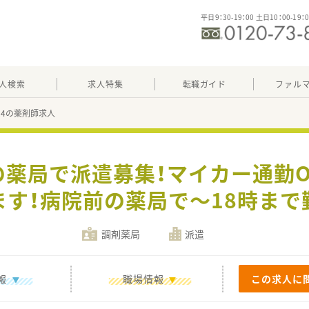
平日9：30-19：00 土日10：00-19：
人検索
求人特集
転職ガイド
ファル
624の薬剤師求人
の薬局で派遣募集！マイカー通勤
ます！病院前の薬局で～18時まで
調剤薬局
派遣
報
職場情報
この求人に