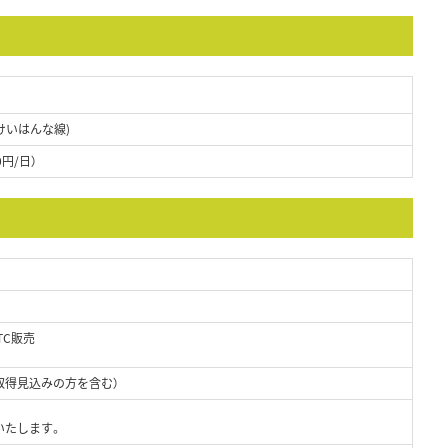
けいはんな線)
0円/日）
TC販売
取得見込みの方を含む）
いたします。