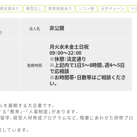
得支援あり
積雪なし
教育制度あり
シフト制
大手チェーン
ヘ
非公開
法人名
)
月火水木金土日祝
09：00～22：00
※休憩：法定通り
※上記内で1日5～8時間、週4～5日
勤務時間
で応相談
※お時間帯・日数等はご相談くださ
い。
ルを展開する大企業です。
る「教育」・「人事制度」があります。
内留学、経営人材育成プログラムなど、階層にあわせた研修プロ
実しています。