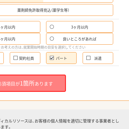
希
薬剤師免許取得見込（薬学生等）
1ヶ月以内
3ヶ月以内
パ
6ヶ月以内
良いところがあれば
希
をお考えの方は、就業開始時期の目安を選択してください
契約社員
パート
派遣
就
1箇所
必須項目が
あります
就業
ディカルリソースは、お客様の個人情報を適切に管理する事業者とし
ます。