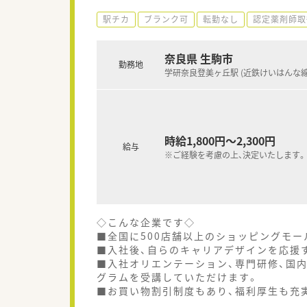
駅チカ
ブランク可
転勤なし
認定薬剤師取
奈良県 生駒市
勤務地
学研奈良登美ヶ丘駅 (近鉄けいはんな線
時給1,800円～2,300円
給与
※ご経験を考慮の上、決定いたします。
◇こんな企業です◇
■全国に500店舗以上のショッピングモー
■入社後、自らのキャリアデザインを応援す
■入社オリエンテーション、専門研修、国
グラムを受講していただけます。
■お買い物割引制度もあり、福利厚生も充