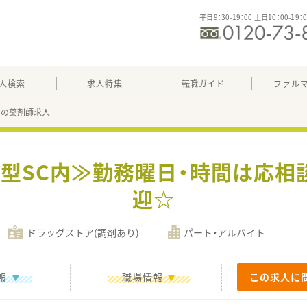
平日9：30-19：00 土日10：00-19：
人検索
求人特集
転職ガイド
ファル
45の薬剤師求人
大型SC内≫勤務曜日・時間は応相
迎☆
ドラッグストア(調剤あり)
パート・アルバイト
報
職場情報
この求人に