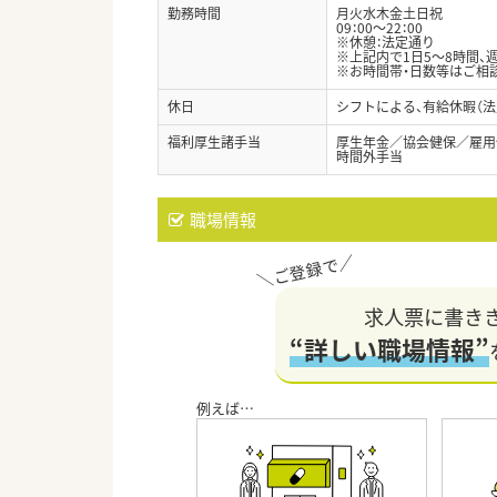
勤務時間
月火水木金土日祝
09：00～22：00
※休憩：法定通り
※上記内で1日5～8時間、
※お時間帯・日数等はご相
休日
シフトによる、有給休暇（法
福利厚生諸手当
厚生年金／協会健保／雇用
時間外手当
職場情報
求人票に書き
“詳しい職場情報”