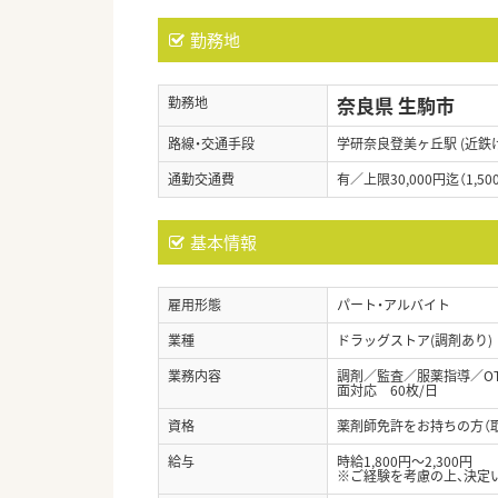
勤務地
奈良県 生駒市
勤務地
路線・交通手段
学研奈良登美ヶ丘駅 (近鉄
通勤交通費
有／上限30,000円迄（1,50
基本情報
雇用形態
パート・アルバイト
業種
ドラッグストア(調剤あり)
業務内容
調剤／監査／服薬指導／O
面対応 60枚/日
資格
薬剤師免許をお持ちの方（
給与
時給1,800円～2,300円
※ご経験を考慮の上、決定