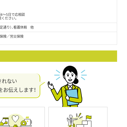
週4～5日で応相談
談ください。
定通り）、看護休暇 他
保険／労災保険
きれない
をお伝えします！