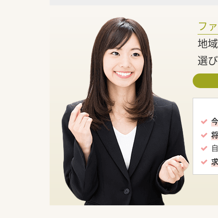
フ
地域
選び