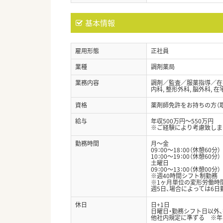
基本情報
雇用形態
正社員
業種
調剤薬局
業務内容
調剤／監査／服薬指導／在
内科, 整形外科, 脳外科, 
資格
薬剤師免許をお持ちの方（
給与
年収500万円～550万円
※ご経験により考慮致しま
勤務時間
月～金
09：00～18：00（休憩60分）
10：00～19：00（休憩60分）
土曜日
09：00～13：00（休憩00分）
※週40時間シフト制勤務
※1ヶ月単位の変形労働時
週5日、場合によっては6日
休日
日+1日
日曜日・勤務シフト日以外、
他社内規定に準ずる ※年間