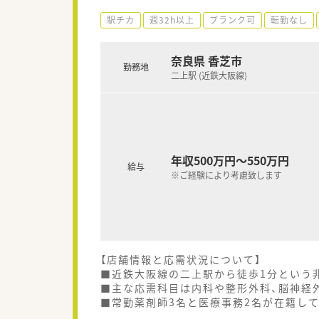
駅チカ
週32h以上
ブランク可
転勤なし
奈良県 香芝市
勤務地
二上駅 (近鉄大阪線)
年収500万円～550万円
給与
※ご経験により考慮致します
【店舗情報と応需状況について】
■近鉄大阪線の二上駅から徒歩1分という
■主な応需科目は内科や整形外科、脳神経外
■常勤薬剤師3名と医療事務2名が在籍し