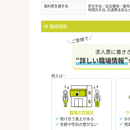
福利厚生諸手当
厚生年金／協会健保／雇用
時間外手当、交通費支給な
職場情報
求人票に書き
“詳しい職場情報”
職場の雰囲気
ワ
助け合う風土がある
お
年齢や性別の壁がない
残