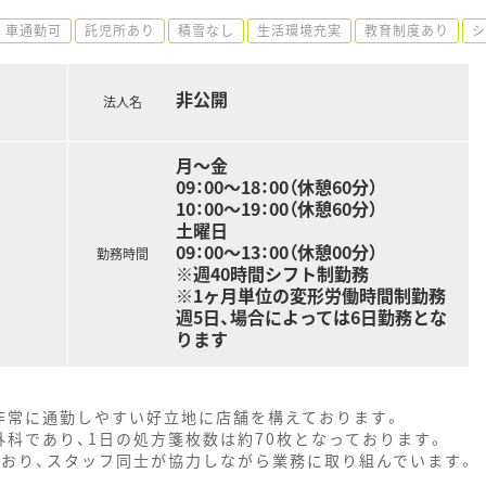
車通勤可
託児所あり
積雪なし
生活環境充実
教育制度あり
シ
非公開
法人名
月～金
09：00～18：00（休憩60分）
10：00～19：00（休憩60分）
土曜日
09：00～13：00（休憩00分）
勤務時間
※週40時間シフト制勤務
※1ヶ月単位の変形労働時間制勤務
週5日、場合によっては6日勤務とな
ります
非常に通勤しやすい好立地に店舗を構えております。
科であり、1日の処方箋枚数は約70枚となっております。
ており、スタッフ同士が協力しながら業務に取り組んでいます。