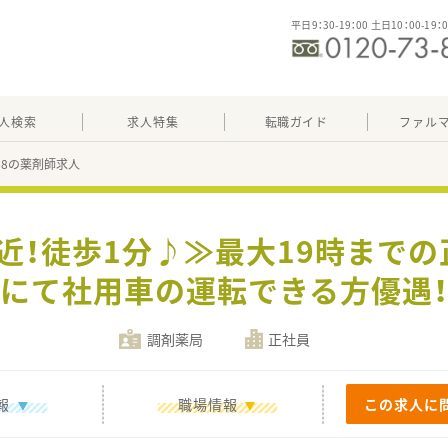
平日9：30-19：00 土日10：00-19：
人検索
求人特集
転職ガイド
ファル
168の薬剤師求人
駅近！徒歩1分♪≫最大19時まで
にて社用車の運転できる方優遇
調剤薬局
正社員
報
職場情報
この求人に