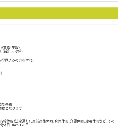
宅業務（施設）
在宅(施設), 小児科
取得見込みの方を含む）
す
間制勤務
勤務となります
有給休暇（法定通り）、産前産後休暇、育児休暇、介護休暇、慶弔休暇など、その
休日104～120日