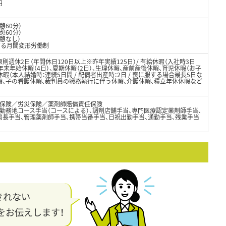
円
休憩60分）
憩60分）
休憩なし）
する月間変形労働制
則週休2日（年間休日120日以上※昨年実績125日）/ 有給休暇（入社時3日
年末年始休暇（4日）、夏期休暇（2日）、生理休暇、産前産後休暇、育児休暇（お子
暇（本人結婚時：連続5日間 / 配偶者出産時：2日 / 喪に服する場合最長5日な
暇、子の看護休暇、裁判員の職務執行に伴う休暇、介護休暇、積立年休休暇など
保険／労災保険／薬剤師賠償責任保険
勤務地コース手当（コースによる）、調剤店舗手当、専門医療認定薬剤師手当、
局長手当、管理薬剤師手当、携帯当番手当、日祝出勤手当、通勤手当、残業手当
きれない
をお伝えします！