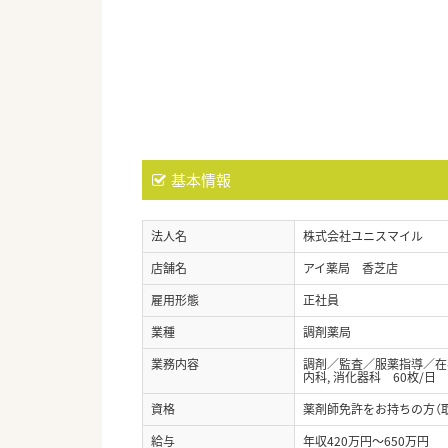
基本情報
法人名
株式会社ユニスマイル
店舗名
アイ薬局 香芝店
雇用形態
正社員
業種
調剤薬局
業務内容
調剤／監査／服薬指導／在宅
内科, 消化器科 60枚/日
資格
薬剤師免許をお持ちの方（
給与
年収420万円～650万円