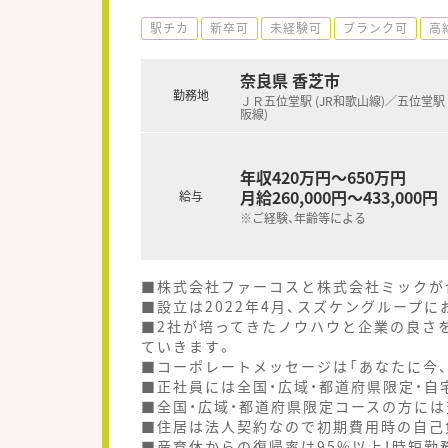
駅チカ
新卒可
未経験可
ブランク可
高
奈良県 香芝市
勤務地
ＪＲ五位堂駅 (JR和歌山線)／五位堂駅
阪線)
年収420万円～650万円
月給260,000円～433,000円
給与
※ご経験、年齢等による
■株式会社ファーコスと株式会社ミックが
■設立は2022年4月、スズケングループ
■2社が培ってきたノウハウと企業の良さ
ていきます。
■コーポレートメッセージは「あなたに今、
■正社員には全国・広域・都道府県限定・自
■全国・広域・都道府県限定コースの方に
■住居は法人契約なので初期費用時の自己
■産育休からの復帰率は95%以上！時短勤