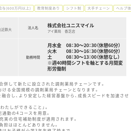
給与(600万円以上)
教育制度あり
シフト制
大手チェーン
ヘルプ
株式会社ユニスマイル
法人名
 (近鉄大
アイ薬局 香芝店
月水金 08：30～20：30（休憩60分）
火木 08：30～16：30（休憩60分）
土 08：30～13：00（休憩なし）
勤務時間
※週40時間シフトを軸とする月間変
形労働制
合併して新たに設立された調剤薬局チェーンです。
における全国規模の調剤薬局チェーンとなります。
を融合し、より安定した経営基盤から、成長スピードを加速させ
わたしができること」。
宅通勤の4コースを用意。
は充実の住宅補助制度が適用されます。
負担はほとんどありません。
務はお子様が小学3年生終了時まで。