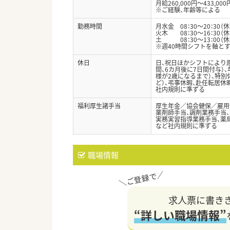
月給260,000円～433,000
※ご経験、年齢等による
勤務時間
月水金 08：30～20：30（
火木 08：30～16：30（休
土 08：30～13：00（
※週40時間シフトを軸と
休日
日、祝日ほかシフトにより原
間、6カ月後に7日間付与）、
様が2歳になるまで）、特別休
ど）、弔事休暇、赴任転居休
社内規則に準ずる
福利厚生諸手当
厚生年金／協会健保／雇用
薬剤師手当、調剤業務手当、
実務実習指導業務手当、薬
など社内規則に準ずる
職場情報
求人票に書き
“詳しい職場情報”