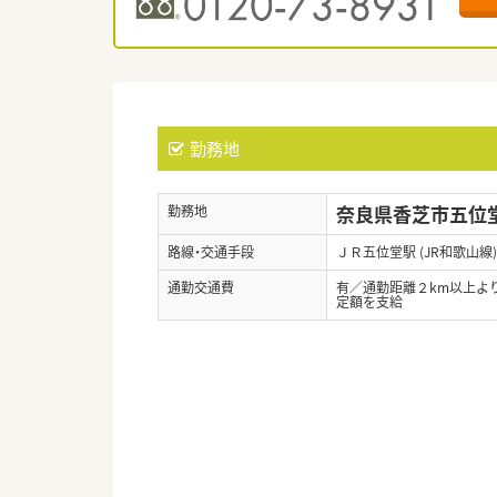
勤務地
奈良県香芝市五位堂1
勤務地
路線・交通手段
ＪＲ五位堂駅 (JR和歌山線
通勤交通費
有／通勤距離２km以上よ
定額を支給