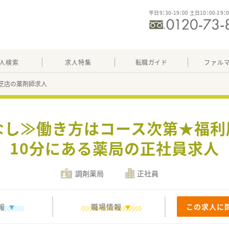
平日9：30-19：00 土日10：00-19：
人検索
求人特集
転職ガイド
ファル
芝店の薬剤師求人
なし≫働き方はコース次第★福
10分にある薬局の正社員求人
調剤薬局
正社員
報
職場情報
この求人に