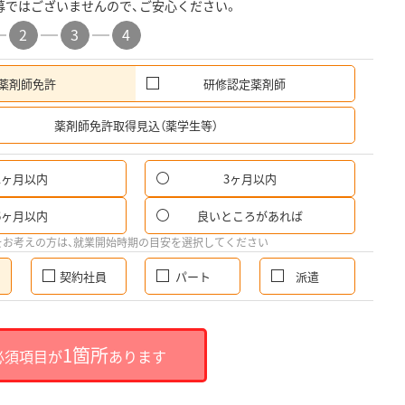
募ではございませんので、ご安心ください。
2
3
4
薬剤師免許
研修認定薬剤師
希
薬剤師免許取得見込（薬学生等）
1ヶ月以内
3ヶ月以内
6ヶ月以内
良いところがあれば
をお考えの方は、就業開始時期の目安を選択してください
契約社員
パート
派遣
1箇所
必須項目が
あります