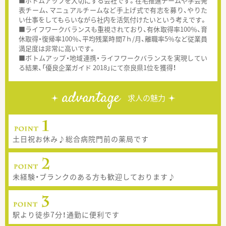
■ボトムアップを大切にする会社です。在宅推進チームや学会発
表チーム、マニュアルチームなど手上げ式で有志を募り、やりた
い仕事をしてもらいながら社内を活気付けたいという考えです。
■ライフワークバランスも重視されており、有休取得率100％、育
休取得・復帰率100％、平均残業時間7ｈ/月、離職率5％など従業員
満足度は非常に高いです。
■ボトムアップ・地域連携・ライフワークバランスを実現してい
る結果、「優良企業ガイド 2018」にて奈良県1位を獲得！
advantage
求人の魅力
土日祝お休み♪総合病院門前の薬局です
未経験・ブランクのある方も歓迎しております♪
駅より徒歩7分！通勤に便利です