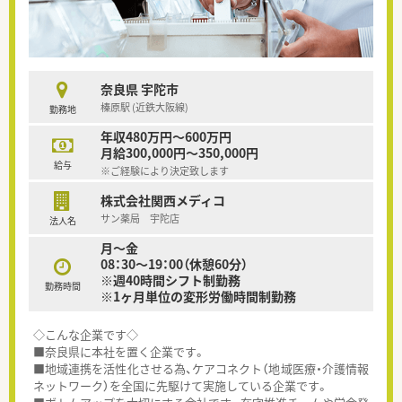
奈良県 宇陀市
榛原駅 (近鉄大阪線)
勤務地
年収480万円～600万円
月給300,000円～350,000円
給与
※ご経験により決定致します
株式会社関西メディコ
サン薬局 宇陀店
法人名
月～金
08：30～19：00（休憩60分）
※週40時間シフト制勤務
勤務時間
※1ヶ月単位の変形労働時間制勤務
◇こんな企業です◇
■奈良県に本社を置く企業です。
■地域連携を活性化させる為、ケアコネクト（地域医療・介護情報
ネットワーク）を全国に先駆けて実施している企業です。