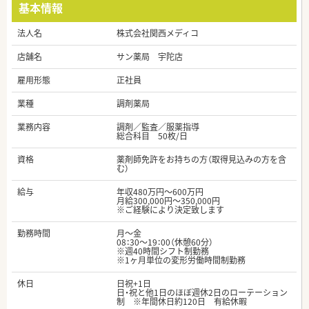
基本情報
法人名
株式会社関西メディコ
店舗名
サン薬局 宇陀店
雇用形態
正社員
業種
調剤薬局
業務内容
調剤／監査／服薬指導
総合科目 50枚/日
資格
薬剤師免許をお持ちの方（取得見込みの方を含
む）
給与
年収480万円～600万円
月給300,000円～350,000円
※ご経験により決定致します
勤務時間
月～金
08：30～19：00（休憩60分）
※週40時間シフト制勤務
※1ヶ月単位の変形労働時間制勤務
休日
日祝+1日
日・祝と他1日のほぼ週休2日のローテーション
制 ※年間休日約120日 有給休暇