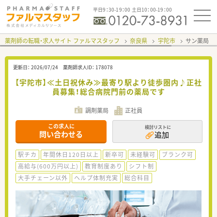
平日9：30-19：00 土日10：00-19：00
薬剤師の転職・求人サイト ファルマスタッフ
奈良県
宇陀市
サン薬局 
更新日：
2026/07/24
薬剤師求人ID：
178078
【宇陀市】≪土日祝休み≫最寄り駅より徒歩圏内♪正社
員募集！総合病院門前の薬局です
調剤薬局
正社員
この求人に
検討リストに
問い合わせる
追加
駅チカ
年間休日120日以上
新卒可
未経験可
ブランク可
高給与(600万円以上)
教育制度あり
シフト制
大手チェーン以外
ヘルプ体制充実
総合科目