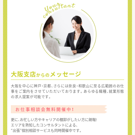
大阪支店
メッセージ
からの
大阪を中心に神戸・京都、さらには奈良・和歌山に至る広範囲のお仕
事をご案内をさせていただいております。あらゆる職種、就業形態
の求人提案が可能です。
お仕事相談会無料開催中！
更に、お忙しい方やキャリアの棚卸がしたい方に朗報!
エリアを熟知したコンサルタントによる、
“出張”個別相談サービスも同時開催中です。