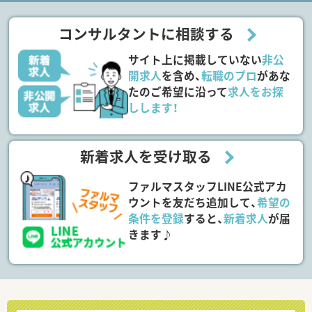
コンサルタントに相談する
サイト上に掲載していない
非公
開求人
を含め、
転職のプロ
があな
たのご希望に沿って
求人をお探
しします！
新着求人を受け取る
ファルマスタッフLINE公式アカ
ウントを友だち追加して、
希望の
条件を登録
すると、
新着求人
が届
きます♪