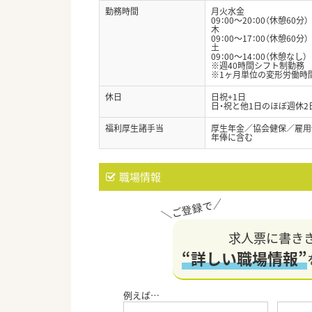
勤務時間
月火水金
09：00～20：00（休憩60分）
木
09：00～17：00（休憩60分）
土
09：00～14：00（休憩なし）
※週40時間シフト制勤務
※1ヶ月単位の変形労働時
休日
日祝+1日
日・祝と他1日のほぼ週休
福利厚生諸手当
厚生年金／協会健保／雇用
年俸に含む
職場情報
求人票に書き
“詳しい職場情報”