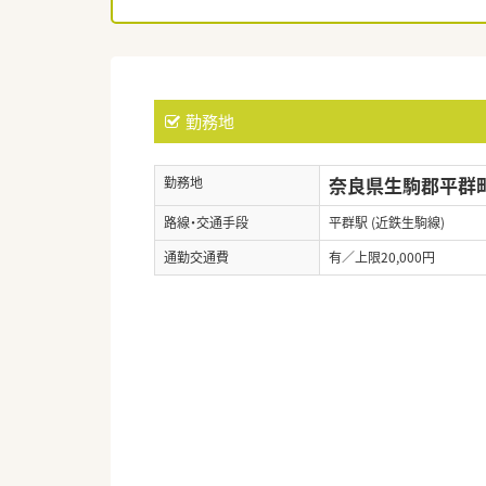
勤務地
奈良県生駒郡平群町
勤務地
路線・交通手段
平群駅 (近鉄生駒線)
通勤交通費
有／上限20,000円