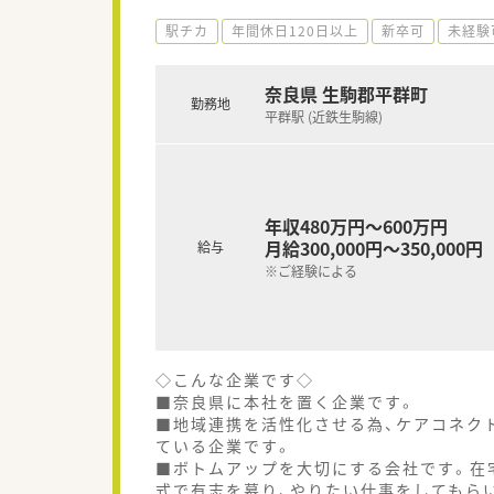
駅チカ
年間休日120日以上
新卒可
未経験
奈良県 生駒郡平群町
勤務地
平群駅 (近鉄生駒線)
年収480万円～600万円
月給300,000円～350,000円
給与
※ご経験による
◇こんな企業です◇
■奈良県に本社を置く企業です。
■地域連携を活性化させる為、ケアコネク
ている企業です。
■ボトムアップを大切にする会社です。在
式で有志を募り、やりたい仕事をしてもら