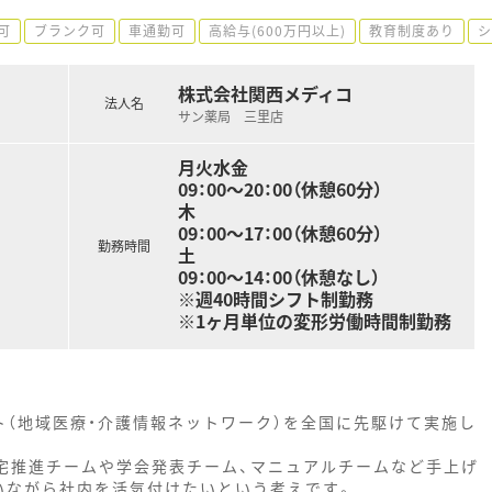
可
ブランク可
車通勤可
高給与(600万円以上)
教育制度あり
シ
株式会社関西メディコ
法人名
サン薬局 三里店
月火水金
09：00～20：00（休憩60分）
木
09：00～17：00（休憩60分）
勤務時間
土
09：00～14：00（休憩なし）
※週40時間シフト制勤務
※1ヶ月単位の変形労働時間制勤務
ト（地域医療・介護情報ネットワーク）を全国に先駆けて実施し
宅推進チームや学会発表チーム、マニュアルチームなど手上げ
いながら社内を活気付けたいという考えです。