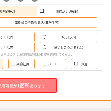
薬剤師免許
研修認定薬剤師
希
薬剤師免許取得見込（薬学生等）
1ヶ月以内
3ヶ月以内
6ヶ月以内
良いところがあれば
をお考えの方は、就業開始時期の目安を選択してください
契約社員
パート
派遣
1箇所
必須項目が
あります