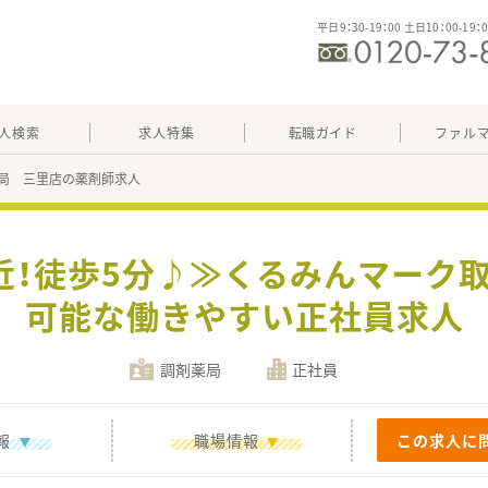
平日9：30-19：00 土日10：00-19：
人検索
求人特集
転職ガイド
ファル
局 三里店の薬剤師求人
近！徒歩5分♪≫くるみんマーク
可能な働きやすい正社員求人
調剤薬局
正社員
報
職場情報
この求人に