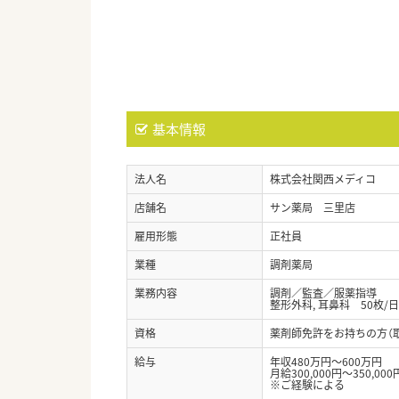
基本情報
法人名
株式会社関西メディコ
店舗名
サン薬局 三里店
雇用形態
正社員
業種
調剤薬局
業務内容
調剤／監査／服薬指導
整形外科, 耳鼻科 50枚/日
資格
薬剤師免許をお持ちの方（
給与
年収480万円～600万円
月給300,000円～350,000
※ご経験による