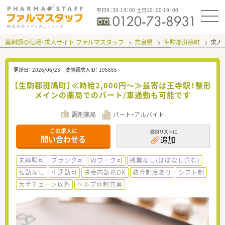
平日9：30-19：00 土日10：00-19：00
薬剤師の転職・求人サイト ファルマスタッフ
奈良県
生駒郡斑鳩町
求人I
更新日：
2026/06/23
薬剤師求人ID：
195655
【生駒郡斑鳩町】≪時給2,000円～≫最寄は王寺駅！整形
メインの薬局でのパート/車通勤も可能です
調剤薬局
パート・アルバイト
この求人に
検討リストに
問い合わせる
追加
未経験可
ブランク可
Ｗワーク可
残業なし(ほぼなし含む)
転勤なし
車通勤可
扶養内勤務OK
教育制度あり
シフト制
大手チェーン以外
ヘルプ体制充実