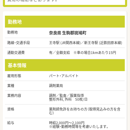
勤務地
勤務地
奈良県 生駒郡斑鳩町
路線・交通手段
王寺駅 (JR関西本線)／新王寺駅 (近鉄田原本線)
通勤交通費
有／全額支給 ※車の場合1kmあたり15円
基本情報
雇用形態
パート・アルバイト
業種
調剤薬局
業務内容
調剤／監査／服薬指導
整形外科, 外科 50枚/日
資格
薬剤師免許をお持ちの方（取得見込みの方を含
む）
給与
時給2,000円～2,100円
※経験・勤務時間等を考慮いたします。