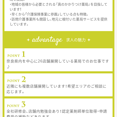
・地域の皆様から必要とされる『真のかかりつけ薬局』を目指して
います！
・早くから「介護保険事業に参画」している点も特徴。
・訪問介護事業所も開設し、地元に根付いた薬局サービスを提供
しています。
advantage
求人の魅力
奈良県内を中心に26店舗展開している薬局でのお仕事です
♪
近隣にも複数店舗展開しています！希望エリアのご相談に
応じます。
全社研修会、店舗内勉強会あり！認定薬剤師単位取得・申請
費用の補助などあります。