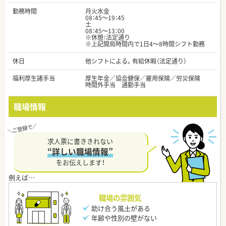
勤務時間
月火水金
08：45～19：45
土
08：45～13：00
※休憩：法定通り
※上記開局時間内で1日4～8時間シフト勤務
休日
他シフトによる。有給休暇（法定通り）
福利厚生諸手当
厚生年金／協会健保／雇用保険／労災保険
時間外手当 通勤手当
職場情報
求人票に書ききれない
“詳しい職場情報”
をお伝えします！
職場の雰囲気
助け合う風土がある
年齢や性別の壁がない