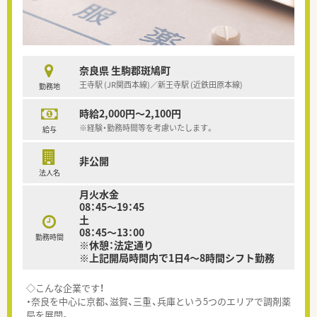
奈良県 生駒郡斑鳩町
王寺駅 (JR関西本線)／新王寺駅 (近鉄田原本線)
勤務地
時給2,000円～2,100円
※経験・勤務時間等を考慮いたします。
給与
非公開
法人名
月火水金
08：45～19：45
土
08：45～13：00
勤務時間
※休憩：法定通り
※上記開局時間内で1日4～8時間シフト勤務
◇こんな企業です！
・奈良を中心に京都、滋賀、三重、兵庫という5つのエリアで調剤薬
局を展開。