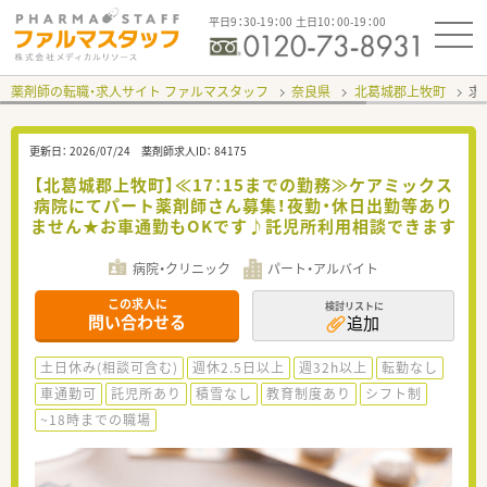
平日9：30-19：00 土日10：00-19：00
薬剤師の転職・求人サイト ファルマスタッフ
奈良県
北葛城郡上牧町
求
更新日：
2026/07/24
薬剤師求人ID：
84175
【北葛城郡上牧町】≪17：15までの勤務≫ケアミックス
病院にてパート薬剤師さん募集！夜勤・休日出勤等あり
ません★お車通勤もOKです♪託児所利用相談できます
病院・クリニック
パート・アルバイト
この求人に
検討リストに
問い合わせる
追加
土日休み(相談可含む)
週休2.5日以上
週32h以上
転勤なし
車通勤可
託児所あり
積雪なし
教育制度あり
シフト制
~18時までの職場