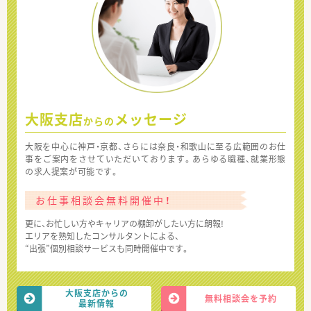
大阪支店
メッセージ
からの
大阪を中心に神戸・京都、さらには奈良・和歌山に至る広範囲のお仕
事をご案内をさせていただいております。あらゆる職種、就業形態
の求人提案が可能です。
お仕事相談会無料開催中！
更に、お忙しい方やキャリアの棚卸がしたい方に朗報!
エリアを熟知したコンサルタントによる、
“出張”個別相談サービスも同時開催中です。
大阪支店からの
無料相談会を予約
最新情報