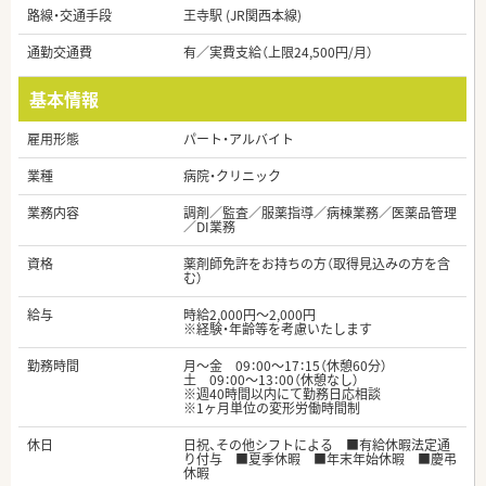
路線・交通手段
王寺駅 (JR関西本線)
通勤交通費
有／実費支給（上限24,500円/月）
基本情報
雇用形態
パート・アルバイト
業種
病院・クリニック
業務内容
調剤／監査／服薬指導／病棟業務／医薬品管理
／DI業務
資格
薬剤師免許をお持ちの方（取得見込みの方を含
む）
給与
時給2,000円～2,000円
※経験・年齢等を考慮いたします
勤務時間
月～金 09：00～17：15（休憩60分）
土 09：00～13：00（休憩なし）
※週40時間以内にて勤務日応相談
※1ヶ月単位の変形労働時間制
休日
日祝、その他シフトによる ■有給休暇法定通
り付与 ■夏季休暇 ■年末年始休暇 ■慶弔
休暇