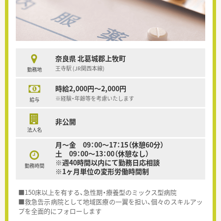
奈良県 北葛城郡上牧町
王寺駅 (JR関西本線)
勤務地
時給2,000円～2,000円
※経験・年齢等を考慮いたします
給与
非公開
法人名
月～金 09：00～17：15（休憩60分）
土 09：00～13：00（休憩なし）
※週40時間以内にて勤務日応相談
勤務時間
※1ヶ月単位の変形労働時間制
■150床以上を有する、急性期・療養型のミックス型病院
■救急告示病院として地域医療の一翼を担い、個々のスキルアッ
プを全面的にフォローします