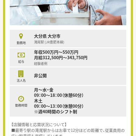
大分県 大分市
滝尾駅 (JR豊肥本線)
勤務地
年収500万円～550万円
月給312,500円～343,750円
給与
経験者例
非公開
法人名
月～水・金
09：00～18：00（休憩60分）
木土
勤務時間
09：00～13：00（休憩00分）
※週40時間のシフト制
【店舗情報と応需状況について】
■最寄り駅の滝尾駅からはお車で12分ほどの距離で、従業員用の
広い駐車場も完備しています。