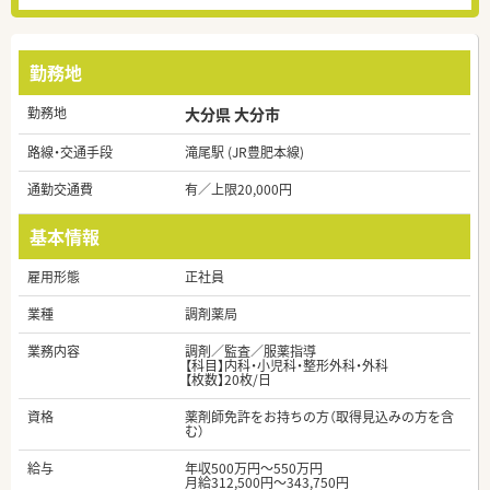
勤務地
勤務地
大分県 大分市
路線・交通手段
滝尾駅 (JR豊肥本線)
通勤交通費
有／上限20,000円
基本情報
雇用形態
正社員
業種
調剤薬局
業務内容
調剤／監査／服薬指導
【科目】内科・小児科・整形外科・外科
【枚数】20枚/日
資格
薬剤師免許をお持ちの方（取得見込みの方を含
む）
給与
年収500万円～550万円
月給312,500円～343,750円