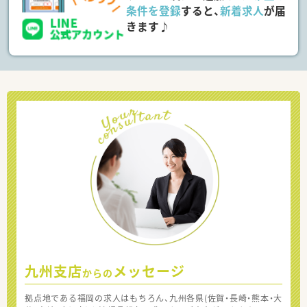
条件を登録
すると、
新着求人
が届
きます♪
九州支店
メッセージ
からの
拠点地である福岡の求人はもちろん、九州各県(佐賀・長崎・熊本・大