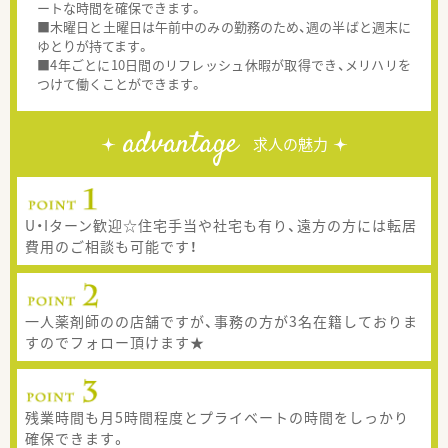
ートな時間を確保できます。
■木曜日と土曜日は午前中のみの勤務のため、週の半ばと週末に
ゆとりが持てます。
■4年ごとに10日間のリフレッシュ休暇が取得でき、メリハリを
つけて働くことができます。
advantage
求人の魅力
U・Iターン歓迎☆住宅手当や社宅も有り、遠方の方には転居
費用のご相談も可能です！
一人薬剤師のの店舗ですが、事務の方が3名在籍しておりま
すのでフォロー頂けます★
残業時間も月5時間程度とプライベートの時間をしっかり
確保できます。