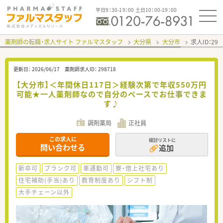
平日9：30-19：00 土日10：00-19：00
薬剤師の転職・求人サイト ファルマスタッフ
大分県
大分市
求人ID：29
更新日：
2026/06/17
薬剤師求人ID：
298718
【大分市】＜年間休日117日＞経験次第で年収550万円
可能★一人薬剤師なので自分のペースでお仕事できま
す♪
調剤薬局
正社員
この求人に
検討リストに
問い合わせる
追加
新卒可
ブランク可
車通勤可
寮・借上社宅あり
住宅補助(手当)あり
教育制度あり
シフト制
大手チェーン以外