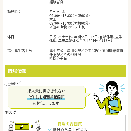
経験者例
勤務時間
月～水・金
09：00～18：00（休憩60分）
木土
09：00～13：00（休憩00分）
※週40時間のシフト制
休日
日祝・木土半休、年間休日117日、有給休暇、夏季
休暇、年末年始休暇（12月30日～1月3日）
福利厚生諸手当
厚生年金／雇用保険／労災保険／薬剤師賠償責
任保険／その他健保
時間外手当
職場情報
求人票に書ききれない
“詳しい職場情報”
をお伝えします！
職場の雰囲気
助け合う風土がある