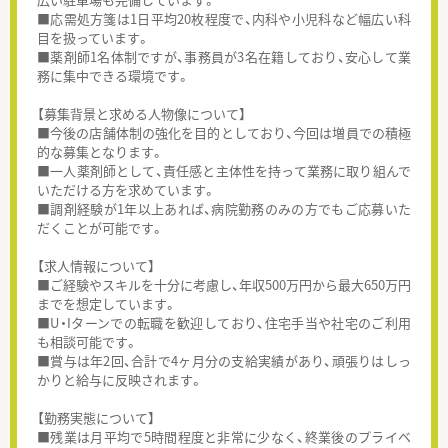
■応需処方箋は1日平均20枚程度で、内科や小児科など幅広い科
目を扱っています。
■薬剤師1名体制ですが、事務員が3名在籍しており、安心して業
務に集中できる環境です。
【募集背景と求める人物像について】
■今後の店舗体制の強化を目的としており、今回は増員での積極
的な募集となります。
■一人薬剤師として、責任感と主体性を持って業務に取り組んで
いただける方を求めています。
■調剤経験が1年以上あれば、病院勤務のみの方でもご応募いた
だくことが可能です。
【求人情報について】
■ご経験やスキルを十分に考慮し、年収500万円から最大650万円
までを想定しています。
■U・Iターンでの転職を歓迎しており、住宅手当や社宅のご利用
も相談可能です。
■賞与は年2回、合計で4ヶ月分の支給実績があり、頑張りはしっ
かりと給与に反映されます。
【勤務実態について】
■残業は月平均で5時間程度と非常に少なく、終業後のプライベ