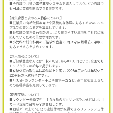
■全店舗で共通の電子薬歴システムを導入しており、どの店舗で
も円滑に業務を開始できる体制です。
【募集背景と求める人物像について】
■従業員の有給取得率向上や突発的な休暇に対応するため、ヘル
プ体制の要となる方を募集しています。
■各店舗の業務負荷を軽減し、より働きやすい環境を全社的に構
築していくための重要な増員です。
■小児科や総合科目のご経験が豊富で、様々な店舗環境に柔軟に
対応できる方を求めています。
【求人情報について】
■ご経験豊富な方には年収700万円から800万円という、全国でも
トップクラスの給与を提示します。
■有給休暇の取得率は80%以上と高く、2026年度からは年間休日
120日体制へ移行予定です。
■月3万円のラウンダー手当や住宅手当など、高年収を支えるた
めの各種手当も充実しています。
【勤務実態について】
■ラウンダー勤務で発生する移動のガソリン代や高速代は、専用
カード支給で会社が全額負担します。
■勤続1年以上で5日間の連続休暇が取得できるリフレッシュ休