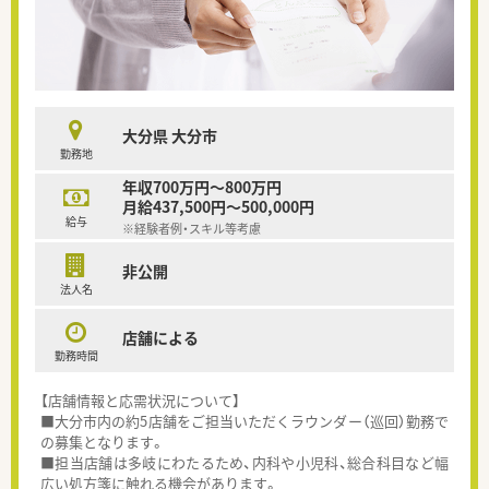
大分県 大分市
勤務地
年収700万円～800万円
月給437,500円～500,000円
給与
※経験者例・スキル等考慮
非公開
法人名
店舗による
勤務時間
【店舗情報と応需状況について】
■大分市内の約5店舗をご担当いただくラウンダー（巡回）勤務で
の募集となります。
■担当店舗は多岐にわたるため、内科や小児科、総合科目など幅
広い処方箋に触れる機会があります。