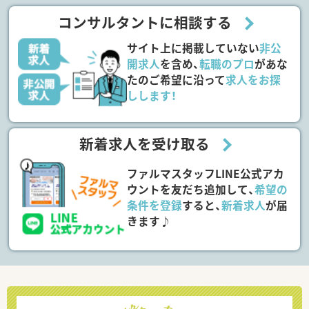
コンサルタントに相談する
サイト上に掲載していない
非公
開求人
を含め、
転職のプロ
があな
たのご希望に沿って
求人をお探
しします！
新着求人を受け取る
ファルマスタッフLINE公式アカ
ウントを友だち追加して、
希望の
条件を登録
すると、
新着求人
が届
きます♪