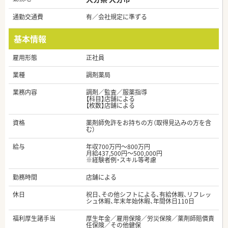
通勤交通費
有／会社規定に準ずる
基本情報
雇用形態
正社員
業種
調剤薬局
業務内容
調剤／監査／服薬指導
【科目】店舗による
【枚数】店舗による
資格
薬剤師免許をお持ちの方（取得見込みの方を含
む）
給与
年収700万円～800万円
月給437,500円～500,000円
※経験者例・スキル等考慮
勤務時間
店舗による
休日
祝日、その他シフトによる、有給休暇、リフレッ
シュ休暇、年末年始休暇、年間休日110日
福利厚生諸手当
厚生年金／雇用保険／労災保険／薬剤師賠償責
任保険／その他健保