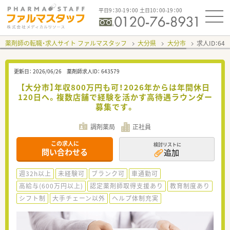
平日9：30-19：00 土日10：00-19：00
薬剤師の転職・求人サイト ファルマスタッフ
大分県
大分市
求人ID：64
更新日：
2026/06/26
薬剤師求人ID：
643579
【大分市】年収800万円も可！2026年からは年間休日
120日へ。複数店舗で経験を活かす高待遇ラウンダー
募集です。
調剤薬局
正社員
この求人に
検討リストに
問い合わせる
追加
週32h以上
未経験可
ブランク可
車通勤可
高給与(600万円以上)
認定薬剤師取得支援あり
教育制度あり
シフト制
大手チェーン以外
ヘルプ体制充実