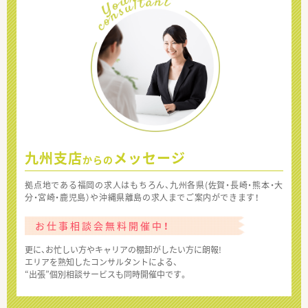
九州支店
メッセージ
からの
拠点地である福岡の求人はもちろん、九州各県(佐賀・長崎・熊本・大
分・宮崎・鹿児島）や沖縄県離島の求人までご案内ができます！
お仕事相談会無料開催中！
更に、お忙しい方やキャリアの棚卸がしたい方に朗報!
エリアを熟知したコンサルタントによる、
“出張”個別相談サービスも同時開催中です。