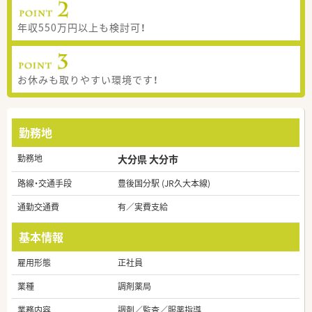
年収550万円以上も検討可！
お休みも取りやすい環境です！
勤務地
勤務地
大分県 大分市
路線・交通手段
豊後国分駅 (JR久大本線)
通勤交通費
有／実費支給
基本情報
雇用形態
正社員
業種
調剤薬局
業務内容
調剤／監査／服薬指導