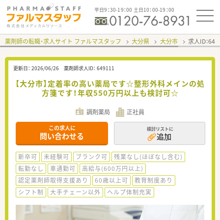
平日9：30-19：00 土日10：00-19：00
薬剤師の転職・求人サイト ファルマスタッフ
大分県
大分市
求人ID：64
更新日：
2026/06/26
薬剤師求人ID：
649111
【大分市】定着率の高い薬局です☆整形外科メインの処
方箋です！年収550万円以上も検討可☆
調剤薬局
正社員
この求人に
検討リストに
問い合わせる
追加
新卒可
未経験可
ブランク可
残業なし(ほぼなし含む)
転勤なし
車通勤可
高給与(600万円以上)
認定薬剤師取得支援あり
60歳以上可
教育制度あり
シフト制
大手チェーン以外
ヘルプ体制充実