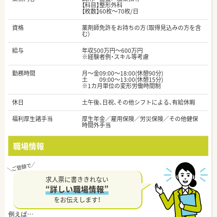
【科目】整形外科
【枚数】60枚～70枚/日
資格
薬剤師免許をお持ちの方（取得見込みの方を含
む）
給与
年収500万円～600万円
※経験者例・スキル等考慮
勤務時間
月～金09:00～18:00(休憩90分)
土 09:00～13:00(休憩15分)
※1カ月単位の変形労働時間制
休日
土午後、日祝、その他シフトによる、有給休暇
福利厚生諸手当
厚生年金／雇用保険／労災保険／その他健保
時間外手当
職場情報
求人票に書ききれない
“詳しい職場情報”
をお伝えします！