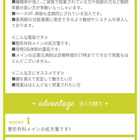
■離職率が低く、ご家族で就業されている方や高齢の方など勤続
年数の長い方が多数いらっしゃいます。
■ベースUP、昇給も定期的にされている法人です。
■薬剤師の対面業務に専念できるよう機材やシステムを導入し
ております。
≪こんな薬局です≫
■整形外科メインの処方箋です。
■常時2名体制の薬局です。
■メインの応需元病院は診療時間が17時までですので残業もほ
とんどございません。
≪こんな方にオススメです≫
■腰を据えて安定して働きたい方
■残業はほとんどなく終業されたい方
advantage
求人の魅力
整形外科メインの処方箋です！