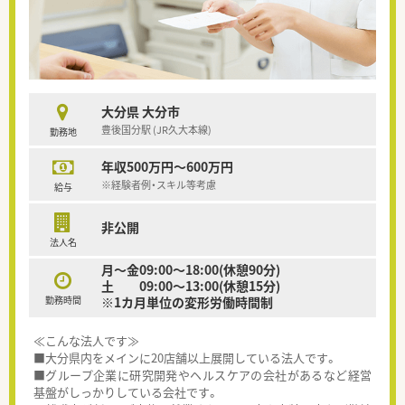
大分県 大分市
豊後国分駅 (JR久大本線)
勤務地
年収500万円～600万円
※経験者例・スキル等考慮
給与
非公開
法人名
月～金09:00～18:00(休憩90分)
土 09:00～13:00(休憩15分)
勤務時間
※1カ月単位の変形労働時間制
≪こんな法人です≫
■大分県内をメインに20店舗以上展開している法人です。
■グループ企業に研究開発やヘルスケアの会社があるなど経営
基盤がしっかりしている会社です。