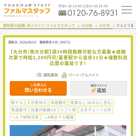
平日9：30-19：00 土日10：00-19：00
薬剤師の転職・求人サイト ファルマスタッフ
大分県
大分市
りんどう薬
更新日：
2026/06/23
薬剤師求人ID：
298721
【大分市/南大分駅】週30時間勤務可能な方募集★経験
次第で時給2,300円可/最寄駅から徒歩11分★複数科目
応需の薬局です！
調剤薬局
パート・アルバイト
この求人に
検討リストに
問い合わせる
追加
駅チカ
土日祝休み
未経験可
残業なし(ほぼなし含む)
車通勤可
扶養内勤務OK
シフト制
大手チェーン以外
ヘルプ体制充実
~18時までの職場