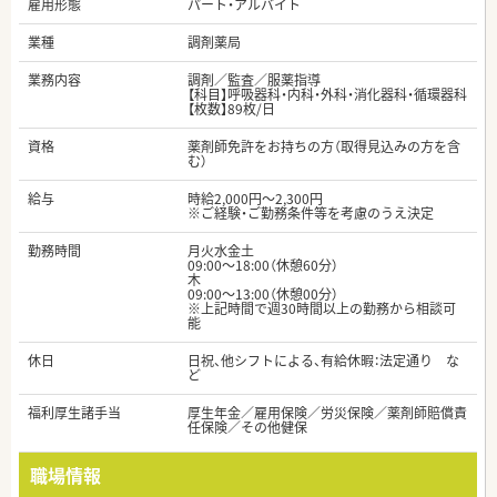
雇用形態
パート・アルバイト
業種
調剤薬局
業務内容
調剤／監査／服薬指導
【科目】呼吸器科・内科・外科・消化器科・循環器科
【枚数】89枚/日
資格
薬剤師免許をお持ちの方（取得見込みの方を含
む）
給与
時給2,000円～2,300円
※ご経験・ご勤務条件等を考慮のうえ決定
勤務時間
月火水金土
09:00～18:00（休憩60分）
木
09:00～13:00（休憩00分）
※上記時間で週30時間以上の勤務から相談可
能
休日
日祝、他シフトによる、有給休暇：法定通り な
ど
福利厚生諸手当
厚生年金／雇用保険／労災保険／薬剤師賠償責
任保険／その他健保
職場情報