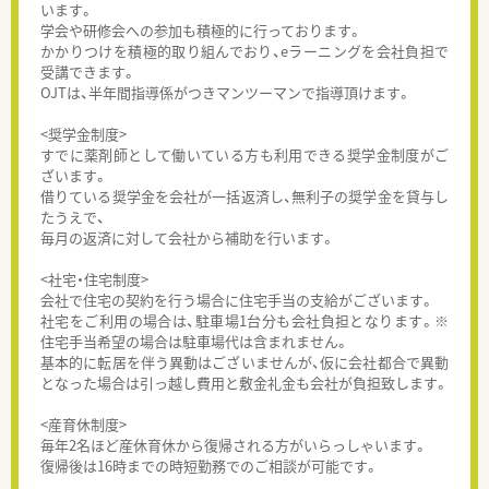
います。
学会や研修会への参加も積極的に行っております。
かかりつけを積極的取り組んでおり、eラーニングを会社負担で
受講できます。
OJTは、半年間指導係がつきマンツーマンで指導頂けます。
<奨学金制度>
すでに薬剤師として働いている方も利用できる奨学金制度がご
ざいます。
借りている奨学金を会社が一括返済し、無利子の奨学金を貸与し
たうえで、
毎月の返済に対して会社から補助を行います。
<社宅・住宅制度>
会社で住宅の契約を行う場合に住宅手当の支給がございます。
社宅をご利用の場合は、駐車場1台分も会社負担となります。※
住宅手当希望の場合は駐車場代は含まれません。
基本的に転居を伴う異動はございませんが、仮に会社都合で異動
となった場合は引っ越し費用と敷金礼金も会社が負担致します。
<産育休制度>
毎年2名ほど産休育休から復帰される方がいらっしゃいます。
復帰後は16時までの時短勤務でのご相談が可能です。