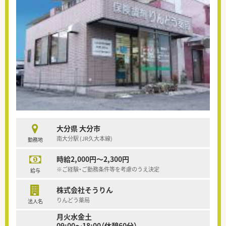
大分県 大分市
南大分駅 (JR久大本線)
勤務地
時給2,000円～2,300円
※ご経験・ご勤務条件等を考慮のうえ決定
給与
株式会社そうりん
りんどう薬局
法人名
月火水金土
09:00～18:00（休憩60分）