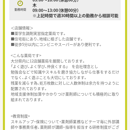
木
勤務時間
09:00～13:00（休憩00分）
※上記時間で週30時間以上の勤務から相談可能
＜店舗情報＞
■薬学生調剤実習指定薬局です。
■住宅街にあり、地域に根ざした店舗です。
■徒歩5分以内にコンビニやスーパーがあり便利です。
<こんな薬局です>
大分県内に12店舗薬局を展開しております。
「よく遊び、よく学び、仲良くする」 を会社理念とし
勉強会などで知識やスキルを磨き協力しながら仕事をするだけ
でなく、よく遊ぶことも大切にしております。
残業を減らす為、処方枚数に対しに人数体制は余力を持つように
配置されております。
地域支援体制加算やかかりつけ薬剤師についても積極的に取り
組まれております。
<教育制度>
スキルアップ・保険について・薬剤師業務などテーマ毎に外部講
師や事務責任者、薬剤師が講師・指導を担当する研修制度がござ