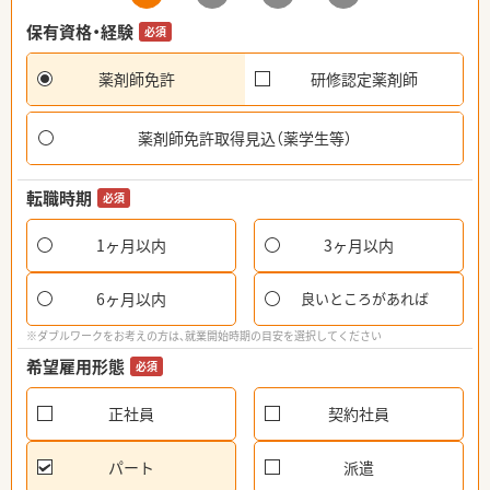
保有資格・経験
必須
薬剤師免許
研修認定薬剤師
薬剤師免許取得見込（薬学生等）
転職時期
必須
1ヶ月以内
3ヶ月以内
6ヶ月以内
良いところがあれば
※ダブルワークをお考えの方は、就業開始時期の目安を選択してください
希望雇用形態
必須
正社員
契約社員
パート
派遣