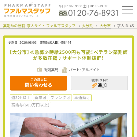
平日9：30-19：00 土日10：00-19：00
薬剤師の転職・求人サイト ファルマスタッフ
大分県
大分市
求人ID：45
更新日：
2026/08/03
薬剤師求人ID：
458444
【大分市】≪急募≫時給2500円も可能！ベテラン薬剤師
が多数在籍♪サポート体制抜群！
調剤薬局
パート・アルバイト
この求人に
検討リストに
問い合わせる
追加
週32h以上
新卒可
ブランク可
車通勤可
高給与(600万円以上)