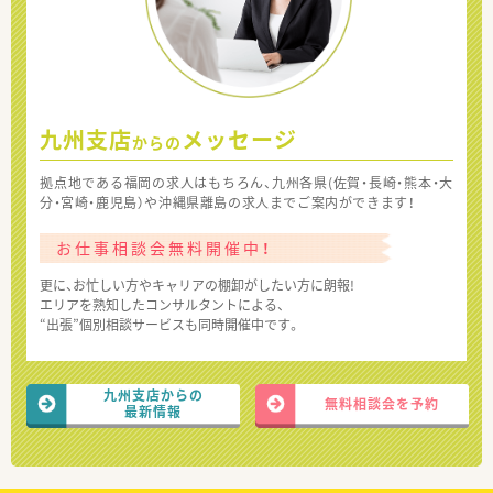
九州支店
メッセージ
からの
拠点地である福岡の求人はもちろん、九州各県(佐賀・長崎・熊本・大
分・宮崎・鹿児島）や沖縄県離島の求人までご案内ができます！
お仕事相談会無料開催中！
更に、お忙しい方やキャリアの棚卸がしたい方に朗報!
エリアを熟知したコンサルタントによる、
“出張”個別相談サービスも同時開催中です。
九州支店からの
無料相談会を予約
最新情報