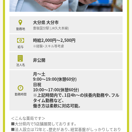
大分県 大分市
豊後国分駅 (JR久大本線)
勤務地
時給2,000円～2,500円
※経験・スキル等考慮
給与
非公開
法人名
月～土
9:00～19:00(休憩60分)
日祝
10:00～17:00(休憩60分)
勤務時間
※上記時間内で、1日4h～の扶養内勤務や、フル
タイム勤務など、
働き方は柔軟に対応可能。
＜こんな薬局です＞
■大分県内で5店舗展開しております。
■法人設立は72年と、歴史があり、経営基盤がしっかりしており