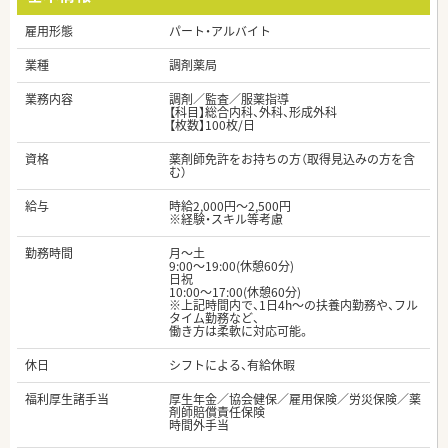
雇用形態
パート・アルバイト
業種
調剤薬局
業務内容
調剤／監査／服薬指導
【科目】総合内科、外科、形成外科
【枚数】100枚/日
資格
薬剤師免許をお持ちの方（取得見込みの方を含
む）
給与
時給2,000円～2,500円
※経験・スキル等考慮
勤務時間
月～土
9:00～19:00(休憩60分)
日祝
10:00～17:00(休憩60分)
※上記時間内で、1日4h～の扶養内勤務や、フル
タイム勤務など、
働き方は柔軟に対応可能。
休日
シフトによる、有給休暇
福利厚生諸手当
厚生年金／協会健保／雇用保険／労災保険／薬
剤師賠償責任保険
時間外手当