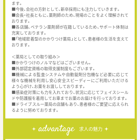
ます。
■今後、会社の方針として、新卒採用にも注力していきます。
■会長・社長ともに、薬剤師のため、現場のことをよく理解されて
おります。
■各店舗、ベテラン薬剤師が在籍しているため、サポート体制は
充実しております。
■「地域密着型のかかりつけ薬局」として、患者様の生活を支えて
おります。
＜薬局としての取り組み＞
■かかりつけのノルマなどはございません。
■外部認定資格の取得支援制度もございます。
■機械による監査システムや自動錠剤分包機など必要に応じて
様々な機械を利用し安心安全スピーディーにご利用いただける
よう心がけ、お薬をお渡ししております。
■感染症対策にも力を入れており、状況に応じてフェイスシール
ドや防護服を着用してお車までお薬のお届けを行っております。
■ドライブスルー薬局の店舗もあり、患者様のご要望に応えられ
るように努めております。
advantage
求人の魅力