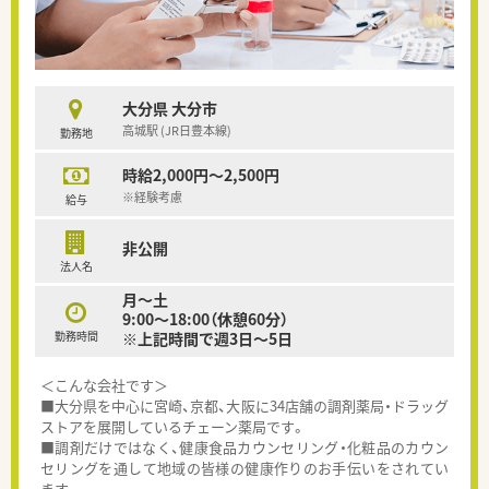
大分県 大分市
高城駅 (JR日豊本線)
勤務地
時給2,000円～2,500円
※経験考慮
給与
非公開
法人名
月～土
9:00～18:00（休憩60分）
勤務時間
※上記時間で週3日～5日
＜こんな会社です＞
■大分県を中心に宮崎、京都、大阪に34店舗の調剤薬局・ドラッグ
ストアを展開しているチェーン薬局です。
■調剤だけではなく、健康食品カウンセリング・化粧品のカウン
セリングを通して地域の皆様の健康作りのお手伝いをされてい
ます。