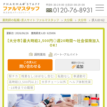
平日9：30-19：00 土日10：00-19：00
薬剤師の転職・求人サイト ファルマスタッフ
大分県
大分市
求人ID：62
更新日：
2026/06/26
薬剤師求人ID：
625006
【大分市】最大時給2,500円◎週20時間～社会保険加入
OK！
調剤薬局
パート・アルバイト
この求人に
検討リストに
問い合わせる
追加
駅チカ
残業なし(ほぼなし含む)
転勤なし
車通勤可
高時給(2,500円以上)
大手チェーン以外
ヘルプ体制充実
~18時までの職場