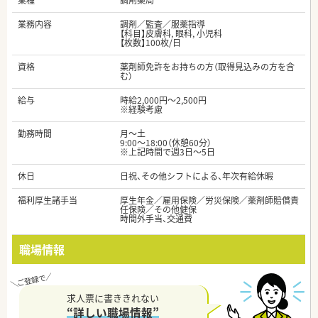
業種
調剤薬局
業務内容
調剤／監査／服薬指導
【科目】皮膚科, 眼科, 小児科
【枚数】100枚/日
資格
薬剤師免許をお持ちの方（取得見込みの方を含
む）
給与
時給2,000円～2,500円
※経験考慮
勤務時間
月～土
9:00～18:00（休憩60分）
※上記時間で週3日～5日
休日
日祝、その他シフトによる、年次有給休暇
福利厚生諸手当
厚生年金／雇用保険／労災保険／薬剤師賠償責
任保険／その他健保
時間外手当、交通費
職場情報
求人票に書ききれない
“詳しい職場情報”