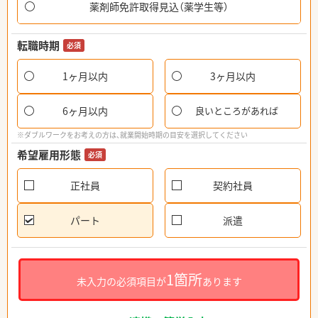
薬剤師免許取得見込（薬学生等）
転職時期
必須
1ヶ月以内
3ヶ月以内
6ヶ月以内
良いところがあれば
※ダブルワークをお考えの方は、就業開始時期の目安を選択してください
希望雇用形態
必須
正社員
契約社員
パート
派遣
1箇所
未入力の必須項目が
あります