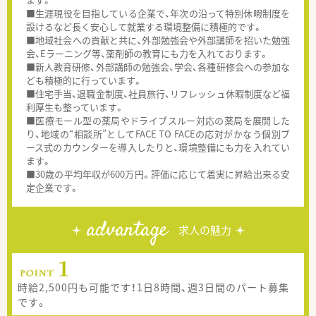
■生涯現役を目指している企業で、年次の沿って特別休暇制度を
設けるなど長く安心して就業する環境整備に積極的です。
■地域社会への貢献と共に、外部勉強会や外部講師を招いた勉強
会、Eラーニング等、薬剤師の教育にも力を入れております。
■新人教育研修、外部講師の勉強会、学会、各種研修会への参加な
ども積極的に行っています。
■住宅手当、退職金制度、社員旅行、リフレッシュ休暇制度など福
利厚生も整っています。
■医療モール型の薬局やドライブスルー対応の薬局を展開した
り、地域の“相談所”としてFACE TO FACEの応対がかなう個別ブ
ース式のカウンターを導入したりと、環境整備にも力を入れてい
ます。
■30歳の平均年収が600万円。評価に応じて着実に昇給出来る安
定企業です。
advantage
求人の魅力
時給2,500円も可能です！1日8時間、週3日間のパート募集
です。