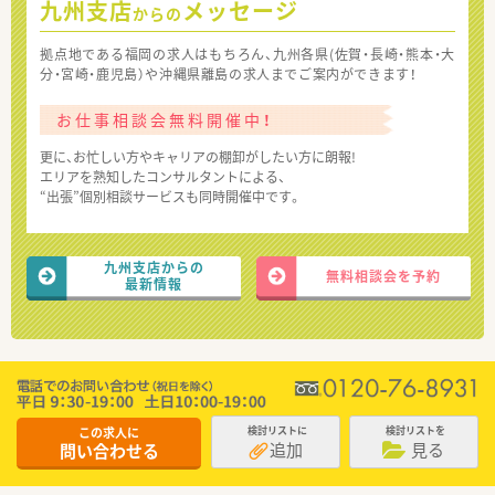
九州支店
メッセージ
からの
拠点地である福岡の求人はもちろん、九州各県(佐賀・長崎・熊本・大
分・宮崎・鹿児島）や沖縄県離島の求人までご案内ができます！
お仕事相談会無料開催中！
更に、お忙しい方やキャリアの棚卸がしたい方に朗報!
エリアを熟知したコンサルタントによる、
“出張”個別相談サービスも同時開催中です。
九州支店からの
無料相談会を予約
最新情報
この求人に
検討リストに
検討リストを
追加
見る
問い合わせる