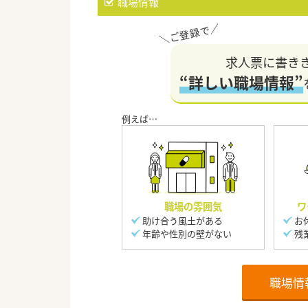
職場情報
求人票に書き
“詳しい職場情報”
職場の雰囲気
ワ
助け合う風土がある
お
年齢や性別の壁がない
残
職場情