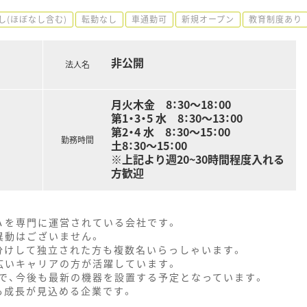
し(ほぼなし含む)
転勤なし
車通勤可
新規オープン
教育制度あり
非公開
法人名
月火木金 8：30～18：00
第1・3・5 水 8：30～13：00
第2・4 水 8：30～15：00
勤務時間
土8：30～15：00
※上記より週20~30時間程度入れる
方歓迎
Ａを専門に運営されている会社です。
異動はございません。
分けして独立された方も複数名いらっしゃいます。
広いキャリアの方が活躍しています。
で、今後も最新の機器を設置する予定となっています。
も成長が見込める企業です。