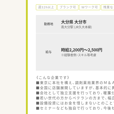
週32h以上
ブランク可
Ｗワーク可
残業な
大分県 大分市
勤務地
南大分駅 (JR久大本線)
時給2,200円～2,500円
給与
※経験者例・スキル等考慮
《こんな企業です》
■東京に本社を構え、調剤薬局業界のＭ＆
■全国に店舗展開していますが、基本的に
■会社として独立支援を行っており、暖簾
■若い世代の方からベテランの方まで、幅
■設備投資にはお金を惜しまないとのこと
■セミナーなども独自で行っており、今後