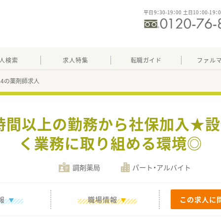
平日9：30-19：00 土日10：00-19：
人検索
求人特集
転職ガイド
ファル
084の薬剤師求人
0時間以上の勤務から社保加入★
く業務に取り組める環境◎
調剤薬局
パート・アルバイト
報
職場情報
この求人に