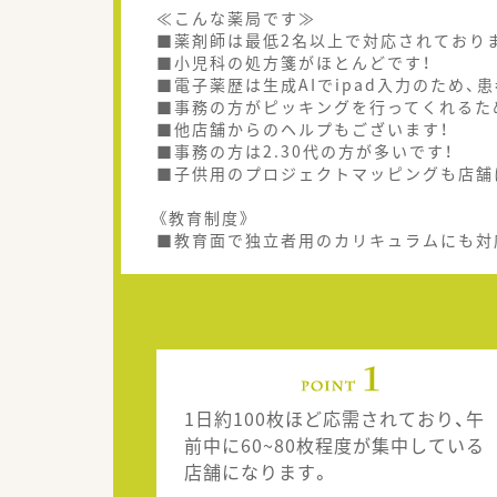
≪こんな薬局です≫
■薬剤師は最低2名以上で対応されており
■小児科の処方箋がほとんどです！
■電子薬歴は生成AIでipad入力のため、
■事務の方がピッキングを行ってくれるた
■他店舗からのヘルプもございます！
■事務の方は2.30代の方が多いです！
■子供用のプロジェクトマッピングも店舗
《教育制度》
■教育面で独立者用のカリキュラムにも対応し
1日約100枚ほど応需されており、午
前中に60~80枚程度が集中している
店舗になります。