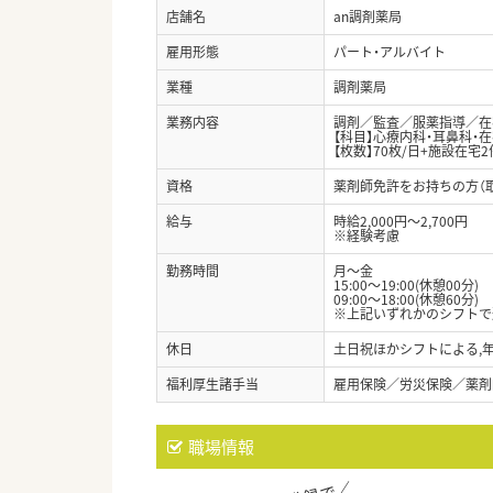
店舗名
an調剤薬局
雇用形態
パート・アルバイト
業種
調剤薬局
業務内容
調剤／監査／服薬指導／在宅
【科目】心療内科・耳鼻科・
【枚数】70枚/日+施設在宅2
資格
薬剤師免許をお持ちの方（
給与
時給2,000円～2,700円
※経験考慮
勤務時間
月～金
15:00～19:00(休憩00分)
09:00～18:00(休憩60分)
※上記いずれかのシフトで
休日
土日祝ほかシフトによる,
福利厚生諸手当
雇用保険／労災保険／薬剤
職場情報