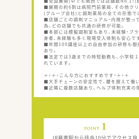
■全国展開(中でも関西では店舗数No.1
■展開の約6割は病院門前薬局、その他ク
(グループ会社)と調剤薬局の全ての形態で
■店舗ごとの調剤マニュアル・内規が整っ
為、どの店舗でも共通の研修が可能。
■本部には模擬調剤室もあり、未経験・ブ
身者、未経験も多く現場受入体制も安心で
■年間100講座以上の自由参加の研修も御
あり。
■法定では3歳までの時短勤務も、小学校１
れています。
＋・＋・こんな方におすすめです・＋・＋
■大手チェーンの安定性で、腰を据えて働
■近隣に複数店舗あり、ヘルプ体制充実の
JR最寄駅から徒歩10分でアクセス良