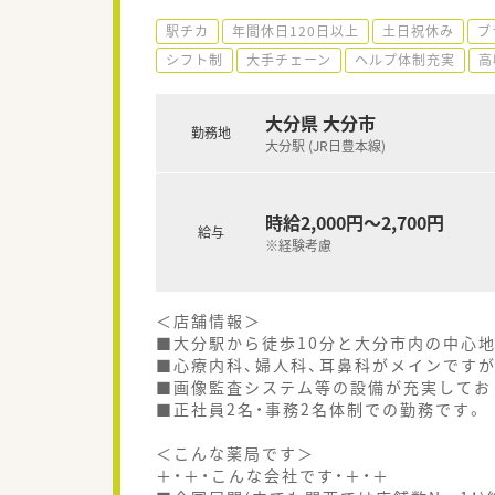
駅チカ
年間休日120日以上
土日祝休み
ブ
シフト制
大手チェーン
ヘルプ体制充実
高
大分県 大分市
勤務地
大分駅 (JR日豊本線)
時給2,000円～2,700円
給与
※経験考慮
＜店舗情報＞
■大分駅から徒歩10分と大分市内の中心
■心療内科、婦人科、耳鼻科がメインですが
■画像監査システム等の設備が充実してお
■正社員2名・事務2名体制での勤務です。
＜こんな薬局です＞
＋・＋・こんな会社です・＋・＋