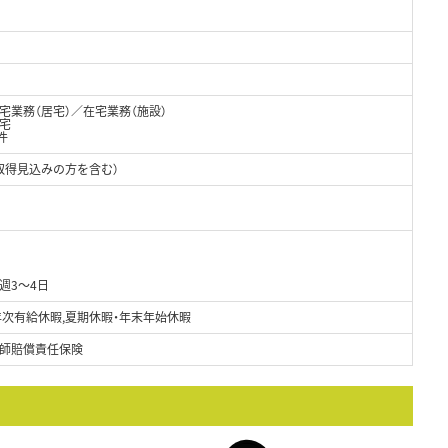
業務（居宅）／在宅業務（施設）
在宅
件
取得見込みの方を含む）
週3～4日
年次有給休暇,夏期休暇・年末年始休暇
師賠償責任保険