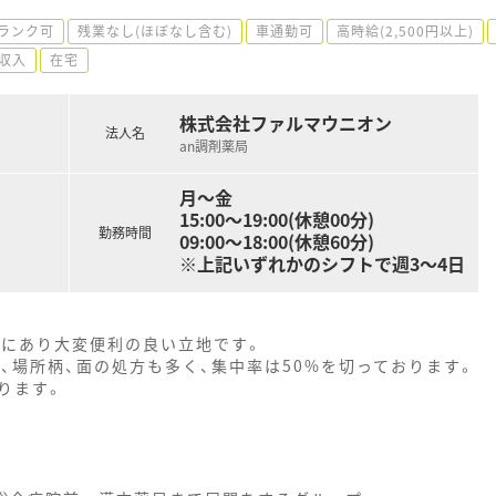
ランク可
残業なし(ほぼなし含む)
車通勤可
高時給(2,500円以上)
収入
在宅
株式会社ファルマウニオン
法人名
an調剤薬局
月～金
15:00～19:00(休憩00分)
勤務時間
09:00～18:00(休憩60分)
※上記いずれかのシフトで週3～4日
地にあり大変便利の良い立地です。
、場所柄、面の処方も多く、集中率は50%を切っております。
ります。