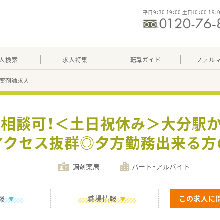
平日9：30-19：00 土日10：00-19：
人検索
求人特集
転職ガイド
ファル
の薬剤師求人
0円相談可！＜土日祝休み＞大分駅
アクセス抜群◎夕方勤務出来る方
調剤薬局
パート・アルバイト
報
職場情報
この求人に