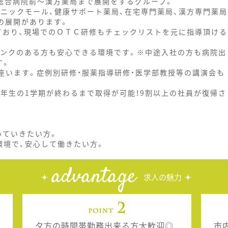
！)総合病院前～漢方薬局まで展開をするグループ。
リニックモール、健康サポート薬局、在宅専門薬局、漢方専門薬局
の展開があります。
ており、現場でのＯＴＣ研修もチェックリストを元に指導頂ける
ランクのある方も安心できる環境です。※中途入社の方も病院出
す。
座います。症例別研修・服薬指導研修・医学部教授等の講演会も
年生の1学期が終わるまで取得が可能！9割以上の社員が復帰さ
いていきたい方。
環境で、安心して働きたい方。
advantage
求人の魅力
夕方の時間帯勤務出来る方大歓迎◎
市