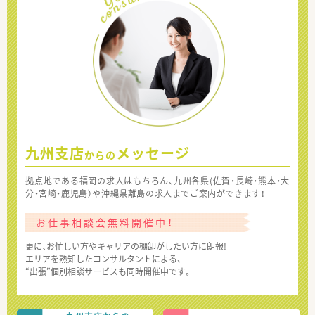
九州支店
メッセージ
からの
拠点地である福岡の求人はもちろん、九州各県(佐賀・長崎・熊本・大
分・宮崎・鹿児島）や沖縄県離島の求人までご案内ができます！
お仕事相談会無料開催中！
更に、お忙しい方やキャリアの棚卸がしたい方に朗報!
エリアを熟知したコンサルタントによる、
“出張”個別相談サービスも同時開催中です。