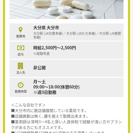
大分県 大分市
大分駅 (JR日豊本線)／大分駅 (JR久大本線)／大分駅 (JR豊肥
勤務地
本線)
時給2,500円～2,500円
※経験考慮
給与
非公開
法人名
月～土
09:00～18:00(休憩60分)
勤務時間
※週3日勤務
＜こんな会社です＞
■大分市内に数店舗展開している薬局です。
■店舗異動は無く、腰を据えて勤務出来ます。
■薬剤師は常時3～4名と厚い人員体制で経験が浅い方やブラン
クがある方にもオススメです。
■1日8時間勤務（18時まで）可能な方を募集しています。