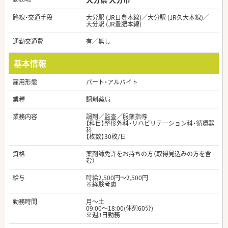
路線・交通手段
大分駅 (JR日豊本線)／大分駅 (JR久大本線)／
大分駅 (JR豊肥本線)
通勤交通費
有／無し
基本情報
雇用形態
パート・アルバイト
業種
調剤薬局
業務内容
調剤／監査／服薬指導
【科目】整形外科・リハビリテーション科・循環器
科
【枚数】30枚/日
資格
薬剤師免許をお持ちの方（取得見込みの方を含
む）
給与
時給2,500円～2,500円
※経験考慮
勤務時間
月～土
09:00～18:00(休憩60分)
※週3日勤務