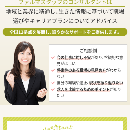
ファルマスタッフのコンサルタントは
地域と業界に精通し、生きた情報に基づいて職場
選びやキャリアプランについてアドバイス
全国12拠点を展開し、細やかなサポートをご提供します。
ご相談例
今の仕事に対し不安
があり、客観的な意
見がほしい
将来性のある職場の見極め方
がわから
ない
自分の経験や適正、
現状を振り返りたい
求人を比較するためのポイント
が知り
たい