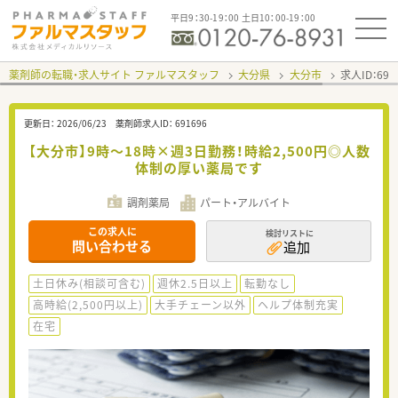
平日9：30-19：00 土日10：00-19：00
薬剤師の転職・求人サイト ファルマスタッフ
大分県
大分市
求人ID：69
更新日：
2026/06/23
薬剤師求人ID：
691696
【大分市】9時～18時×週3日勤務！時給2,500円◎人数
体制の厚い薬局です
調剤薬局
パート・アルバイト
この求人に
検討リストに
問い合わせる
追加
土日休み(相談可含む)
週休2.5日以上
転勤なし
高時給(2,500円以上)
大手チェーン以外
ヘルプ体制充実
在宅