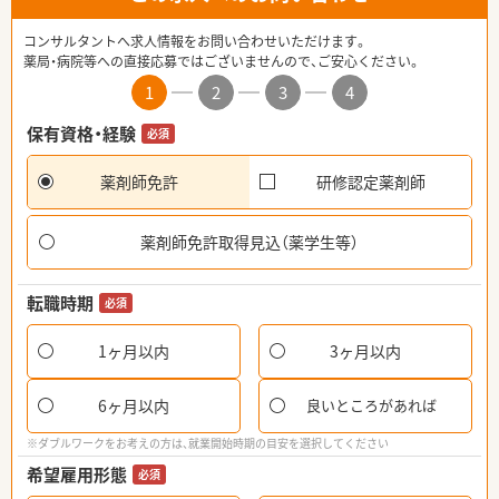
コンサルタントへ求人情報をお問い合わせいただけます。
薬局・病院等への直接応募ではございませんので、ご安心ください。
1
2
3
4
保有資格・経験
必須
薬剤師免許
研修認定薬剤師
薬剤師免許取得見込（薬学生等）
転職時期
必須
1ヶ月以内
3ヶ月以内
6ヶ月以内
良いところがあれば
※ダブルワークをお考えの方は、就業開始時期の目安を選択してください
希望雇用形態
必須