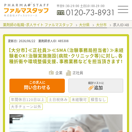
平日9：30-19：00 土日10：00-19：00
薬剤師の転職・求人サイト ファルマスタッフ
大分県
大分市
求人ID：48
更新日：
2026/06/22
薬剤師求人ID：
485308
【大分市】≪正社員≫≪SMA（治験事務局担当者）≫未経
験者OK！治験実施施設(病院・クリニック等)に対し、各
種折衝や環境整備支援、事務業務などを担当頂きます！
企業
正社員
この求人に
検討リストに
問い合わせる
追加
年間休日120日以上
土日祝休み
未経験可
積雪なし
大手チェーン以外