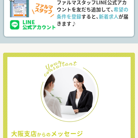
ファルマスタッフLINE公式アカ
ウントを友だち追加して、
希望の
条件を登録
すると、
新着求人
が届
きます♪
大阪支店
メッセージ
からの