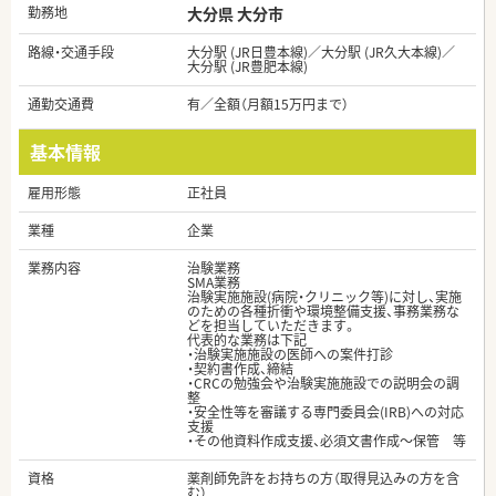
勤務地
大分県 大分市
路線・交通手段
大分駅 (JR日豊本線)／大分駅 (JR久大本線)／
大分駅 (JR豊肥本線)
通勤交通費
有／全額（月額15万円まで）
基本情報
雇用形態
正社員
業種
企業
業務内容
治験業務
SMA業務
治験実施施設(病院・クリニック等)に対し、実施
のための各種折衝や環境整備支援、事務業務な
どを担当していただきます。
代表的な業務は下記
・治験実施施設の医師への案件打診
・契約書作成、締結
・CRCの勉強会や治験実施施設での説明会の調
整
・安全性等を審議する専門委員会(IRB)への対応
支援
・その他資料作成支援、必須文書作成～保管 等
資格
薬剤師免許をお持ちの方（取得見込みの方を含
む）