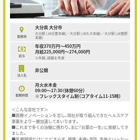
大分県 大分市
大分駅 (JR日豊本線)／大分駅 (JR久大本線)／大分駅 (JR豊肥
勤務地
本線)
年収370万円～450万円
月給225,000円～274,000円
給与
※年齢、経験を考慮
非公開
法人名
月火水木金
09:00～17:30（休憩60分）
勤務時間
※フレックスタイム制（コアタイム11-15時）
＜こんな会社です＞
■医療イノベーションを志し、両社が取り組んできたヘルスケア
事業をより一層加速してまいります。
■これまで多くの治験に携わり、主に『お薬の一生』に貢献してき
ました。
■医療領域だけにとどまらず、健康、未病・予防、予後といった一