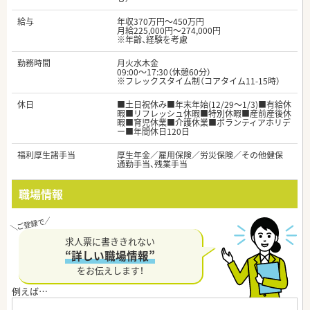
給与
年収370万円～450万円
月給225,000円～274,000円
※年齢、経験を考慮
勤務時間
月火水木金
09:00～17:30（休憩60分）
※フレックスタイム制（コアタイム11-15時）
休日
■土日祝休み■年末年始(12/29～1/3)■有給休
暇■リフレッシュ休暇■特別休暇■産前産後休
暇■育児休業■介護休業■ボランティアホリデ
ー■年間休日120日
福利厚生諸手当
厚生年金／雇用保険／労災保険／その他健保
通勤手当、残業手当
職場情報
求人票に書ききれない
“詳しい職場情報”
をお伝えします！