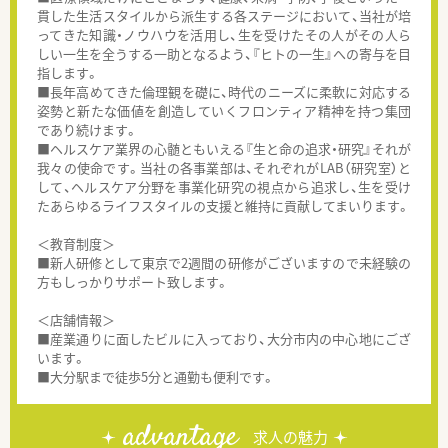
貫した生活スタイルから派生する各ステージにおいて、当社が培
ってきた知識・ノウハウを活用し、生を受けたその人がその人ら
しい一生を全うする一助となるよう、『ヒトの一生』への寄与を目
指します。
■長年高めてきた倫理観を礎に、時代のニーズに柔軟に対応する
姿勢と新たな価値を創造していくフロンティア精神を持つ集団
であり続けます。
■ヘルスケア業界の心髄ともいえる『生と命の追求・研究』それが
我々の使命です。当社の各事業部は、それぞれがLAB（研究室）と
して、ヘルスケア分野を事業化研究の視点から追求し、生を受け
たあらゆるライフスタイルの支援と維持に貢献してまいります。
＜教育制度＞
■新人研修として東京で2週間の研修がございますので未経験の
方もしっかりサポート致します。
＜店舗情報＞
■産業通りに面したビルに入っており、大分市内の中心地にござ
います。
■大分駅まで徒歩5分と通勤も便利です。
advantage
求人の魅力