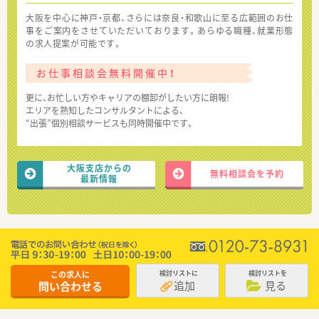
大阪を中心に神戸・京都、さらには奈良・和歌山に至る広範囲のお仕
事をご案内をさせていただいております。あらゆる職種、就業形態
の求人提案が可能です。
お仕事相談会無料開催中！
更に、お忙しい方やキャリアの棚卸がしたい方に朗報!
エリアを熟知したコンサルタントによる、
“出張”個別相談サービスも同時開催中です。
大阪支店からの
無料相談会を予約
最新情報
この求人に
検討リストに
検討リストを
追加
見る
問い合わせる