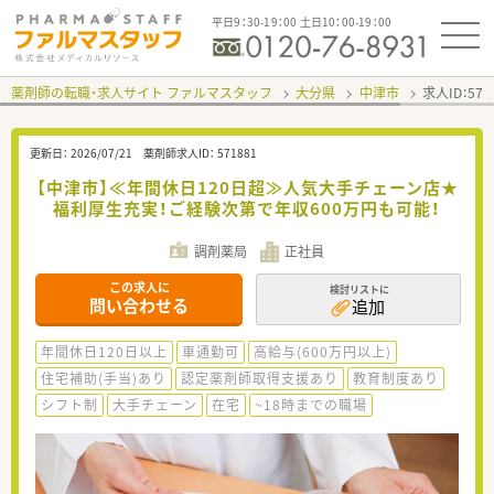
平日9：30-19：00 土日10：00-19：00
薬剤師の転職・求人サイト ファルマスタッフ
大分県
中津市
求人ID：57
更新日：
2026/07/21
薬剤師求人ID：
571881
【中津市】≪年間休日120日超≫人気大手チェーン店★
福利厚生充実！ご経験次第で年収600万円も可能！
調剤薬局
正社員
この求人に
検討リストに
問い合わせる
追加
年間休日120日以上
車通勤可
高給与(600万円以上)
住宅補助(手当)あり
認定薬剤師取得支援あり
教育制度あり
シフト制
大手チェーン
在宅
~18時までの職場