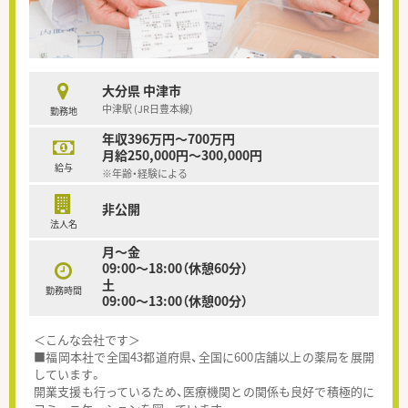
大分県 中津市
中津駅 (JR日豊本線)
勤務地
年収396万円～700万円
月給250,000円～300,000円
給与
※年齢・経験による
非公開
法人名
月～金
09:00～18:00（休憩60分）
土
勤務時間
09:00～13:00（休憩00分）
＜こんな会社です＞
■福岡本社で全国43都道府県、全国に600店舗以上の薬局を展開
しています。
開業支援も行っているため、医療機関との関係も良好で積極的に