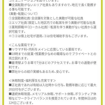
コミュニケーションを図っています。
■全国転勤がないエリア社員もありますので、地元で長く勤務す
る事も可能です。
（異動・転勤について）
①全国勤務社員：全店舗を対象とした異動が可能な社員
②エリア社員：限定した地区内での転居を伴う異動が可能な社員
③薬剤師職Ⅲ（ローカル社員）：転居を伴う異動がない社員から選
択可能です。
※①②は借上社宅が適用、③は住宅補助手当もございます。
＜こんな薬局です＞
■リウマチ科・内科をメインに応需している薬局です。
■18時までの就業・残業務少なめの職場なのでプライベートとの
両立図れます。
■最寄駅よりお車で7分ほどのアクセスです。お車での通勤が便
利です。
■弊社からの紹介実績もあるため、安心です。
＜休暇制度・福利厚生も充実です＞
■正社員であれば有給は入社時から付与。勤務年数に応じて最大
20日付与がございます。
■連続休暇制度、メモリアル休暇、サポート休暇、ボランティア休
暇などワークライフバランスを推奨されています。年間休日は約
124日ございます。