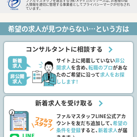
ファルマスタッフを運営する（株）メディカルリソースは、お客様の個
人情報を適切に管理する事業者としてプライバシーマークが付与され
ています。
希望の求人が見つからない…という方は
コンサルタントに相談する
サイト上に掲載していない
非公
開求人
を含め、
転職のプロ
があな
たのご希望に沿って
求人をお探
しします！
新着求人を受け取る
ファルマスタッフLINE公式アカ
ウントを友だち追加して、
希望の
条件を登録
すると、
新着求人
が届