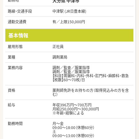
勤務地
大分県 中津市
路線・交通手段
中津駅 (JR日豊本線)
通勤交通費
有／上限150,000円
基本情報
雇用形態
正社員
業種
調剤薬局
業務内容
調剤／監査／服薬指導
調剤／監査／服薬指導
【科目】胃腸科・内科・外科・肛門科・麻酔科・救急
【枚数】60～70枚/日
資格
薬剤師免許をお持ちの方（取得見込みの方を含
む）
給与
年収396万円～700万円
月給250,000円～300,000円
※年齢・経験による
勤務時間
月～金
09:00～18:00（休憩60分）
土
09:00～13:00（休憩00分）