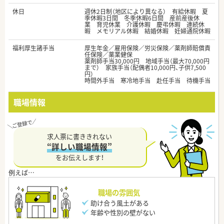
休日
週休2日制（地区により異なる） 有給休暇 夏
季休暇3日間 冬季休暇6日間 産前産後休
業 育児休業 介護休暇 慶弔休暇 連続休
暇 メモリアル休暇 結婚休暇 妊婦通院休暇
福利厚生諸手当
厚生年金／雇用保険／労災保険／薬剤師賠償責
任保険／薬業健保
薬剤師手当30,000円 地域手当（最大70,000円
まで） 家族手当（配偶者10,000円、子供7,500
円）
時間外手当 寒冷地手当 赴任手当 待機手当
職場情報
求人票に書ききれない
“詳しい職場情報”
をお伝えします！
職場の雰囲気
助け合う風土がある
年齢や性別の壁がない