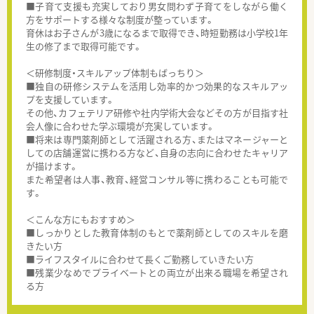
■子育て支援も充実しており男女問わず子育てをしながら働く
方をサポートする様々な制度が整っています。
育休はお子さんが3歳になるまで取得でき、時短勤務は小学校1年
生の修了まで取得可能です。
＜研修制度・スキルアップ体制もばっちり＞
■独自の研修システムを活用し効率的かつ効果的なスキルアッ
プを支援しています。
その他、カフェテリア研修や社内学術大会などその方が目指す社
会人像に合わせた学ぶ環境が充実しています。
■将来は専門薬剤師として活躍される方、またはマネージャーと
しての店舗運営に携わる方など、自身の志向に合わせたキャリア
が描けます。
また希望者は人事、教育、経営コンサル等に携わることも可能で
す。
＜こんな方にもおすすめ＞
■しっかりとした教育体制のもとで薬剤師としてのスキルを磨
きたい方
■ライフスタイルに合わせて長くご勤務していきたい方
■残業少なめでプライベートとの両立が出来る職場を希望され
る方