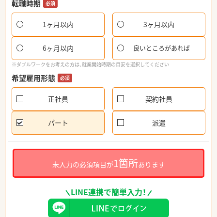
転職時期
必須
1ヶ月以内
3ヶ月以内
6ヶ月以内
良いところがあれば
※ダブルワークをお考えの方は、就業開始時期の目安を選択してください
希望雇用形態
必須
正社員
契約社員
パート
派遣
1箇所
未入力の必須項目が
あります
LINE連携で簡単入力！