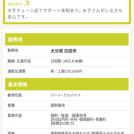
大手チェーン店でサポート体制あり。お子さんがいる方も
安心です。
勤務地
勤務地
大分県 日田市
路線・交通手段
日田駅 (JR久大本線)
通勤交通費
有／上限150,000円
基本情報
雇用形態
パート・アルバイト
業種
調剤薬局
業務内容
調剤／監査／服薬指導
【科目】内科・外科・循環器科・胃腸科
【枚数】60枚/日
資格
薬剤師免許をお持ちの方（取得見込みの方を含