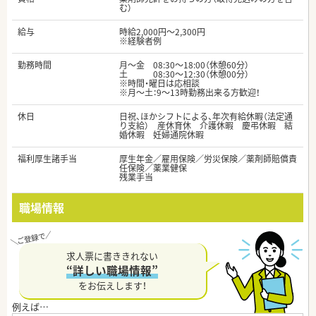
む）
給与
時給2,000円～2,300円
※経験者例
勤務時間
月～金 08:30～18:00（休憩60分）
土 08:30～12:30（休憩00分）
※時間・曜日は応相談
※月～土：9～13時勤務出来る方歓迎！
休日
日祝、ほかシフトによる、年次有給休暇（法定通
り支給） 産休育休 介護休暇 慶弔休暇 結
婚休暇 妊婦通院休暇
福利厚生諸手当
厚生年金／雇用保険／労災保険／薬剤師賠償責
任保険／薬業健保
残業手当
職場情報
求人票に書ききれない
“詳しい職場情報”
をお伝えします！