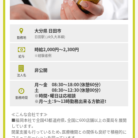
大分県 日田市
日田駅 (JR久大本線)
勤務地
時給2,000円～2,300円
※経験者例
給与
非公開
法人名
月～金 08:30～18:00（休憩60分）
土 08:30～12:30（休憩00分）
※時間・曜日は応相談
勤務時間
※月～土：9～13時勤務出来る方歓迎！
≪こんな会社です≫
■福岡本社で全国43都道府県、全国に600店舗以上の薬局を展開
しています。
開業支援も行っているため、医療機関との関係も良好で積極的に
コミュニケーションを図っています。