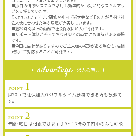
■独自の研修システムを活用し効率的かつ効果的なスキルアッ
プを支援しています。
その他、カフェテリア研修や社内学術大会などその方が目指す社
会人像に合わせた学ぶ環境が充実しています。
■週20時間以上の勤務で社会保険に加入が可能です。
■サポート体制が整っており育児との両立にも理解がある職場
です。
■全国に店舗がありますのでご主人様の転勤がある場合も、店舗
異動にて対応することが可能です。
advantage
求人の魅力
週20ｈで社保加入OK！フルタイム勤務できる方も歓迎で
す。
時間・曜日は相談できます♪9～13時の午前中のみも可能！