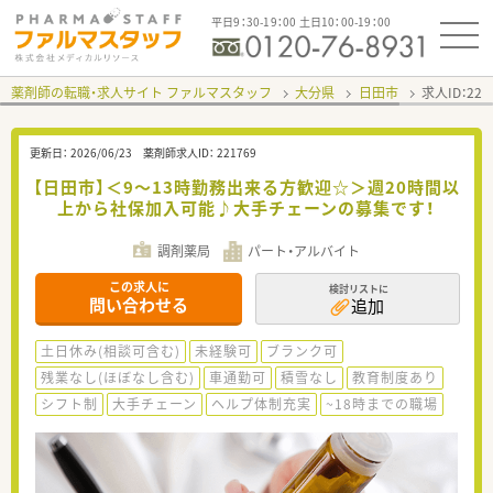
平日9：30-19：00 土日10：00-19：00
薬剤師の転職・求人サイト ファルマスタッフ
大分県
日田市
求人ID：22
更新日：
2026/06/23
薬剤師求人ID：
221769
【日田市】＜9～13時勤務出来る方歓迎☆＞週20時間以
上から社保加入可能♪大手チェーンの募集です！
調剤薬局
パート・アルバイト
この求人に
検討リストに
問い合わせる
追加
土日休み(相談可含む)
未経験可
ブランク可
残業なし(ほぼなし含む)
車通勤可
積雪なし
教育制度あり
シフト制
大手チェーン
ヘルプ体制充実
~18時までの職場