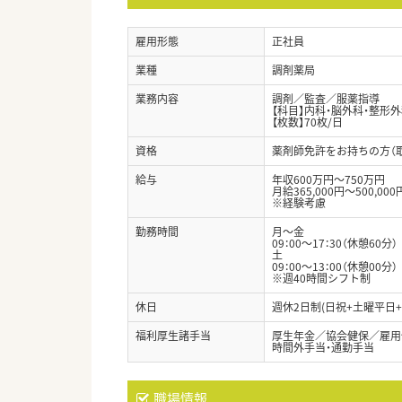
雇用形態
正社員
業種
調剤薬局
業務内容
調剤／監査／服薬指導
【科目】内科・脳外科・整形
【枚数】70枚/日
資格
薬剤師免許をお持ちの方（
給与
年収600万円～750万円
月給365,000円～500,000
※経験考慮
勤務時間
月～金
09：00～17：30（休憩60分）
土
09：00～13：00（休憩00分）
※週40時間シフト制
休日
週休2日制(日祝+土曜平日
福利厚生諸手当
厚生年金／協会健保／雇用
時間外手当・通勤手当
職場情報