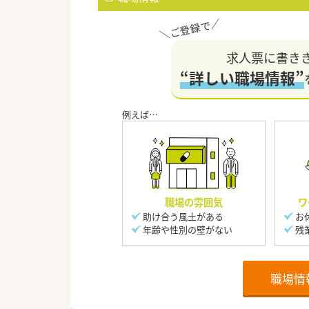
求人票に書き
“詳しい職場情報”
職場の雰囲気
ワ
助け合う風土がある
お
年齢や性別の壁がない
残
職場情