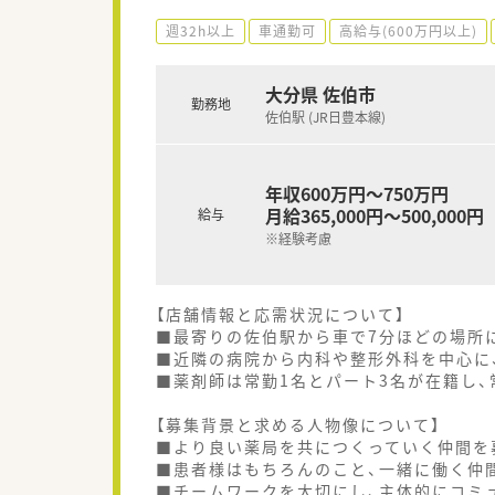
週32h以上
車通勤可
高給与(600万円以上)
大分県 佐伯市
勤務地
佐伯駅 (JR日豊本線)
年収600万円～750万円
月給365,000円～500,000円
給与
※経験考慮
【店舗情報と応需状況について】
■最寄りの佐伯駅から車で7分ほどの場所
■近隣の病院から内科や整形外科を中心に、
■薬剤師は常勤1名とパート3名が在籍し
【募集背景と求める人物像について】
■より良い薬局を共につくっていく仲間を
■患者様はもちろんのこと、一緒に働く仲
■チームワークを大切にし、主体的にコミ