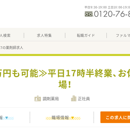
平日9：30-19：00 土日10：00-19：
人検索
求人特集
転職ガイド
ファル
577の薬剤師求人
0万円も可能≫平日17時半終業、
場！
調剤薬局
正社員
報
職場情報
この求人に