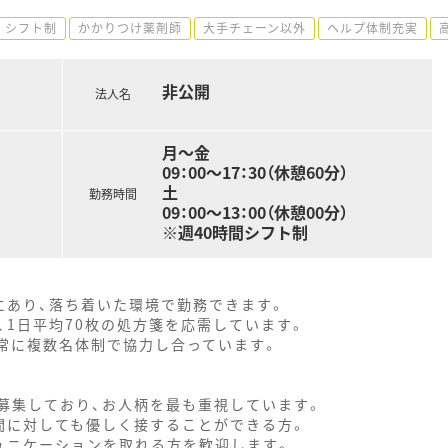
シフト制
かかりつけ薬剤師
大手チェーン以外
ヘルプ体制充実
非公開
法人名
月～金
09：00～17：30（休憩60分）
土
勤務時間
09：00～13：00（休憩00分）
※週40時間シフト制
にあり、落ち着いた環境で勤務できます。
1日平均70枚の処方箋を応需しています。
、常に複数名体制で協力し合っています。
募集しており、お人柄を最も重視しています。
間に対しても優しく接することができる方。
ュニケーションを取れる方を歓迎します。