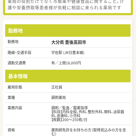
薬局の役割だけでなく市販薬や健康食品に関すること、介
護や栄養摂取等患者様が気軽に相談に来られる薬局です
勤務地
勤務地
大分県 豊後高田市
路線・交通手段
宇佐駅 (JR日豊本線)
通勤交通費
有／上限16,000円
基本情報
雇用形態
正社員
業種
調剤薬局
業務内容
調剤／監査／服薬指導
【科目】内科全般、外科、整形外科、眼科、泌尿器
科、皮膚科、小児科
【枚数】200～250枚/日
資格
薬剤師免許をお持ちの方（取得見込みの方を含
む）