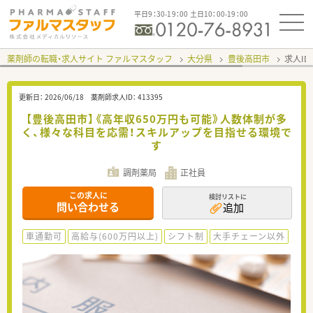
平日9：30-19：00 土日10：00-19：00
薬剤師の転職・求人サイト ファルマスタッフ
大分県
豊後高田市
求人ID
更新日：
2026/06/18
薬剤師求人ID：
413395
【豊後高田市】《高年収650万円も可能》人数体制が多
く、様々な科目を応需！スキルアップを目指せる環境で
す
調剤薬局
正社員
この求人に
検討リストに
問い合わせる
追加
車通勤可
高給与(600万円以上)
シフト制
大手チェーン以外