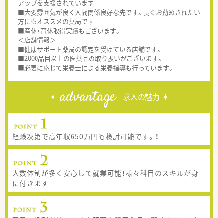
アップを支援されています
■大変雰囲気が良く人間関係良好な先です。長くお勤めされたい
方にもオススメの薬局です
■産休・育休取得実績もございます。
＜店舗情報＞
■健康サポート薬局の認定を受けている店舗です。
■2000品目以上の医薬品の取り扱いがございます。
■必要に応じて栄養士による栄養指導も行っています。
advantage
求人の魅力
経験次第で高年収650万円も検討可能です。！
人数体制が多く安心して就業可能！様々科目のスキルが身
に付きます