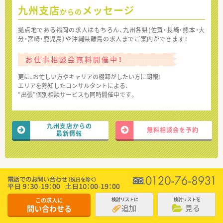
九州支店
メッセージ
からの
拠点地である福岡の求人はもちろん、九州各県(佐賀・長崎・熊本・大
分・宮崎・鹿児島）や沖縄県離島の求人までご案内ができます！
お仕事相談会無料開催中！
更に、お忙しい方やキャリアの棚卸がしたい方に朗報!
エリアを熟知したコンサルタントによる、
“出張”個別相談サービスも同時開催中です。
九州支店からの
無料相談会を予約
最新情報
この求人に
検討リストに
検討リストを
追加
見る
問い合わせる