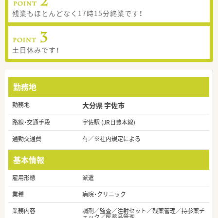
残業もほとんどなく17時15分終業です！
土日休みです！
勤務地
勤務地
大分県 宇佐市
路線・交通手段
宇佐駅 (JR日豊本線)
通勤交通費
有／※社内規定による
基本情報
雇用形態
派遣
業種
病院・クリニック
業務内容
調剤／監査／注射セット／残薬管理／持参薬チ
ェック／医薬品管理