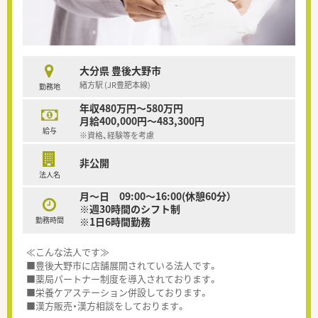
大分県 豊後大野市
緒方駅 (JR豊肥本線)
勤務地
年収480万円～580万円
月給400,000円～483,300円
給与
※資格、経験等を考慮
非公開
法人名
月～日 09:00～16:00(休憩60分）
※週30時間のシフト制
勤務時間
※1日6時間勤務
≪こんな法人です≫
■豊後大野市に店舗展開されている法人です。
■薬局パートナー制度を導入されております。
■栄養ケアステーション併設しております。
■漢方販売・漢方相談をしております。