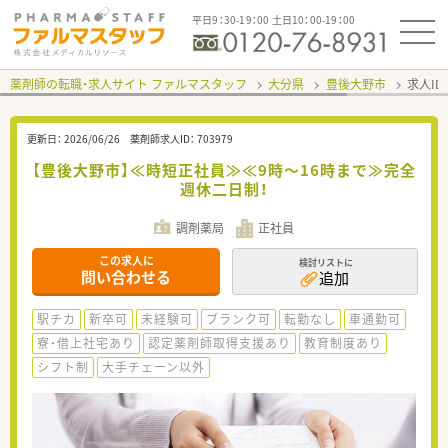
平日9：30-19：00 土日10：00-19：00
薬剤師の転職・求人サイト ファルマスタッフ
大分県
豊後大野市
求人ID
更新日：
2026/06/26
薬剤師求人ID：
703979
【豊後大野市】≪時短正社員≫≪9時～16時まで≫完全
週休二日制！
調剤薬局
正社員
この求人に
検討リストに
問い合わせる
追加
駅チカ
新卒可
未経験可
ブランク可
転勤なし
車通勤可
寮・借上社宅あり
認定薬剤師取得支援あり
教育制度あり
シフト制
大手チェーン以外