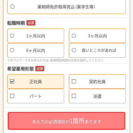
薬剤師免許取得見込（薬学生等）
転職時期
必須
1ヶ月以内
3ヶ月以内
6ヶ月以内
良いところがあれば
※ダブルワークをお考えの方は、就業開始時期の目安を選択してください
希望雇用形態
必須
正社員
契約社員
パート
派遣
1箇所
未入力の必須項目が
あります