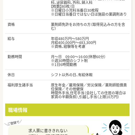
科、泌尿器科、外科、婦人科
【枚数】80枚/日
※日曜日小児科当番日30枚程
※日曜日当番日ではない日は施設の薬調剤あり
資格
薬剤師免許をお持ちの方（取得見込みの方を含
む）
給与
年収480万円～580万円
月給400,000円～483,300円
※資格、経験等を考慮
勤務時間
月～日 09:00～16:00(休憩60分）
※週30時間のシフト制
※1日6時間勤務
休日
シフト以外の日、有給休暇
福利厚生諸手当
厚生年金／雇用保険／労災保険／薬剤師賠償責
任保険／その他健保
時間外手当,住宅手当（会社しての住居の場合は
家賃の半額負担）,引越し手当（上限10万円）
職場情報
求人票に書ききれない