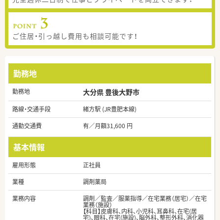
ご住居・引っ越し費用も相談可能です！
勤務地
勤務地
大分県 豊後大野市
路線・交通手段
緒方駅 (JR豊肥本線)
通勤交通費
有／月額31,600 円
基本情報
雇用形態
正社員
業種
調剤薬局
業務内容
調剤／監査／服薬指導／在宅業務（居宅）／在宅
業務（施設）
【科目】皮膚科、内科、小児科、耳鼻科、在宅(居
宅)、眼科、在宅(施設)、脳外科、整形外科、消化器