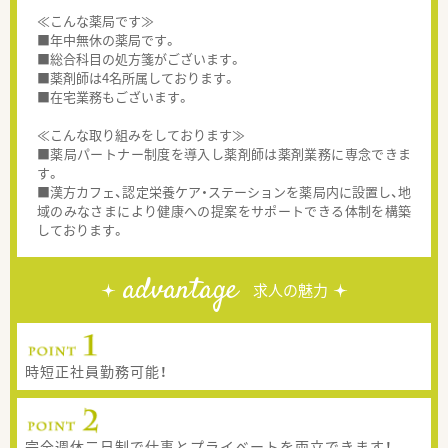
≪こんな薬局です≫
■年中無休の薬局です。
■総合科目の処方箋がございます。
■薬剤師は4名所属しております。
■在宅業務もございます。
≪こんな取り組みをしております≫
■薬局パートナー制度を導入し薬剤師は薬剤業務に専念できま
す。
■漢方カフェ、認定栄養ケア・ステーションを薬局内に設置し、地
域のみなさまにより健康への提案をサポートできる体制を構築
しております。
advantage
求人の魅力
時短正社員勤務可能！
完全週休二日制で仕事とプライベートを両立できます！