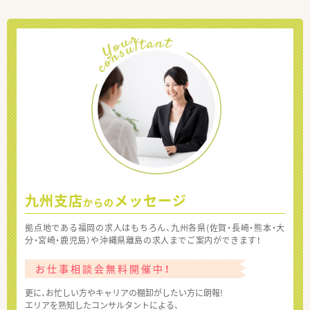
九州支店
メッセージ
からの
拠点地である福岡の求人はもちろん、九州各県(佐賀・長崎・熊本・大
分・宮崎・鹿児島）や沖縄県離島の求人までご案内ができます！
お仕事相談会無料開催中！
更に、お忙しい方やキャリアの棚卸がしたい方に朗報!
エリアを熟知したコンサルタントによる、