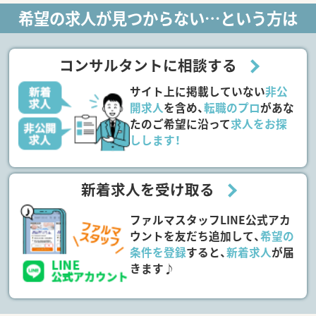
希望の求人が見つからない…という方は
コンサルタントに相談する
サイト上に掲載していない
非公
開求人
を含め、
転職のプロ
があな
たのご希望に沿って
求人をお探
しします！
新着求人を受け取る
ファルマスタッフLINE公式アカ
ウントを友だち追加して、
希望の
条件を登録
すると、
新着求人
が届
きます♪