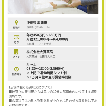
沖縄県 那覇市
壺川駅 (ゆいレール)
勤務地
年収450万円～650万円
月給321,000円～464,000円
給与
※経験・エリアを考慮
株式会社大賀薬局
大賀薬局 長田沖大前店
法人名
月～土
08：30～18：00(休憩60分)
※上記で週40時間シフト制
勤務時間
※1ヵ月単位の変形労働時間制
【店舗情報と応需状況について】
■最寄りの壺川駅からは車で約10分の那覇市内に位置する調剤
薬局です。
■応需科目は内科と整形外科が中心で、1日の処方箋枚数は平均
70枚程度です。