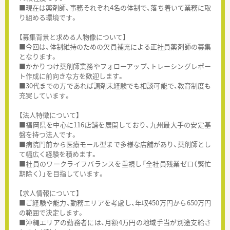
■現在は薬剤師、事務それぞれ4名の体制で、落ち着いて業務に取
り組める環境です。
【募集背景と求める人物像について】
■今回は、体制維持のための欠員補充による正社員薬剤師の募集
となります。
■かかりつけ薬剤師業務やフォローアップ、トレーシングレポー
ト作成に前向きな方を歓迎します。
■30代までの方であれば調剤未経験でも相談可能で、教育制度も
充実しています。
【法人特徴について】
■福岡県を中心に116店舗を展開しており、九州最大手の安定基
盤を持つ法人です。
■病院門前から医療モール型まで多様な店舗があり、薬剤師とし
て幅広く経験を積めます。
■社員のワークライフバランスを重視し「全社員残業ゼロ（繁忙
期除く）」を目指しています。
【求人情報について】
■ご経験や能力、勤務エリアを考慮し、年収450万円から650万円
の範囲で決定します。
■沖縄エリアの勤務者には、月額4万円の地域手当が別途支給さ