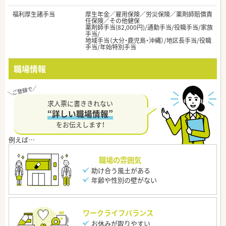
福利厚生諸手当
厚生年金／雇用保険／労災保険／薬剤師賠償責
任保険／その他健保
薬剤師手当(82,000円)/通勤手当/役職手当/家族
手当/
地域手当（大分・鹿児島・沖縄）/地区長手当/役職
手当/年始特別手当
職場情報
求人票に書ききれない
“詳しい職場情報”
をお伝えします！
職場の雰囲気
助け合う風土がある
年齢や性別の壁がない
ワークライフバランス
お休みが取りやすい