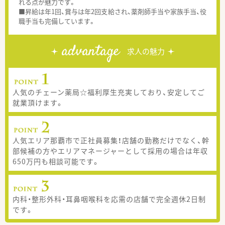
れる点が魅力です。
■昇給は年1回、賞与は年2回支給され、薬剤師手当や家族手当、役
職手当も完備しています。
advantage
求人の魅力
人気のチェーン薬局☆福利厚生充実しており、安定してご
就業頂けます。
人気エリア那覇市で正社員募集！店舗の勤務だけでなく、幹
部候補の方やエリアマネージャーとして採用の場合は年収
650万円も相談可能です。
内科・整形外科・耳鼻咽喉科を応需の店舗で完全週休2日制
です。