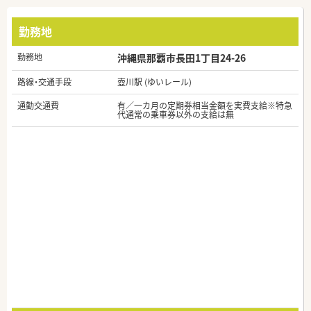
勤務地
勤務地
沖縄県那覇市長田1丁目24-26
路線・交通手段
壺川駅 (ゆいレール)
通勤交通費
有／一カ月の定期券相当金額を実費支給※特急
代通常の乗車券以外の支給は無