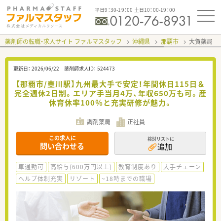
平日9：30-19：00 土日10：00-19：00
薬剤師の転職・求人サイト ファルマスタッフ
沖縄県
那覇市
大賀薬局 
更新日：
2026/06/22
薬剤師求人ID：
524473
【那覇市/壺川駅】九州最大手で安定！年間休日115日＆
完全週休2日制。エリア手当月4万、年収650万も可。産
休育休率100％と充実研修が魅力。
調剤薬局
正社員
この求人に
検討リストに
問い合わせる
追加
車通勤可
高給与(600万円以上)
教育制度あり
大手チェーン
ヘルプ体制充実
リゾート
~18時までの職場