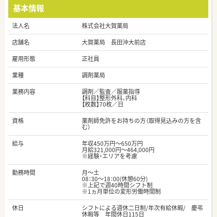
基本情報
法人名
株式会社大賀薬局
店舗名
大賀薬局 長田沖大前店
雇用形態
正社員
業種
調剤薬局
業務内容
調剤／監査／服薬指導
【科目】整形外科、内科
【枚数】70枚／日
資格
薬剤師免許をお持ちの方（取得見込みの方を含
む）
給与
年収450万円～650万円
月給321,000円～464,000円
※経験・エリアを考慮
勤務時間
月～土
08：30～18：00(休憩60分)
※上記で週40時間シフト制
※1ヵ月単位の変形労働時間制
休日
シフトによる週休二日制/年次有給休暇/ 慶弔
休暇等 年間休日115日