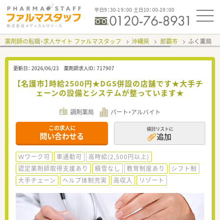
平日9：30-19：00 土日10：00-19：00
薬剤師の転職・求人サイト ファルマスタッフ
沖縄県
那覇市
ふく薬局 
更新日：
2026/06/23
薬剤師求人ID：
717907
【名護市】時給2500円★DGS併設の店舗です★大手チ
ェーンの設備とシステムが整っています★
調剤薬局
パート・アルバイト
この求人に
検討リストに
問い合わせる
追加
Ｗワーク可
車通勤可
高時給(2,500円以上)
認定薬剤師取得支援あり
積雪なし
教育制度あり
シフト制
大手チェーン
ヘルプ体制充実
高収入
リゾート