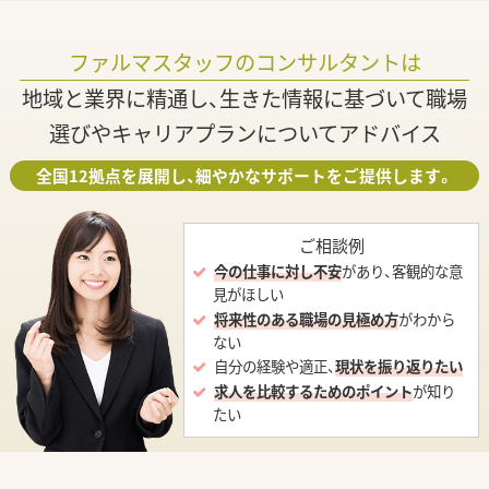
ファルマスタッフのコンサルタントは
地域と業界に精通し、生きた情報に基づいて職場
選びやキャリアプランについてアドバイス
全国12拠点を展開し、細やかなサポートをご提供します。
ご相談例
今の仕事に対し不安
があり、客観的な意
見がほしい
将来性のある職場の見極め方
がわから
ない
自分の経験や適正、
現状を振り返りたい
求人を比較するためのポイント
が知り
たい