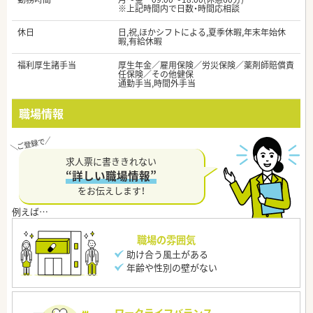
※上記時間内で日数・時間応相談
休日
日,祝,ほかシフトによる,夏季休暇,年末年始休
暇,有給休暇
福利厚生諸手当
厚生年金／雇用保険／労災保険／薬剤師賠償責
任保険／その他健保
通勤手当,時間外手当
職場情報
求人票に書ききれない
“詳しい職場情報”
をお伝えします！
職場の雰囲気
助け合う風土がある
年齢や性別の壁がない