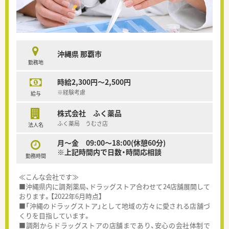
沖縄県 那覇市
勤務地
時給2,300円～2,500円
※経験考慮
給与
株式会社 ふく薬品
ふく薬局 うむさ店
法人名
月～金 09:00～18:00(休憩60分)
※上記時間内で日数・時間応相談
勤務時間
≪こんな会社です≫
■沖縄県内に調剤薬局、ドラッグストア合わせて24店舗展開して
おります。【2022年6月時点】
■「沖縄のドラッグストア」として地域の方々に愛される店舗づ
くりを目指しています。
■調剤からドラッグストアの店舗まであり、安心の会社体制で