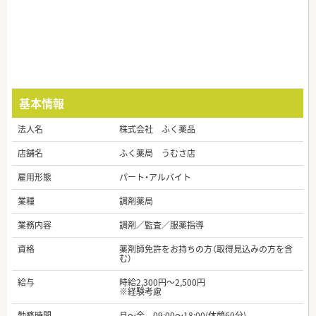
基本情報
法人名
株式会社 ふく薬品
店舗名
ふく薬局 うむさ店
雇用形態
パート・アルバイト
業種
調剤薬局
業務内容
調剤／監査／服薬指導
資格
薬剤師免許をお持ちの方（取得見込みの方を含
む）
給与
時給2,300円～2,500円
※経験考慮
勤務時間
月～金 09:00～18:00(休憩60分)