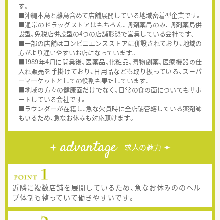
す。
■沖縄本島と離島含めて店舗展開している地域密着型企業です。
■通常のドラッグストアはもちろん、調剤薬局のみ、調剤薬局併
設型、免税店併設型の4つの店舗形態で営業している会社です。
■一部の店舗はコンビニエンスストアに併設されており、地域の
方がより通いやすいお店になっています。
■1989年4月に開業後、医薬品、化粧品、毒物劇薬、医療機器の仕
入れ販売を手掛けており、日用品なども取り扱っている、スーパ
ーマーケットとしての役割も果たしています。
■地域の方々の健康面だけでなく、日常の食の面についてもサポ
ートしている会社です。
■ラウンダーが在籍し、急な欠員時に全店舗管轄している薬剤師
もいるため、急なお休みも対応頂けます。
advantage
求人の魅力
近隣に複数店舗を展開しているため、急なお休みののヘル
プ体制も整っていて働きやすいです。