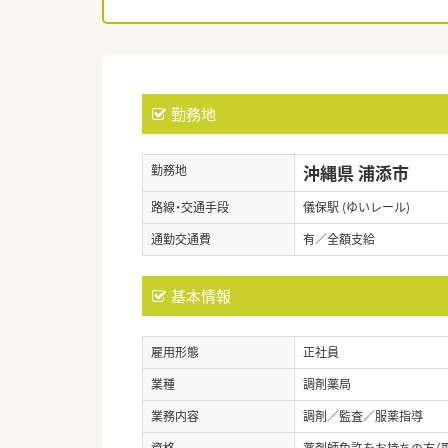
勤務地
沖縄県 浦添市
勤務地
路線・交通手段
儀保駅 (ゆいレール)
通勤交通費
有／全額支給
基本情報
雇用形態
正社員
業種
調剤薬局
業務内容
調剤／監査／服薬指導
資格
薬剤師免許をお持ちの方（