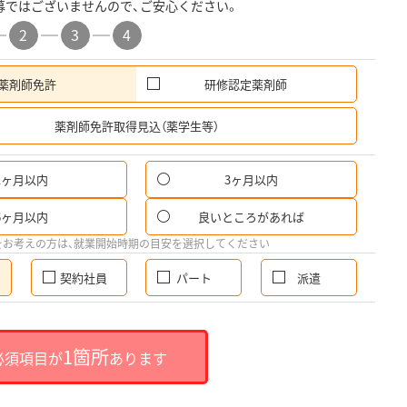
募ではございませんので、ご安心ください。
2
3
4
薬剤師免許
研修認定薬剤師
希
薬剤師免許取得見込（薬学生等）
1ヶ月以内
3ヶ月以内
6ヶ月以内
良いところがあれば
をお考えの方は、就業開始時期の目安を選択してください
契約社員
パート
派遣
1箇所
必須項目が
あります