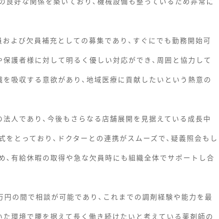
の良好な関係を築いており、機械設備も整っているため非常に
員および欠員補充としての募集であり、すぐにでも勤務開始可
や保護者様に対して明るく優しい対応ができ、周囲と協力して
識を吸収する意欲があり、地域医療に貢献したいという熱意の
の法人であり、今後もさらなる店舗展開を見据えている成長中
式をとっており、ドクターとの連携がスムーズで、疑義照会もし
め、有給休暇の取得や急な欠員時にも組織全体でサポートし合
0万円の間で相談が可能であり、これまでの調剤経験や能力を最
いた環境で腰を据えて長く働き続けたいと考えている薬剤師の