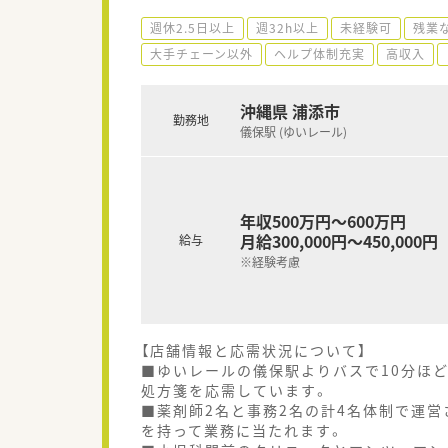
週休2.5日以上
週32h以上
未経験可
残業な
大手チェーン以外
ヘルプ体制充実
高収入
沖縄県 浦添市
勤務地
儀保駅 (ゆいレール)
年収500万円～600万円
月給300,000円～450,000円
給与
※経験考慮
【店舗情報と応需状況について】
■ゆいレールの儀保駅よりバスで10分ほど
処方箋を応需しています。
■薬剤師2名と事務2名の計4名体制で運
を持って業務に当たれます。