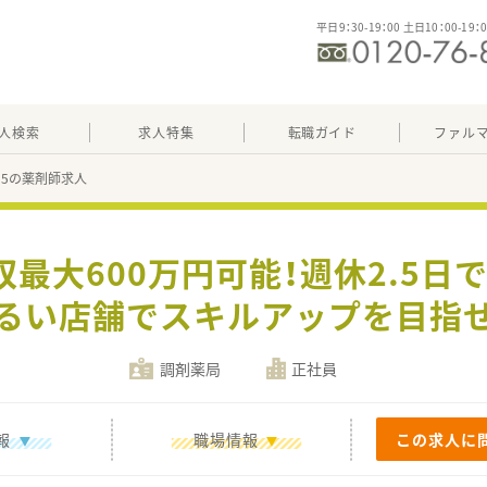
平日9：30-19：00 土日10：00-19：
人検索
求人特集
転職ガイド
ファル
295の薬剤師求人
収最大600万円可能！週休2.5日
るい店舗でスキルアップを目指
調剤薬局
正社員
報
職場情報
この求人に