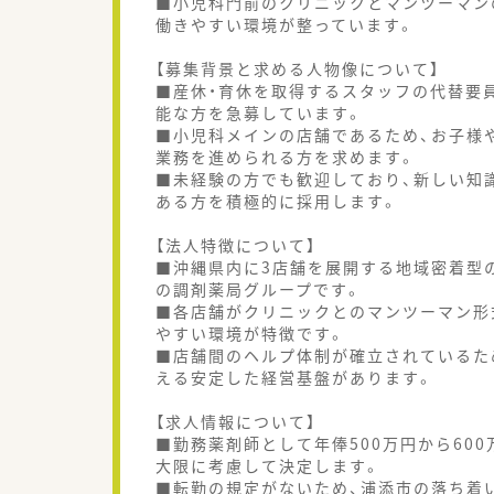
■小児科門前のクリニックとマンツーマン
働きやすい環境が整っています。
【募集背景と求める人物像について】
■産休・育休を取得するスタッフの代替要
能な方を急募しています。
■小児科メインの店舗であるため、お子様
業務を進められる方を求めます。
■未経験の方でも歓迎しており、新しい知
ある方を積極的に採用します。
【法人特徴について】
■沖縄県内に3店舗を展開する地域密着型
の調剤薬局グループです。
■各店舗がクリニックとのマンツーマン形
やすい環境が特徴です。
■店舗間のヘルプ体制が確立されているた
える安定した経営基盤があります。
【求人情報について】
■勤務薬剤師として年俸500万円から60
大限に考慮して決定します。
■転勤の規定がないため、浦添市の落ち着