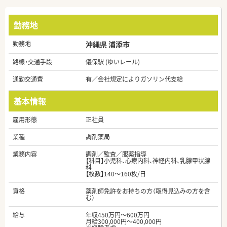
勤務地
勤務地
沖縄県 浦添市
路線・交通手段
儀保駅 (ゆいレール)
通勤交通費
有／会社規定によりガソリン代支給
基本情報
雇用形態
正社員
業種
調剤薬局
業務内容
調剤／監査／服薬指導
【科目】小児科、心療内科、神経内科、乳腺甲状腺
科
【枚数】140～160枚/日
資格
薬剤師免許をお持ちの方（取得見込みの方を含
む）
給与
年収450万円～600万円
月給300,000円～400,000円