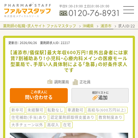
平日9：30-19：00 土日10：00-19：00
薬剤師の転職・求人サイト ファルマスタッフ
沖縄県
浦添市
求人ID：22
更新日：
2026/06/26
薬剤師求人ID：
22217
【浦添市/儀保駅】最大年収600万円！県外出身者には家
賃7割補助あり！小児科・心療内科メインの医療モール
型薬局で、手厚い人員体制による「急募」の好条件求人
です
調剤薬局
正社員
この求人に
検討リストに
問い合わせる
追加
新卒可
未経験可
転勤なし
車通勤可
高給与(600万円以上)
住宅補助(手当)あり
認定薬剤師取得支援あり
教育制度あり
大手チェーン以外
高収入
在宅