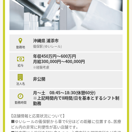
沖縄県 浦添市
儀保駅 (ゆいレール)
勤務地
年収450万円～600万円
月給300,000円～400,000円
給与
※経験考慮
非公開
法人名
月～土 08:45～18:30(休憩60分)
※上記時間内で8時間/日を基本とするシフト制
勤務時間
勤務
【店舗情報と応需状況について】
■ゆいレールの儀保駅から車で6分ほどの距離に位置する、医療
ビル内の非常に利便性が高い店舗です。