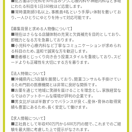
■処方箋は小児科を50％含みつつ、心療内科や神経内科など多岐
にわたる科目を1日160枚ほど応需します。
■常時薬剤師3名以上、事務員4名という手厚い体制を敷いてお
り、一人ひとりにゆとりを持って対応可能です。
【募集背景と求める人物像について】
■現在はさらなる店舗体制の充実と欠員補充を目的としており、
即戦力となる方を急募しております。
■小児科や心療内科など丁寧なコミュニケーションが求められ
る科目のため、温和で誠実な方を歓迎します。
■患者様とじっくり向き合う投薬スタイルを重視しており、スピ
ードよりも正確性を大切にする方を募ります。
【法人特徴について】
■沖縄県内に5店舗を展開しており、開業コンサルも手掛けてい
るため門前の医療機関とは非常に良好な関係です。
■お薬を通じて地域に笑顔を届けることを理念とし、家族経営な
らではのアットホームな環境が評判の企業です。
■男女比がほぼ半数ずつでバランスが良く、産休・育休の取得実
績も豊富にあるため、長く安定して働けます。
【求人情報について】
■正社員として年収450万円から600万円の間で、これまでのご経
験を最大限に考慮した上で提示がなされます。