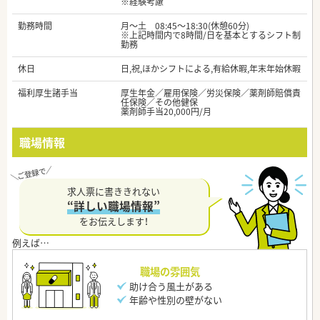
※経験考慮
勤務時間
月～土 08:45～18:30(休憩60分)
※上記時間内で8時間/日を基本とするシフト制
勤務
休日
日,祝,ほかシフトによる,有給休暇,年末年始休暇
福利厚生諸手当
厚生年金／雇用保険／労災保険／薬剤師賠償責
任保険／その他健保
薬剤師手当20,000円/月
職場情報
求人票に書ききれない
“詳しい職場情報”
をお伝えします！
職場の雰囲気
助け合う風土がある
年齢や性別の壁がない