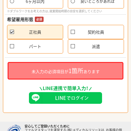
6ヶ月以内
良いところがあれば
※ダブルワークをお考えの方は、就業開始時期の目安を選択してください
希望雇用形態
必須
正社員
契約社員
パート
派遣
1箇所
未入力の必須項目が
あります
LINE連携で簡単入力！
安心してご登録いただくために
ファルマスタッフを運営する（株）メディカルリソースは、お客様の個