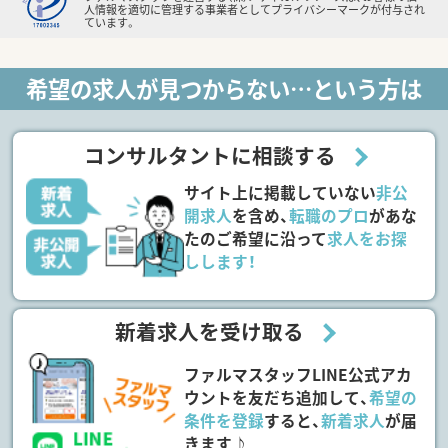
人情報を適切に管理する事業者としてプライバシーマークが付与され
ています。
希望の求人が見つからない…という方は
コンサルタントに相談する
サイト上に掲載していない
非公
開求人
を含め、
転職のプロ
があな
たのご希望に沿って
求人をお探
しします！
新着求人を受け取る
ファルマスタッフLINE公式アカ
ウントを友だち追加して、
希望の
条件を登録
すると、
新着求人
が届
きます♪