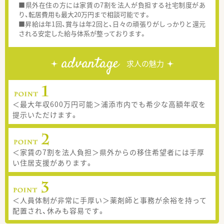
■県外在住の方には家賃の7割を法人が負担する社宅制度があ
り、転居費用も最大20万円まで相談可能です。
■昇給は年1回、賞与は年2回と、日々の頑張りがしっかりと還元
される安定した給与体系が整っております。
advantage
求人の魅力
＜最大年収600万円可能＞浦添市内でも希少な高額年収を
提示いただけます。
＜家賃の7割を法人負担＞県外からの移住希望者には手厚
い住居支援があります。
＜人員体制が非常に手厚い＞薬剤師と事務が余裕を持って
配置され、休みも容易です。