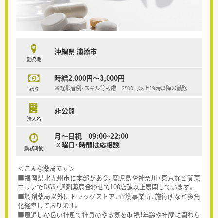
沖縄県 浦添市
勤務地
時給2,000円～3,000円
※経験者例・スキル等考慮 2500円以上19時以降の勤務
給与
非公開
法人名
月～日祝 09:00~22:00
※曜日・時間は応相談
勤務時間
＜こんな薬局です＞
■福岡県北九州市に本部があり、鹿児島や神奈川・東京など関東
エリアでDGS・調剤薬局合わせて100店舗以上展開しています。
■調剤薬局以外にドラッグストア、介護事業所、施術所など多角
化経営しております。
■風通しの良い社風で社員のやる気を重視！年齢や社歴に関わら