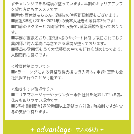
ずチャレンジできる環境が整っています。早期のキャリアアップ
を望む方にもオススメです。
■産休・育休はもちろん、復帰後の時短勤務制度もございます。
■直近3年間（2019～2021年）の新卒入社者の離職率3％です！
■門前のドクターとの関係性も良好で、就業環境も整っておりま
す。
■事務が複数名おり、薬剤師様のサポート体制も徹底されており
薬剤師が対人業務に専念できる環境が整っております。
■薬局の雰囲気も良く大信薬局の中でも研修店舗の1つであり、
人間関係も良好です。
＜教育体制について＞
■eラーニングによる資格取得支援も導入済み。申請・更新も会
社負担で行うことが可能です。
＜働きやすい環境作り＞
■エリアマネージャーやラウンダー専任社員を配置している為、
休みも取りやすい環境です。
■【準社員制度有】週32時間以上勤務の方対象。時給制ですが、賞
与の支給も有ります。
advantage
求人の魅力