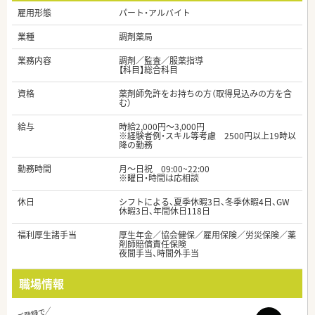
雇用形態
パート・アルバイト
業種
調剤薬局
業務内容
調剤／監査／服薬指導
【科目】総合科目
資格
薬剤師免許をお持ちの方（取得見込みの方を含
む）
給与
時給2,000円～3,000円
※経験者例・スキル等考慮 2500円以上19時以
降の勤務
勤務時間
月～日祝 09:00~22:00
※曜日・時間は応相談
休日
シフトによる、夏季休暇3日、冬季休暇4日、GW
休暇3日、年間休日118日
福利厚生諸手当
厚生年金／協会健保／雇用保険／労災保険／薬
剤師賠償責任保険
夜間手当、時間外手当
職場情報