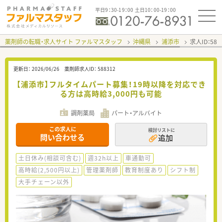
平日9：30-19：00 土日10：00-19：00
薬剤師の転職・求人サイト ファルマスタッフ
沖縄県
浦添市
求人ID：58
更新日：
2026/06/26
薬剤師求人ID：
588312
【浦添市】フルタイムパート募集！19時以降を対応でき
る方は高時給3,000円も可能
調剤薬局
パート・アルバイト
この求人に
検討リストに
問い合わせる
追加
土日休み(相談可含む)
週32h以上
車通勤可
高時給(2,500円以上)
管理薬剤師
教育制度あり
シフト制
大手チェーン以外