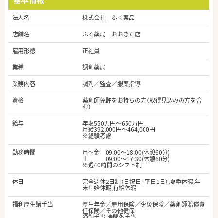
法人名
株式会社 ふく薬品
店舗名
ふく薬局 おおきた店
雇用形態
正社員
業種
調剤薬局
業務内容
調剤／監査／服薬指導
資格
薬剤師免許をお持ちの方（取得見込みの方を含
む）
給与
年収550万円～650万円
月給392,000円～464,000円
※経験考慮
勤務時間
月～金 09:00～18:00(休憩60分)
土 09:00～17:30(休憩60分)
※週40時間のシフト制
休日
完全週休2日制（日祝日+平日1日）,夏季休暇,年
末年始休暇,有給休暇
福利厚生諸手当
厚生年金／雇用保険／労災保険／薬剤師賠償責
任保険／その他健保
通勤手当,時間外手当