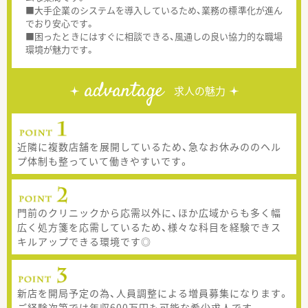
■大手企業のシステムを導入しているため、業務の標準化が進ん
でおり安心です。
■困ったときにはすぐに相談できる、風通しの良い協力的な職場
環境が魅力です。
advantage
求人の魅力
近隣に複数店舗を展開しているため、急なお休みののヘル
プ体制も整っていて働きやすいです。
門前のクリニックから応需以外に、ほか広域からも多く幅
広く処方箋を応需しているため、様々な科目を経験できス
キルアップできる環境です◎
新店を開局予定の為、人員調整による増員募集になります。
ご経験次第では年収600万円も可能な希少求人です。