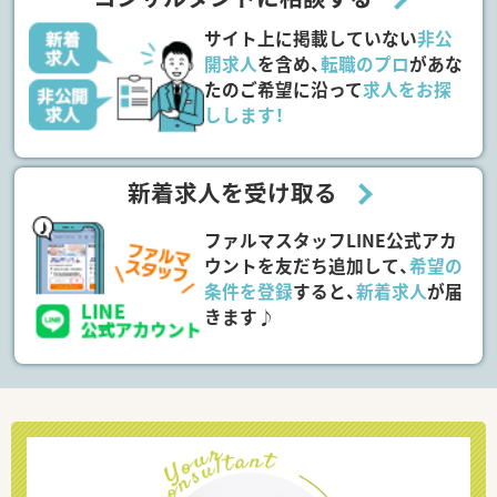
サイト上に掲載していない
非公
開求人
を含め、
転職のプロ
があな
たのご希望に沿って
求人をお探
しします！
新着求人を受け取る
ファルマスタッフLINE公式アカ
ウントを友だち追加して、
希望の
条件を登録
すると、
新着求人
が届
きます♪