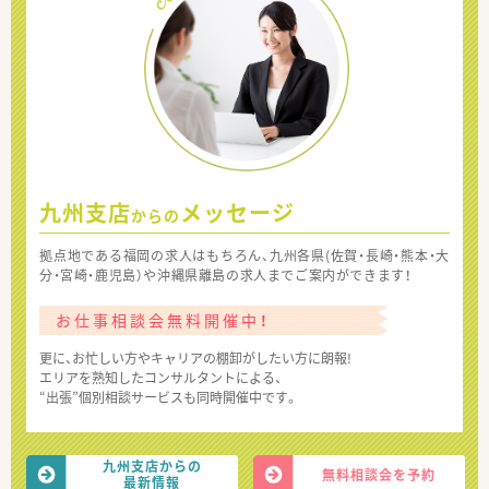
九州支店
メッセージ
からの
拠点地である福岡の求人はもちろん、九州各県(佐賀・長崎・熊本・大
分・宮崎・鹿児島）や沖縄県離島の求人までご案内ができます！
お仕事相談会無料開催中！
更に、お忙しい方やキャリアの棚卸がしたい方に朗報!
エリアを熟知したコンサルタントによる、
“出張”個別相談サービスも同時開催中です。
九州支店からの
無料相談会を予約
最新情報