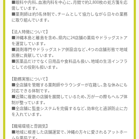
■眼科や内科、血液内科を中心に、月間で約2,800枚の処方箋を応
需しています。
■薬剤師は約5名体制で、チームとして協力しながら日々の業務
に取り組んでいます。
【法人特徴について】
■沖縄本島と離島を含め、県内に24店舗の薬局やドラッグストア
を運営しています。
■調剤専門やドラッグストア併設店など、4つの店舗形態で地域
医療に貢献しています。
■医薬品だけでなく日用品や食料品も扱い、地域の生活インフラ
としての役割も担います。
【勤務実態について】
■全店舗を管轄する薬剤師やラウンダーが在籍し、急な休みにも
対応できる体制です。
■近隣に複数の店舗を展開しているため、万が一の際もヘルプ体
制が整っています。
■全店舗に監査システムを完備するなど、効率化と過誤防止に力
を入れています。
【職場環境と雰囲気】
■地域に根差した店舗運営で、沖縄の方々に愛されるアットホー
ムな薬局です。