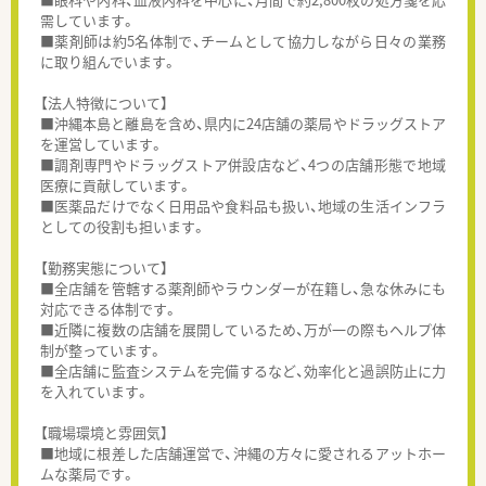
需しています。
■薬剤師は約5名体制で、チームとして協力しながら日々の業務
に取り組んでいます。
【法人特徴について】
■沖縄本島と離島を含め、県内に24店舗の薬局やドラッグストア
を運営しています。
■調剤専門やドラッグストア併設店など、4つの店舗形態で地域
医療に貢献しています。
■医薬品だけでなく日用品や食料品も扱い、地域の生活インフラ
としての役割も担います。
【勤務実態について】
■全店舗を管轄する薬剤師やラウンダーが在籍し、急な休みにも
対応できる体制です。
■近隣に複数の店舗を展開しているため、万が一の際もヘルプ体
制が整っています。
■全店舗に監査システムを完備するなど、効率化と過誤防止に力
を入れています。
【職場環境と雰囲気】
■地域に根差した店舗運営で、沖縄の方々に愛されるアットホー
ムな薬局です。