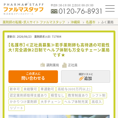
平日9：30-19：00 土日10：00-19：00
薬剤師の転職・求人サイト ファルマスタッフ
沖縄県
名護市
ふく薬局 
更新日：
2026/06/23
薬剤師求人ID：
717904
【名護市】≪正社員募集≫若手薬剤師も高待遇の可能性
大！完全週休2日制でヘルプ体制も万全なチェーン薬局
です★
調剤薬局
正社員
この求人に
検討リストに
問い合わせる
追加
新卒可
未経験可
車通勤可
高給与(600万円以上)
認定薬剤師取得支援あり
積雪なし
教育制度あり
シフト制
かかりつけ薬剤師
大手チェーン
ヘルプ体制充実
高収入
リゾート