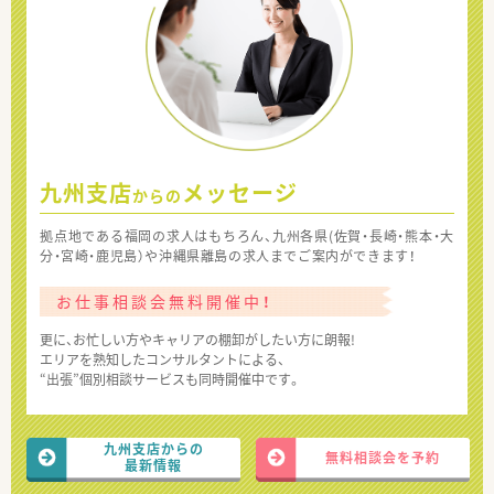
九州支店
メッセージ
からの
拠点地である福岡の求人はもちろん、九州各県(佐賀・長崎・熊本・大
分・宮崎・鹿児島）や沖縄県離島の求人までご案内ができます！
お仕事相談会無料開催中！
更に、お忙しい方やキャリアの棚卸がしたい方に朗報!
エリアを熟知したコンサルタントによる、
“出張”個別相談サービスも同時開催中です。
九州支店からの
無料相談会を予約
最新情報