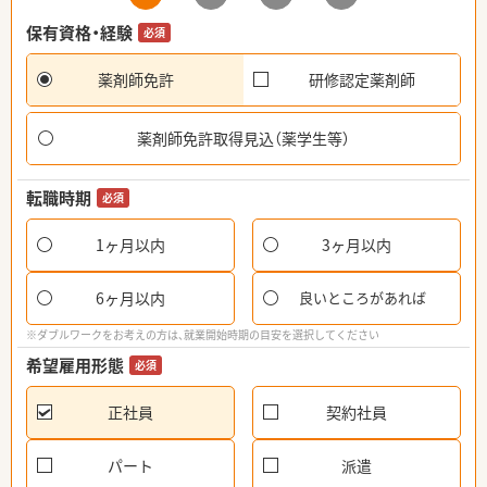
保有資格・経験
必須
薬剤師免許
研修認定薬剤師
薬剤師免許取得見込（薬学生等）
転職時期
必須
1ヶ月以内
3ヶ月以内
6ヶ月以内
良いところがあれば
※ダブルワークをお考えの方は、就業開始時期の目安を選択してください
希望雇用形態
必須
正社員
契約社員
パート
派遣