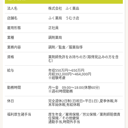
法人名
株式会社 ふく薬品
店舗名
ふく薬局 うむさ店
雇用形態
正社員
業種
調剤薬局
業務内容
調剤／監査／服薬指導
資格
薬剤師免許をお持ちの方（取得見込みの方を含
む）
給与
年収550万円～650万円
月給392,000円～464,000円
※経験考慮
勤務時間
月～金 09:00～18:00(休憩60分)
※週40時間勤務
休日
完全週休2日制（日祝日+平日1日）,夏季休暇,年
末年始休暇,有給休暇
福利厚生諸手当
厚生年金／雇用保険／労災保険／薬剤師賠償責
任保険／その他健保
通勤手当,時間外手当