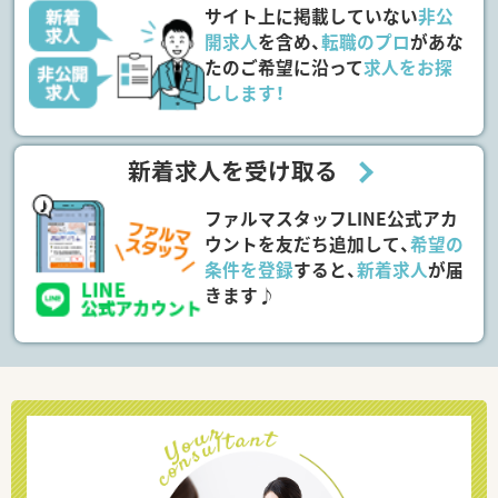
サイト上に掲載していない
非公
開求人
を含め、
転職のプロ
があな
たのご希望に沿って
求人をお探
しします！
新着求人を受け取る
ファルマスタッフLINE公式アカ
ウントを友だち追加して、
希望の
条件を登録
すると、
新着求人
が届
きます♪