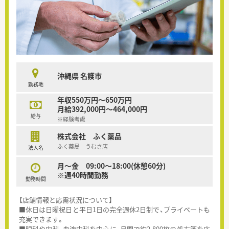
沖縄県 名護市
勤務地
年収550万円～650万円
月給392,000円～464,000円
給与
※経験考慮
株式会社 ふく薬品
ふく薬局 うむさ店
法人名
月～金 09:00～18:00(休憩60分)
※週40時間勤務
勤務時間
【店舗情報と応需状況について】
■休日は日曜祝日と平日1日の完全週休2日制で、プライベートも
充実できます。
■眼科や内科、血液内科を中心に、月間で約2,800枚の処方箋を応