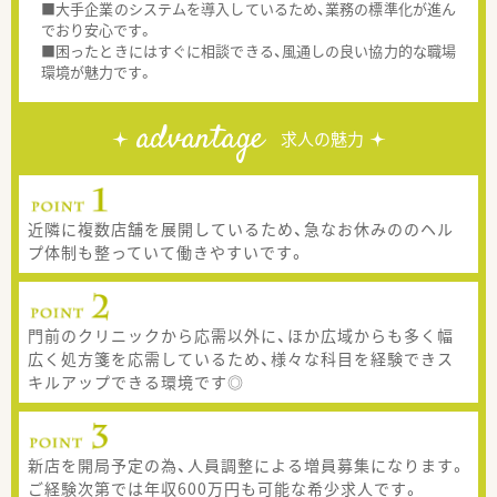
■大手企業のシステムを導入しているため、業務の標準化が進ん
でおり安心です。
■困ったときにはすぐに相談できる、風通しの良い協力的な職場
環境が魅力です。
advantage
求人の魅力
近隣に複数店舗を展開しているため、急なお休みののヘル
プ体制も整っていて働きやすいです。
門前のクリニックから応需以外に、ほか広域からも多く幅
広く処方箋を応需しているため、様々な科目を経験できス
キルアップできる環境です◎
新店を開局予定の為、人員調整による増員募集になります。
ご経験次第では年収600万円も可能な希少求人です。