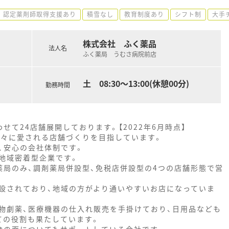
認定薬剤師取得支援あり
積雪なし
教育制度あり
シフト制
大手
株式会社 ふく薬品
法人名
ふく薬局 うむさ病院前店
土 08:30〜13:00(休憩00分)
勤務時間
て24店舗展開しております。【2022年6月時点】
方々に愛される店舗づくりを目指しています。
、安心の会社体制です。
地域密着型企業です。
薬局のみ、調剤薬局併設型、免税店併設型の4つの店舗形態で営
設されており、地域の方がより通いやすいお店になっていま
、毒物劇薬、医療機器の仕入れ販売を手掛けており、日用品なども
ての役割も果たしています。