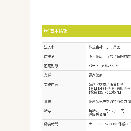
基本情報
法人名
株式会社 ふく薬品
店舗名
ふく薬局 うむさ病院前店
雇用形態
パート・アルバイト
業種
調剤薬局
業務内容
調剤／監査／服薬指導
【科目】外科・内科・胃腸内科
【枚数】35～110枚/日
資格
薬剤師免許をお持ちの方（
給与
時給2,500円～2,500円
※経験考慮
勤務時間
土 08:30〜13:00(休憩00