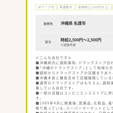
Ｗワーク可
車通勤可
高時給(2,500円以上)
沖縄県 名護市
勤務地
時給2,500円～2,500円
給与
※経験考慮
≪こんな会社です≫
■沖縄県内に調剤薬局、ドラッグストア合わせ
■「沖縄のドラッグストア」として地域の
■調剤からドラッグストアの店舗まであり
■沖縄本島と離島含めて店舗展開している
■通常のドラッグストアはもちろん、調剤
業している会社です。
■一部の店舗はコンビニエンスストアに併
す。
■1989年4月に開業後、医薬品、化粧品
取り扱っている、スーパーマーケットとし