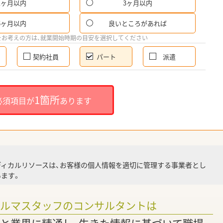
1ヶ月以内
3ヶ月以内
パ
6ヶ月以内
良いところがあれば
希
をお考えの方は、就業開始時期の目安を選択してください
契約社員
パート
派遣
就
1箇所
必須項目が
あります
就業
ディカルリソースは、お客様の個人情報を適切に管理する事業者とし
ます。
調
ァルマスタッフのコンサルタントは