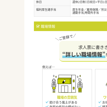
休日
週休2日制（日祝日+平日1
福利厚生諸手当
厚生年金／雇用保険／労災
通勤手当,時間外手当
職場情報
求人票に書き
“詳しい職場情報”
職場の雰囲気
ワ
助け合う風土がある
お
年齢や性別の壁がない
残