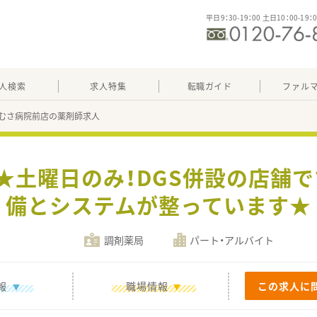
平日9：30-19：00 土日10：00-19：
人検索
求人特集
転職ガイド
ファル
むさ病院前店の薬剤師求人
0円★土曜日のみ！DGS併設の店舗
備とシステムが整っています★
調剤薬局
パート・アルバイト
報
職場情報
この求人に