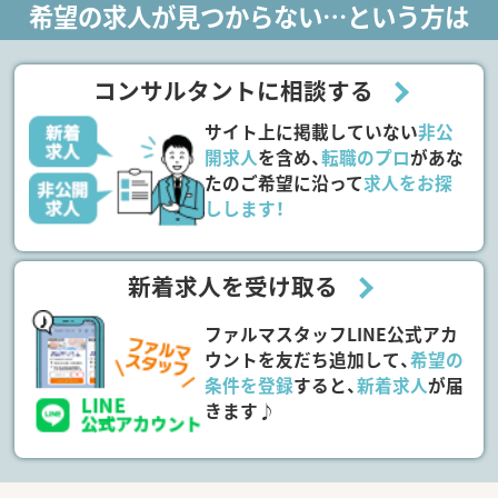
希望の求人が見つからない…という方は
コンサルタントに相談する
サイト上に掲載していない
非公
開求人
を含め、
転職のプロ
があな
たのご希望に沿って
求人をお探
しします！
新着求人を受け取る
ファルマスタッフLINE公式アカ
ウントを友だち追加して、
希望の
条件を登録
すると、
新着求人
が届
きます♪