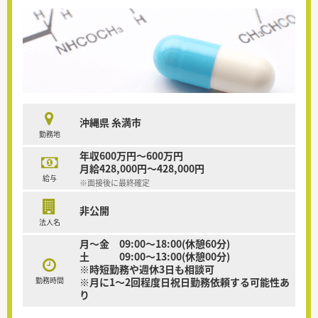
沖縄県 糸満市
勤務地
年収600万円～600万円
月給428,000円～428,000円
給与
※面接後に最終確定
非公開
法人名
月～金 09:00～18:00(休憩60分)
土 09:00～13:00(休憩00分)
※時短勤務や週休3日も相談可
勤務時間
※月に1～2回程度日祝日勤務依頼する可能性あ
り