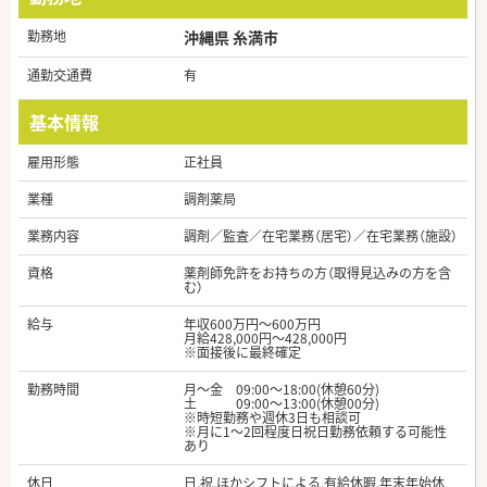
勤務地
沖縄県 糸満市
通勤交通費
有
基本情報
雇用形態
正社員
業種
調剤薬局
業務内容
調剤／監査／在宅業務（居宅）／在宅業務（施設）
資格
薬剤師免許をお持ちの方（取得見込みの方を含
む）
給与
年収600万円～600万円
月給428,000円～428,000円
※面接後に最終確定
勤務時間
月～金 09:00～18:00(休憩60分)
土 09:00～13:00(休憩00分)
※時短勤務や週休3日も相談可
※月に1～2回程度日祝日勤務依頼する可能性
あり
休日
日,祝,ほかシフトによる,有給休暇,年末年始休