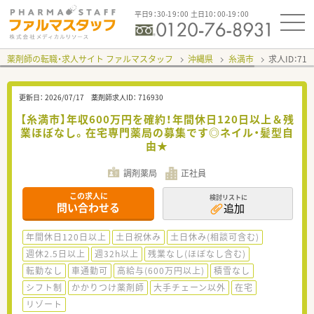
平日9：30-19：00 土日10：00-19：00
薬剤師の転職・求人サイト ファルマスタッフ
沖縄県
糸満市
求人ID：71
更新日：
2026/07/17
薬剤師求人ID：
716930
【糸満市】年収600万円を確約！年間休日120日以上＆残
業ほぼなし。在宅専門薬局の募集です◎ネイル・髪型自
由★
調剤薬局
正社員
この求人に
検討リストに
問い合わせる
追加
年間休日120日以上
土日祝休み
土日休み(相談可含む)
週休2.5日以上
週32h以上
残業なし(ほぼなし含む)
転勤なし
車通勤可
高給与(600万円以上)
積雪なし
シフト制
かかりつけ薬剤師
大手チェーン以外
在宅
リゾート