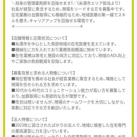
＼将来の管理薬剤師を目指せます！／（糸満市エリア担当より）
社長が経営に専念するため、現場をリードする方を募集中です。
在宅業務の加算取得にも積極的なため、地域医療の第一線でスキ
ルを磨き、キャリアアップを目指せる環境です。
＊------------------------------------------＊
【店舗情報と応需状況について】
■糸満市を中心とした南部地域の在宅医療を支えています。
■機械化に力を入れており業務負担軽減に努めています。
■在宅業務は居宅と施設の両方に対応しており、地域のADL向上
やご家族の負担軽減を目指します。
【募集背景と求める人物像について】
■現在管理を務める社長が経営業務に専念するため、増員として
現場を任せられる方を求めています。
■30代から40代のコミュニケーション能力が高い方を募集して
おり、加算取得にも意欲的な方が理想です。
■性別は問いませんが、現場のチームワークを大切にしながら、
柔軟に対応できる方を歓迎いたします。
【法人特徴について】
■2023年に設立されたばかりの法人で、地域に根差した在宅専門
の薬局運営に力を注いでいます。
■代表は穏やかでしっかりした女性薬剤師で、現場の風通しが非