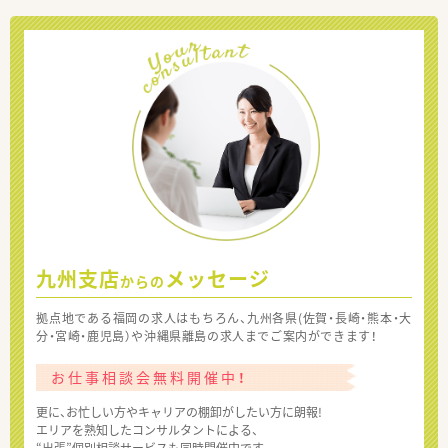
九州支店
メッセージ
からの
拠点地である福岡の求人はもちろん、九州各県(佐賀・長崎・熊本・大
分・宮崎・鹿児島）や沖縄県離島の求人までご案内ができます！
お仕事相談会無料開催中！
更に、お忙しい方やキャリアの棚卸がしたい方に朗報!
エリアを熟知したコンサルタントによる、
“出張”個別相談サービスも同時開催中です。