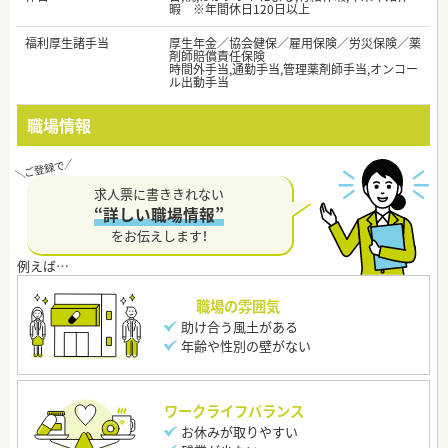
暇 ※年間休日120日以上
福利厚生諸手当
厚生年金／協会健保／雇用保険／労災保険／薬
剤師賠償責任保険
時間外手当,通勤手当,管理薬剤師手当,オンコー
ル出動手当
職場情報
求人票に書ききれない
“詳しい職場情報”
をお伝えします！
職場の雰囲気
助け合う風土がある
年齢や性別の壁がない
ワークライフバランス
お休みが取りやすい