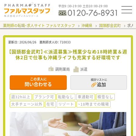
平日9：30-19：00 土日10：00-19：00
薬剤師の転職・求人サイト ファルマスタッフ
沖縄県
国頭郡金武町
求人I
更新日：
2026/06/26
薬剤師求人ID：
710033
【国頭郡金武町】≪派遣募集≫残業少なめ18時終業＆週
休2日で仕事も沖縄ライフも充実する好環境です
調剤薬局
派遣
この求人に
検討リストに
問い合わせる
追加
週32h以上
ブランク可
転勤なし
車通勤可
積雪なし
大手チェーン以外
在宅
リゾート
~18時までの職場