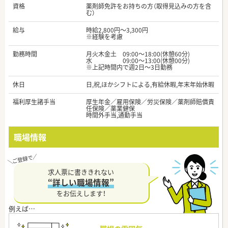
資格
薬剤師免許をお持ちの方（取得見込みの方を含
む）
給与
時給2,800円～3,300円
※経験を考慮
勤務時間
月火木金土 09:00～18:00(休憩60分)
水 09:00～13:00(休憩00分)
※上記時間内で週2日～3日勤務
休日
日,祝,ほかシフトによる,有給休暇,年末年始休暇
福利厚生諸手当
厚生年金／雇用保険／労災保険／薬剤師賠償責
任保険／薬業健保
時間外手当,通勤手当
職場情報
求人票に書ききれない
“詳しい職場情報”
をお伝えします！