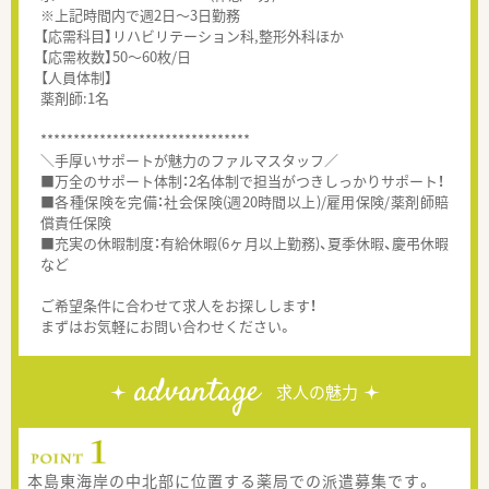
※上記時間内で週2日～3日勤務
【応需科目】リハビリテーション科,整形外科ほか
【応需枚数】50～60枚/日
【人員体制】
薬剤師:1名
********************************
＼手厚いサポートが魅力のファルマスタッフ／
■万全のサポート体制：2名体制で担当がつきしっかりサポート！
■各種保険を完備：社会保険(週20時間以上)/雇用保険/薬剤師賠
償責任保険
■充実の休暇制度：有給休暇(6ヶ月以上勤務)、夏季休暇、慶弔休暇
など
ご希望条件に合わせて求人をお探しします！
まずはお気軽にお問い合わせください。
advantage
求人の魅力
本島東海岸の中北部に位置する薬局での派遣募集です。