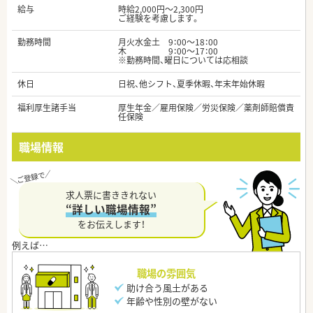
給与
時給2,000円～2,300円
ご経験を考慮します。
勤務時間
月火水金土 9：00～18：00
木 9：00～17：00
※勤務時間、曜日については応相談
休日
日祝、他シフト、夏季休暇、年末年始休暇
福利厚生諸手当
厚生年金／雇用保険／労災保険／薬剤師賠償責
任保険
職場情報
求人票に書ききれない
“詳しい職場情報”
をお伝えします！
職場の雰囲気
助け合う風土がある
年齢や性別の壁がない