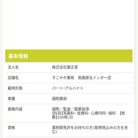
基本情報
法人名
株式会社薬正堂
店舗名
すこやか薬局 南風原北インター店
雇用形態
パート・アルバイト
業種
調剤薬局
業務内容
調剤／監査／服薬指導
【科目】耳鼻科・ 皮膚科・ 心療内科・ 歯科 【枚
数】160枚/日
資格
薬剤師免許をお持ちの方（取得見込みの方を含
む）