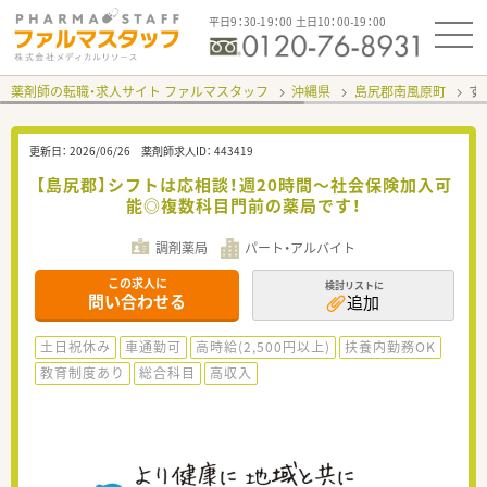
平日9：30-19：00 土日10：00-19：00
薬剤師の転職・求人サイト ファルマスタッフ
沖縄県
島尻郡南風原町
す
更新日：
2026/06/26
薬剤師求人ID：
443419
【島尻郡】シフトは応相談！週20時間～社会保険加入可
能◎複数科目門前の薬局です！
調剤薬局
パート・アルバイト
この求人に
検討リストに
問い合わせる
追加
土日祝休み
車通勤可
高時給(2,500円以上)
扶養内勤務OK
教育制度あり
総合科目
高収入