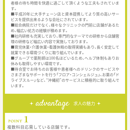
者様の待ち時間を快適に過ごして頂くような工夫もされていま
す。
■平成20年に大手チェーン店と資本提携してより質の高いサー
ビスを提供出来るような会社にされています。
■総合病院だけでなく、様々なクリニックの門前に店舗があるた
め、幅広い処方の経験が積めます。
■社内研修も充実しており、専門的なテーマでの研修から店舗管
理の研修など幅広い内容で実施しております。
■育児休業・介護休業・看護休暇の取得実績もあり、長く安定して
就業できる環境づくりに取り組んでいます。
■グループで薬剤師は100名ほどいるため、ヘルプ体制もありお
休みも取得しやすい環境です。
■待合室でお待ちのお客様や患者様へのドリンクのサービスや
さまざまなサポートを行う「フロア・コンシェルジュ」、お薬の「ド
ライブスルー」など、“沖縄初”のサービスに積極的に取り組んで
います。
advantage
求人の魅力
複数科目応需している店舗です。