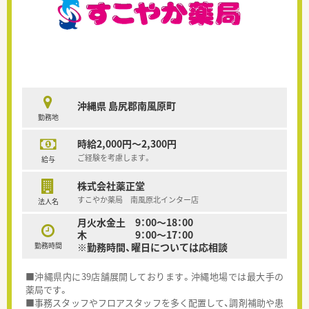
沖縄県 島尻郡南風原町
勤務地
時給2,000円～2,300円
ご経験を考慮します。
給与
株式会社薬正堂
すこやか薬局 南風原北インター店
法人名
月火水金土 9：00～18：00
木 9：00～17：00
勤務時間
※勤務時間、曜日については応相談
■沖縄県内に39店舗展開しております。沖縄地場では最大手の
薬局です。
■事務スタッフやフロアスタッフを多く配置して、調剤補助や患