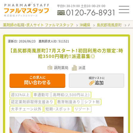
平日9：30-19：00 土日10：00-19：00
薬剤師の転職・求人サイト ファルマスタッフ
沖縄県
島尻郡南風原町
ハ
更新日：
2026/06/23
薬剤師求人ID：
511521
【島尻郡南風原町】7月スタート！初回利用の方限定：時
給3500円確約！派遣募集◎
調剤薬局
派遣
この求人に
検討リストに
問い合わせる
追加
週32h以上
車通勤可
高時給(2,500円以上)
認定薬剤師取得支援あり
教育制度あり
シフト制
大手チェーン以外
短期・スポット
リゾート