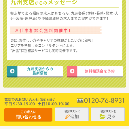
九州支店
メッセージ
からの
拠点地である福岡の求人はもちろん、九州各県(佐賀・長崎・熊本・大
分・宮崎・鹿児島）や沖縄県離島の求人までご案内ができます！
お仕事相談会無料開催中！
更に、お忙しい方やキャリアの棚卸がしたい方に朗報!
エリアを熟知したコンサルタントによる、
“出張”個別相談サービスも同時開催中です。
九州支店からの
無料相談会を予約
最新情報
この求人に
検討リストに
検討リストを
追加
見る
問い合わせる