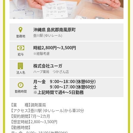
沖縄県 島尻郡南風原町
壺川駅 (ゆいレール)
勤務地
時給2,800円～3,500円
※経験考慮
給与
株式会社ユーガ
ハープ薬局 つかざん店
法人名
月～金 9：00～18：00（休憩60分）
土 9：00～17：00（休憩60分）
勤務時間
※上記時間で週4～5日勤務
【業 種】調剤薬局
【アクセス】壺川駅 (ゆいレール)から車10分
【契約期間】7月～2カ月
【想定時給】2,800～3,500円
【勤務時間】
月～金 9：00～18：00（休憩60分）