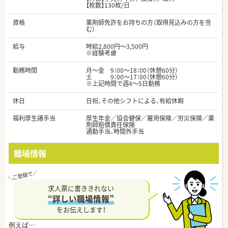
【枚数】130枚/日
資格
薬剤師免許をお持ちの方（取得見込みの方を含
む）
給与
時給2,800円～3,500円
※経験考慮
勤務時間
月～金 9：00～18：00（休憩60分）
土 9：00～17：00（休憩60分）
※上記時間で週4～5日勤務
休日
日祝、その他シフトによる、有給休暇
福利厚生諸手当
厚生年金／協会健保／雇用保険／労災保険／薬
剤師賠償責任保険
通勤手当、時間外手当
職場情報
求人票に書ききれない
“詳しい職場情報”
をお伝えします！