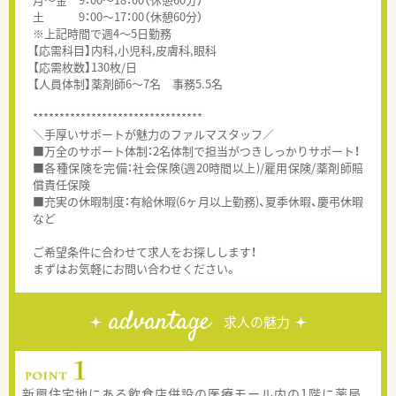
土 9：00～17：00（休憩60分）
※上記時間で週4～5日勤務
【応需科目】内科,小児科,皮膚科,眼科
【応需枚数】130枚/日
【人員体制】薬剤師6～7名 事務5.5名
********************************
＼手厚いサポートが魅力のファルマスタッフ／
■万全のサポート体制：2名体制で担当がつきしっかりサポート！
■各種保険を完備：社会保険(週20時間以上)/雇用保険/薬剤師賠
償責任保険
■充実の休暇制度：有給休暇(6ヶ月以上勤務)、夏季休暇、慶弔休暇
など
ご希望条件に合わせて求人をお探しします！
まずはお気軽にお問い合わせください。
advantage
求人の魅力
新興住宅地にある飲食店併設の医療モール内の1階に薬局