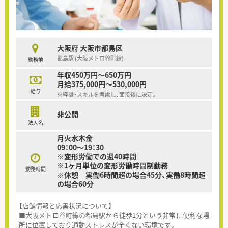
大阪府 大阪市都島区
都島駅 (大阪メトロ谷町線)
勤務地
年収450万円～650万円
月給375,000円～530,000円
給与
※経験・スキルを考慮し、面接後に決定。
非公開
法人名
月火水木金
09：00～19：30
※変形労働での週40時間
※1ヶ月単位の変形労働時間制勤務
勤務時間
※休憩 実働6時間超の場合45分、実働8時間超
の場合60分
【店舗情報と応需状況について】
■大阪メトロ谷町線の都島駅から徒歩1分という非常に便利な場
所に位置しており通勤ストレスが全くない環境です。