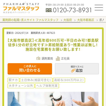
平日9：30-19：00 土日10：00-19：00
薬剤師の転職・求人サイト ファルマスタッフ
大阪府
大阪市都島区
求人I
更新日：
2026/07/14
薬剤師求人ID：
487623
【大阪市都島区】≪高年収600万可・平日のみ可！都島駅
徒歩1分の好立地です≫昇給制度あり・残業ほぼ無し！
施設在宅業務をお願い致します！
調剤薬局
正社員
この求人に
検討リストに
問い合わせる
追加
駅チカ
土日休み(相談可含む)
高給与(600万円以上)
大手チェーン以外
ヘルプ体制充実