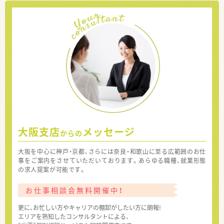
大阪支店
メッセージ
からの
大阪を中心に神戸・京都、さらには奈良・和歌山に至る広範囲のお仕
事をご案内をさせていただいております。あらゆる職種、就業形態
の求人提案が可能です。
お仕事相談会無料開催中！
更に、お忙しい方やキャリアの棚卸がしたい方に朗報!
エリアを熟知したコンサルタントによる、