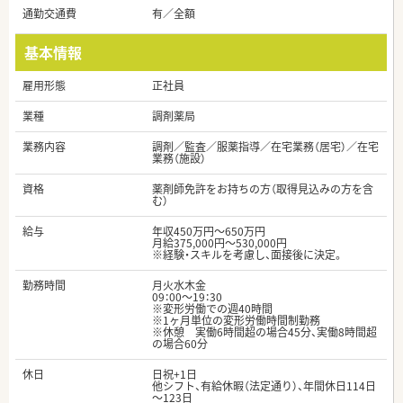
通勤交通費
有／全額
基本情報
雇用形態
正社員
業種
調剤薬局
業務内容
調剤／監査／服薬指導／在宅業務（居宅）／在宅
業務（施設）
資格
薬剤師免許をお持ちの方（取得見込みの方を含
む）
給与
年収450万円～650万円
月給375,000円～530,000円
※経験・スキルを考慮し、面接後に決定。
勤務時間
月火水木金
09：00～19：30
※変形労働での週40時間
※1ヶ月単位の変形労働時間制勤務
※休憩 実働6時間超の場合45分、実働8時間超
の場合60分
休日
日祝+1日
他シフト、有給休暇（法定通り）、年間休日114日
～123日