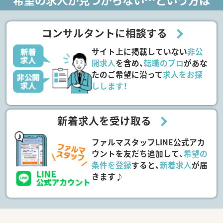
コンサルタントに相談する
サイト上に掲載していない
非公
開求人
を含め、
転職のプロ
があな
たのご希望に沿って
求人をお探
しします！
新着求人を受け取る
ファルマスタッフLINE公式アカ
ウントを友だち追加して、
希望の
条件を登録
すると、
新着求人
が届
きます♪