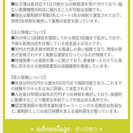
■処方箋は面対応で1日10枚から20枚程度を受け付けており、幅
広い医療機関の科目に触れることが可能な店舗です。
■現在は薬剤師が常勤2名とパート1名の体制で運営されており、
常時2名体制を維持して業務の安定を図っています。
【法人特徴について】
■2019年に1店舗目を開設してから現在3店舗まで拡大しており、
今後も新規出店を計画している成長途上の法人です。
■30代の代表夫婦が経営する風通しの良い組織であり、現場の意
見が反映されやすく柔軟な運営を行っているのが特徴です。
■地域医療への貢献を第一に掲げており、患者様一人ひとりと真
摯に向き合える地域密着型の店舗展開を推進しています。
【求人情報について】
■年収は450万円から最大650万円まで相談可能であり、これまで
の経験やスキルを正当に評価して決定されます。
■入社後10年間は毎年20万円ずつの昇給を検討しており、長期的
に勤務することで確実な年収アップが見込める条件です。
■認定薬剤師の取得支援制度やe-ラーニングの全額会社負担な
ど、薬剤師としての自己研鑽を支える福利厚生が整っています。
advantage
求人の魅力