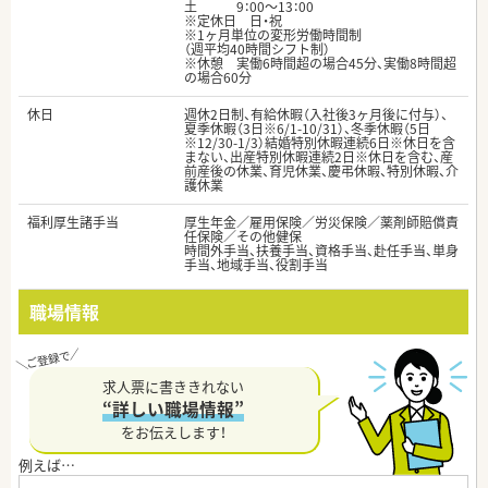
土 9：00～13：00
※定休日 日・祝
※1ヶ月単位の変形労働時間制
（週平均40時間シフト制）
※休憩 実働6時間超の場合45分、実働8時間超
の場合60分
休日
週休2日制、有給休暇（入社後3ヶ月後に付与）、
夏季休暇（3日※6/1-10/31）、冬季休暇（5日
※12/30-1/3）結婚特別休暇連続6日※休日を含
まない、出産特別休暇連続2日※休日を含む、産
前産後の休業、育児休業、慶弔休暇、特別休暇、介
護休業
福利厚生諸手当
厚生年金／雇用保険／労災保険／薬剤師賠償責
任保険／その他健保
時間外手当、扶養手当、資格手当、赴任手当、単身
手当、地域手当、役割手当
職場情報
求人票に書ききれない
“詳しい職場情報”
をお伝えします！