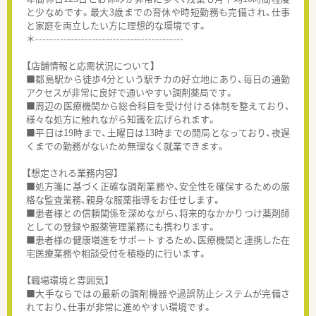
と少なめです。最大3歳までの育休や時短勤務も完備され、仕事
と家庭を両立したい方に理想的な環境です。
＊------------------------------------------
【店舗情報と応需状況について】
■都島駅から徒歩4分という駅チカの好立地にあり、毎日の通勤
アクセスが非常に良好で通いやすい調剤薬局です。
■周辺の医療機関から総合科目を受け付ける体制を整えており、
様々な処方に触れながら知識を広げられます。
■平日は19時まで、土曜日は13時までの開局となっており、夜遅
くまでの勤務がないため無理なく就業できます。
【想定される業務内容】
■処方箋に基づく正確な調剤業務や、安全性を確保するための厳
格な監査業務、親身な服薬指導をお任せします。
■患者様との信頼関係を深めながら、将来的なかかりつけ薬剤師
としての登録や服薬管理業務にも携わります。
■患者様の健康増進をサポートするため、医療機関と連携した在
宅医療業務や相談受付を積極的に行います。
【職場環境と雰囲気】
■大手ならではの最新の調剤機器や過誤防止システムが完備さ
れており、仕事が非常に進めやすい環境です。