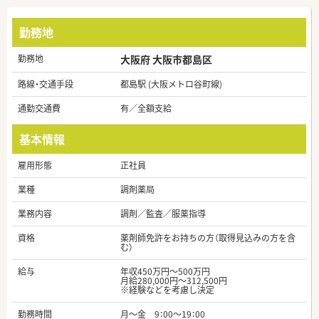
勤務地
勤務地
大阪府 大阪市都島区
路線・交通手段
都島駅 (大阪メトロ谷町線)
通勤交通費
有／全額支給
基本情報
雇用形態
正社員
業種
調剤薬局
業務内容
調剤／監査／服薬指導
資格
薬剤師免許をお持ちの方（取得見込みの方を含
む）
給与
年収450万円～500万円
月給280,000円～312,500円
※経験などを考慮し決定
勤務時間
月～金 9：00～19：00