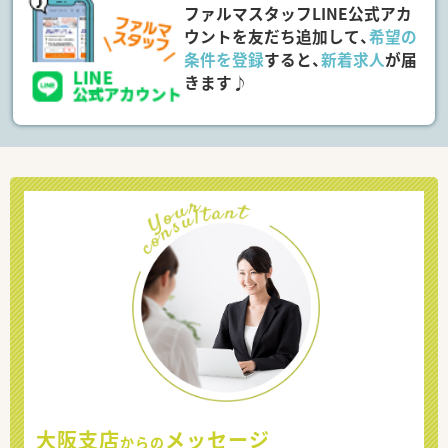
ファルマスタッフLINE公式アカ
ウントを友だち追加して、
希望の
条件を登録
すると、
新着求人
が届
きます♪
大阪支店
メッセージ
からの