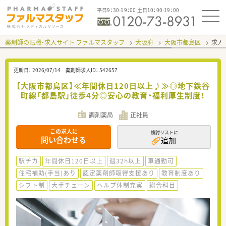
平日9：30-19：00 土日10：00-19：00
薬剤師の転職・求人サイト ファルマスタッフ
大阪府
大阪市都島区
求人I
更新日：
2026/07/14
薬剤師求人ID：
542657
【大阪市都島区】≪年間休日120日以上♪≫◎地下鉄谷
町線「都島駅」徒歩4分◎安心の教育・福利厚生制度！
調剤薬局
正社員
この求人に
検討リストに
問い合わせる
追加
駅チカ
年間休日120日以上
週32h以上
車通勤可
住宅補助(手当)あり
認定薬剤師取得支援あり
教育制度あり
シフト制
大手チェーン
ヘルプ体制充実
総合科目