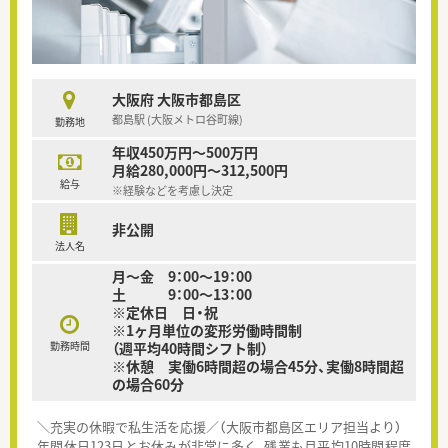
大阪府 大阪市都島区
都島駅 (大阪メトロ谷町線)
勤務地
年収450万円～500万円
月給280,000円～312,500円
給与
※経験などを考慮し決定
非公開
法人名
月～金 9：00～19：00
土 9：00～13：00
※定休日 日・祝
※1ヶ月単位の変形労働時間制
勤務時間
（週平均40時間シフト制）
※休憩 実働6時間超の場合45分、実働8時間超
の場合60分
＼充実の休暇で私生活を応援／（大阪市都島区エリア担当より）
年間休日123日とお休みが非常に多く、残業も月平均10時間程度