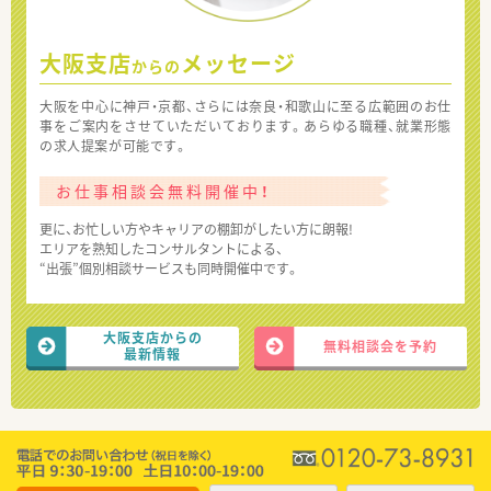
大阪支店
メッセージ
からの
大阪を中心に神戸・京都、さらには奈良・和歌山に至る広範囲のお仕
事をご案内をさせていただいております。あらゆる職種、就業形態
の求人提案が可能です。
お仕事相談会無料開催中！
更に、お忙しい方やキャリアの棚卸がしたい方に朗報!
エリアを熟知したコンサルタントによる、
“出張”個別相談サービスも同時開催中です。
大阪支店からの
無料相談会を予約
最新情報