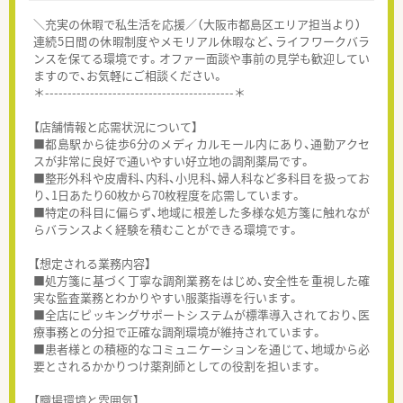
＼充実の休暇で私生活を応援／（大阪市都島区エリア担当より）
連続5日間の休暇制度やメモリアル休暇など、ライフワークバラ
ンスを保てる環境です。オファー面談や事前の見学も歓迎してい
ますので、お気軽にご相談ください。
＊------------------------------------------＊
【店舗情報と応需状況について】
■都島駅から徒歩6分のメディカルモール内にあり、通勤アクセ
スが非常に良好で通いやすい好立地の調剤薬局です。
■整形外科や皮膚科、内科、小児科、婦人科など多科目を扱ってお
り、1日あたり60枚から70枚程度を応需しています。
■特定の科目に偏らず、地域に根差した多様な処方箋に触れなが
らバランスよく経験を積むことができる環境です。
【想定される業務内容】
■処方箋に基づく丁寧な調剤業務をはじめ、安全性を重視した確
実な監査業務とわかりやすい服薬指導を行います。
■全店にピッキングサポートシステムが標準導入されており、医
療事務との分担で正確な調剤環境が維持されています。
■患者様との積極的なコミュニケーションを通じて、地域から必
要とされるかかりつけ薬剤師としての役割を担います。
【職場環境と雰囲気】