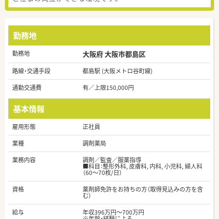
勤務地
勤務地
大阪府 大阪市都島区
路線・交通手段
都島駅 (大阪メトロ谷町線)
通勤交通費
有／上限150,000円
基本情報
雇用形態
正社員
業種
調剤薬局
業務内容
調剤／監査／服薬指導
■科目：整形外科, 皮膚科, 内科, 小児科, 婦人科
（60～70枚/日）
資格
薬剤師免許をお持ちの方（取得見込みの方を含
む）
給与
年収396万円～700万円
※年齢・経験による