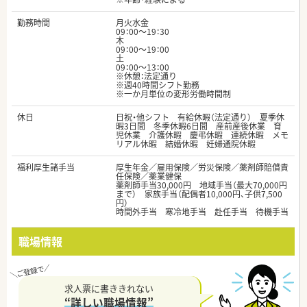
勤務時間
月火水金
09：00～19：30
木
09：00～19：00
土
09：00～13：00
※休憩：法定通り
※週40時間シフト勤務
※一か月単位の変形労働時間制
休日
日祝・他シフト 有給休暇（法定通り） 夏季休
暇3日間 冬季休暇6日間 産前産後休業 育
児休業 介護休暇 慶弔休暇 連続休暇 メモ
リアル休暇 結婚休暇 妊婦通院休暇
福利厚生諸手当
厚生年金／雇用保険／労災保険／薬剤師賠償責
任保険／薬業健保
薬剤師手当30,000円 地域手当（最大70,000円
まで） 家族手当（配偶者10,000円、子供7,500
円）
時間外手当 寒冷地手当 赴任手当 待機手当
職場情報
求人票に書ききれない
“詳しい職場情報”