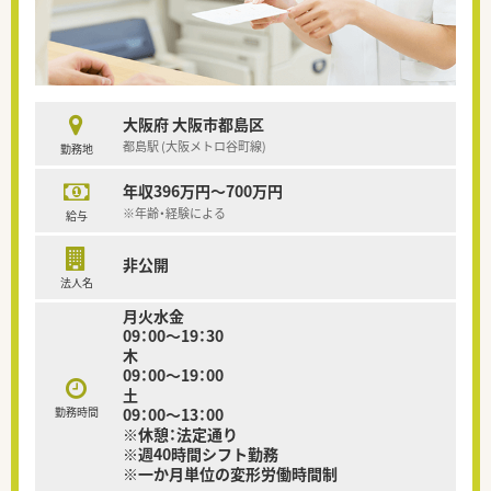
大阪府 大阪市都島区
都島駅 (大阪メトロ谷町線)
勤務地
年収396万円～700万円
※年齢・経験による
給与
非公開
法人名
月火水金
09：00～19：30
木
09：00～19：00
土
勤務時間
09：00～13：00
※休憩：法定通り
※週40時間シフト勤務
※一か月単位の変形労働時間制