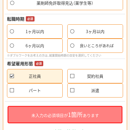
薬剤師免許取得見込（薬学生等）
転職時期
必須
1ヶ月以内
3ヶ月以内
6ヶ月以内
良いところがあれば
※ダブルワークをお考えの方は、就業開始時期の目安を選択してください
希望雇用形態
必須
正社員
契約社員
パート
派遣
1箇所
未入力の必須項目が
あります