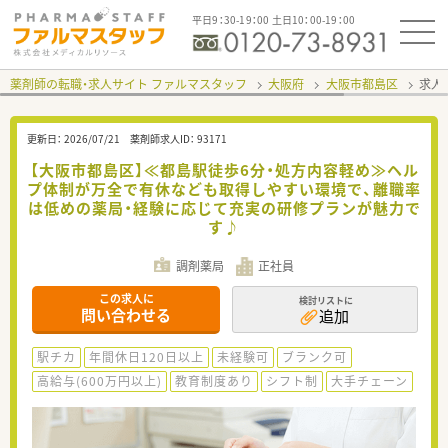
平日9：30-19：00 土日10：00-19：00
薬剤師の転職・求人サイト ファルマスタッフ
大阪府
大阪市都島区
求人I
更新日：
2026/07/21
薬剤師求人ID：
93171
【大阪市都島区】≪都島駅徒歩6分・処方内容軽め≫ヘル
プ体制が万全で有休なども取得しやすい環境で、離職率
は低めの薬局・経験に応じて充実の研修プランが魅力で
す♪
調剤薬局
正社員
この求人に
検討リストに
問い合わせる
追加
駅チカ
年間休日120日以上
未経験可
ブランク可
高給与(600万円以上)
教育制度あり
シフト制
大手チェーン