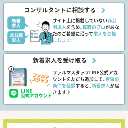
コンサルタントに相談する
サイト上に掲載していない
非公
開求人
を含め、
転職のプロ
があな
たのご希望に沿って
求人をお探
しします！
新着求人を受け取る
ファルマスタッフLINE公式アカ
ウントを友だち追加して、
希望の
条件を登録
すると、
新着求人
が届
きます♪