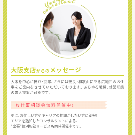
大阪支店
メッセージ
からの
大阪を中心に神戸・京都、さらには奈良・和歌山に至る広範囲のお仕
事をご案内をさせていただいております。あらゆる職種、就業形態
の求人提案が可能です。
お仕事相談会無料開催中！
更に、お忙しい方やキャリアの棚卸がしたい方に朗報!
エリアを熟知したコンサルタントによる、
“出張”個別相談サービスも同時開催中です。