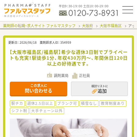
平日9：30-19：00 土日10：00-19：00
薬剤師の転職・求人サイト ファルマスタッフ
大阪府
大阪市福島区
アッ
更新日：
2026/06/18
薬剤師求人ID：
354959
【大阪市福島区/福島駅】希少な週休3日制でプライベー
トも充実！駅徒歩1分、年収430万円～、年間休日120日
以上の好待遇です。
調剤薬局
正社員
この求人に
検討リストに
問い合わせる
追加
駅チカ
週休2.5日以上
ブランク可
積雪なし
教育制度あり
シフト制
大手チェーン以外