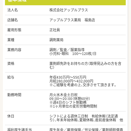
法人名
株式会社アップルプラス
店舗名
アップルプラス薬局 福島店
雇用形態
正社員
業種
調剤薬局
業務内容
調剤／監査／服薬指導
小児科・眼科 100～120枚/日
資格
薬剤師免許をお持ちの方（取得見込みの方を含
む）
給与
年収430万円～550万円
月給280,000円～432,000円
※ご経験を考慮の上、交渉させて頂きます。
勤務時間
月火水木金土日祝
09：00～20：00（休憩60分）
※週4日のシフト制勤務
※1ヶ月単位の変形労働時間制
休日
シフトによる週休三日制 有給休暇（法定通
り）、年末年始休暇、夏期休暇、産前産後休暇 他
福利厚生諸手当
厚生年金／雇用保険／労災保険／薬剤師賠償責