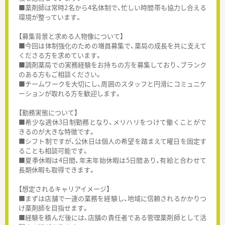
■薬剤師は常時2名から4名体制で、忙しい時間帯も協力し合える
環境が整っています。
【募集背景と求める人物像について】
■今回は体制強化のための増員募集で、薬局の成長を共に支えて
くださる方を求めています。
■調剤薬局での実務経験をお持ちの方を募集しており、ブランク
のある方もご相談ください。
■チームワークを大切にし、周囲のスタッフと円滑にコミュニケ
ーションが取れる方を歓迎します。
【勤務実態について】
■希少な週休3日制勤務となり、メリハリをつけて働くことがで
きるのが大きな特徴です。
■シフト制ですが、公休日は個人の希望を踏まえて曜日を固定す
ることも相談可能です。
■夏季休暇は4日間、年末年始休暇は5日間あり、有給と合わせて
長期休暇も取得できます。
【想定されるキャリアイメージ】
■まずは店舗で一連の業務を経験し、地域に信頼されるかかりつ
け薬剤師を目指せます。
■経験を積んだ後には、店舗の責任者である管理薬剤師として活