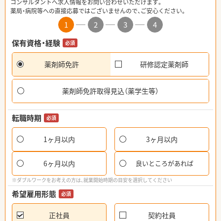
コンサルタントへ求人情報をお問い合わせいただけます。
薬局・病院等への直接応募ではございませんので、ご安心ください。
1
2
3
4
保有資格・経験
必須
薬剤師免許
研修認定薬剤師
薬剤師免許取得見込（薬学生等）
転職時期
必須
1ヶ月以内
3ヶ月以内
6ヶ月以内
良いところがあれば
※ダブルワークをお考えの方は、就業開始時期の目安を選択してください
希望雇用形態
必須
正社員
契約社員