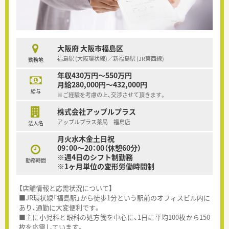
大阪府 大阪市福島区
福島駅 (大阪環状線)／新福島駅 (JR東西線)
勤務地
年収430万円～550万円
月給280,000円～432,000円
給与
※ご経験を考慮の上、交渉させて頂きます。
株式会社アップルプラス
アップルプラス薬局 福島店
法人名
月火水木金土日祝
09：00～20：00（休憩60分）
※週4日のシフト制勤務
勤務時間
※1ヶ月単位の変形労働時間制
【店舗情報と応需状況について】
■JR環状線「福島駅」から徒歩1分という駅前のオフィスビル内に
あり、通勤に大変便利です。
■主に小児科と眼科の処方箋を中心に、1日に平均100枚から150
枚を応需しています。