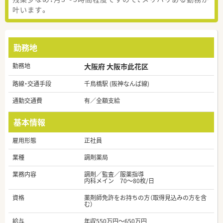
叶います。
勤務地
勤務地
大阪府 大阪市此花区
路線・交通手段
千鳥橋駅 (阪神なんば線)
通勤交通費
有／全額支給
基本情報
雇用形態
正社員
業種
調剤薬局
業務内容
調剤／監査／服薬指導
内科メイン 70～80枚/日
資格
薬剤師免許をお持ちの方（取得見込みの方を含
む）
給与
年収550万円～650万円