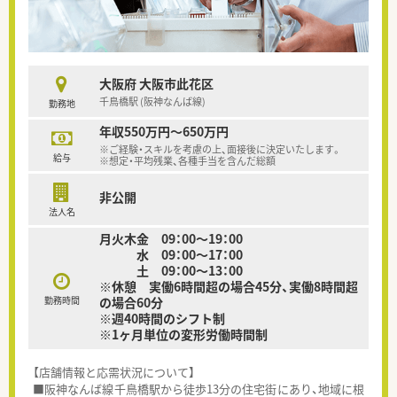
大阪府 大阪市此花区
千鳥橋駅 (阪神なんば線)
勤務地
年収550万円～650万円
※ご経験・スキルを考慮の上、面接後に決定いたします。
給与
※想定・平均残業、各種手当を含んだ総額
非公開
法人名
月火木金 09：00～19：00
水 09：00～17：00
土 09：00～13：00
※休憩 実働6時間超の場合45分、実働8時間超
勤務時間
の場合60分
※週40時間のシフト制
※1ヶ月単位の変形労働時間制
【店舗情報と応需状況について】
■阪神なんば線千鳥橋駅から徒歩13分の住宅街にあり、地域に根