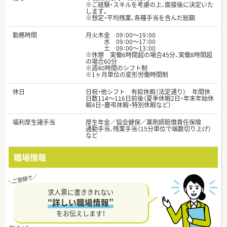
※ご経験・スキルを考慮の上、面接後に決定いた
します。
※想定・平均残業、各種手当を含んだ総額
勤務時間
月火木金 09：00～19：00
水 09：00～17：00
土 09：00～13：00
※休憩 実働6時間超の場合45分、実働8時間超
の場合60分
※週40時間のシフト制
※1ヶ月単位の変形労働時間制
休日
日祝・他シフト 有給休暇（法定通り） 年間休
日数114～116日前後（夏季休暇2日・年末年始休
暇4日・慶弔休暇・特別休暇など）
福利厚生諸手当
厚生年金／協会健保／薬剤師賠償責任保険
通勤手当、残業手当（15分単位で端数切り上げ）
など
職場情報
求人票に書ききれない
“詳しい職場情報”
をお伝えします！