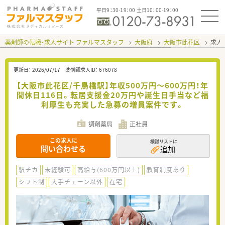
平日9：30-19：00 土日10：00-19：00
薬剤師の転職・求人サイト ファルマスタッフ
大阪府
大阪市此花区
求人I
更新日：
2026/07/17
薬剤師求人ID：
676078
【大阪市此花区/千鳥橋駅】年収500万円～600万円！年
間休日116日。転居支援金20万円や誕生日手当など福
利厚生も充実した急募の増員案件です。
調剤薬局
正社員
この求人に
検討リストに
問い合わせる
追加
駅チカ
未経験可
高給与(600万円以上)
教育制度あり
シフト制
大手チェーン以外
在宅