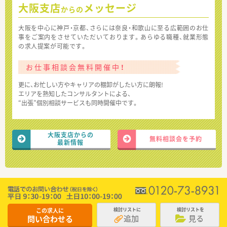
大阪支店
メッセージ
からの
大阪を中心に神戸・京都、さらには奈良・和歌山に至る広範囲のお仕
事をご案内をさせていただいております。あらゆる職種、就業形態
の求人提案が可能です。
お仕事相談会無料開催中！
更に、お忙しい方やキャリアの棚卸がしたい方に朗報!
エリアを熟知したコンサルタントによる、
“出張”個別相談サービスも同時開催中です。
大阪支店からの
無料相談会を予約
最新情報
この求人に
検討リストに
検討リストを
追加
見る
問い合わせる