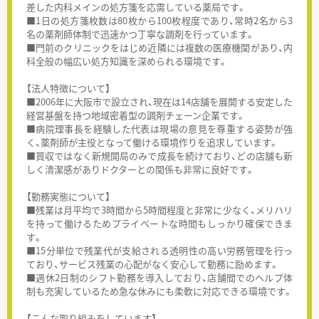
差した内科メインの処方箋を応需している薬局です。
■1日の処方箋枚数は80枚から100枚程度であり、常時2名から3
名の薬剤師体制で迅速かつ丁寧な調剤を行っています。
■門前のクリニックをはじめ近隣には複数の医療機関があり、内
科全般の幅広い処方知識を深められる環境です。
【法人特徴について】
■2006年に大阪市で設立され、現在は14店舗を展開する安定した
経営基盤を持つ地域密着型の調剤チェーン企業です。
■病院理事長を経験した代表は現場の意見を尊重する姿勢が強
く、薬剤師が主役となって働ける環境作りを追求しています。
■買収ではなく新規開局のみで成長を続けており、どの店舗も新
しく清潔感がありドクターとの関係も非常に良好です。
【勤務実態について】
■残業は月平均で3時間から5時間程度と非常に少なく、メリハリ
を持って働けるためプライベートな時間もしっかり確保できま
す。
■15分単位で残業代が支給される透明性の高い労務管理を行っ
ており、サービス残業の心配がなく安心して勤務に励めます。
■週休2日制のシフト勤務を導入しており、店舗間でのヘルプ体
制も充実しているため急な休みにも柔軟に対応できる環境です。
【こんな取り組みをしています】