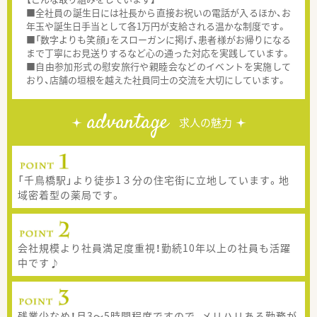
■全社員の誕生日には社長から直接お祝いの電話が入るほか、お
年玉や誕生日手当として各1万円が支給される温かな制度です。
■「数字よりも笑顔」をスローガンに掲げ、患者様がお帰りになる
まで丁寧にお見送りするなど心の通った対応を実践しています。
■自由参加形式の慰安旅行や親睦会などのイベントを実施して
おり、店舗の垣根を越えた社員同士の交流を大切にしています。
advantage
求人の魅力
「千鳥橋駅」より徒歩1３分の住宅街に立地しています。地
域密着型の薬局です。
会社規模より社員満足度重視！勤続10年以上の社員も活躍
中です♪
残業少なめ！月3～5時間程度ですので、メリハリある勤務が