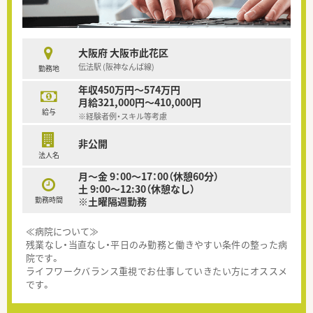
大阪府 大阪市此花区
伝法駅 (阪神なんば線)
勤務地
年収450万円～574万円
月給321,000円～410,000円
給与
※経験者例・スキル等考慮
非公開
法人名
月～金 9：00～17：00（休憩60分）
土 9:00～12:30（休憩なし）
勤務時間
※土曜隔週勤務
≪病院について≫
残業なし・当直なし・平日のみ勤務と働きやすい条件の整った病
院です。
ライフワークバランス重視でお仕事していきたい方にオススメ
です。