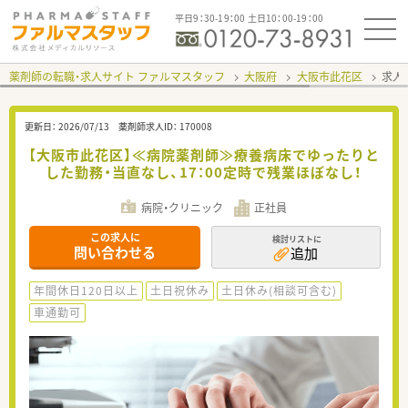
平日9：30-19：00 土日10：00-19：00
薬剤師の転職・求人サイト ファルマスタッフ
大阪府
大阪市此花区
求人I
更新日：
2026/07/13
薬剤師求人ID：
170008
【大阪市此花区】≪病院薬剤師≫療養病床でゆったりと
した勤務・当直なし、17：00定時で残業ほぼなし！
病院・クリニック
正社員
この求人に
検討リストに
問い合わせる
追加
年間休日120日以上
土日祝休み
土日休み(相談可含む)
車通勤可