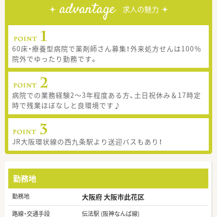
advantage
求人の魅力
60床・療養型病院で薬剤師さん募集！外来処方せんは100％
院外でゆったり勤務です。
病院での業務経験2～3年程度ある方、土日祝休み＆17時定
時で残業ほぼなしと良環境です♪
JR大阪環状線の西九条駅より送迎バスもあり！
勤務地
勤務地
大阪府 大阪市此花区
路線・交通手段
伝法駅 (阪神なんば線)