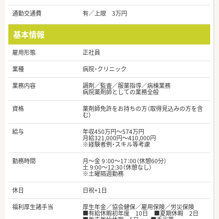
通勤交通費
有／上限 3万円
基本情報
雇用形態
正社員
業種
病院・クリニック
業務内容
調剤／監査／服薬指導／病棟業務
病院薬剤師としての業務全般
資格
薬剤師免許をお持ちの方（取得見込みの方を含
む）
給与
年収450万円～574万円
月給321,000円～410,000円
※経験者例・スキル等考慮
勤務時間
月～金 9：00～17：00（休憩60分）
土 9:00～12:30（休憩なし）
※土曜隔週勤務
休日
日祝+1日
福利厚生諸手当
厚生年金／協会健保／雇用保険／労災保険
■有給休暇初年度 10日 ■夏期休暇 2日