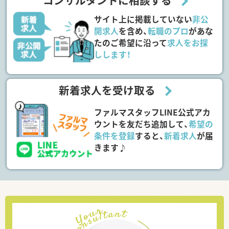
コンサルタントに相談する
サイト上に掲載していない
非公
開求人
を含め、
転職のプロ
があな
たのご希望に沿って
求人をお探
しします！
新着求人を受け取る
ファルマスタッフLINE公式アカ
ウントを友だち追加して、
希望の
条件を登録
すると、
新着求人
が届
きます♪