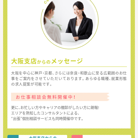
大阪支店
メッセージ
からの
大阪を中心に神戸・京都、さらには奈良・和歌山に至る広範囲のお仕
事をご案内をさせていただいております。あらゆる職種、就業形態
の求人提案が可能です。
お仕事相談会無料開催中！
更に、お忙しい方やキャリアの棚卸がしたい方に朗報!
エリアを熟知したコンサルタントによる、
“出張”個別相談サービスも同時開催中です。
大阪支店からの