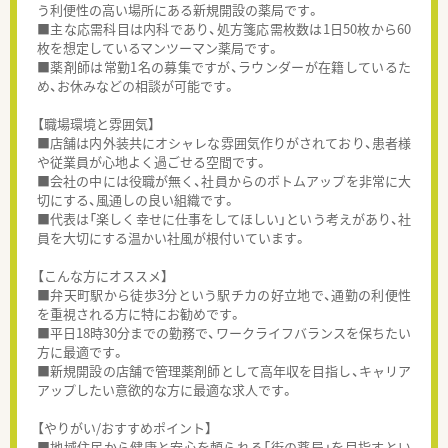
う利便性の高い場所にある新規開設の薬局です。
■主な応需科目は内科であり、処方箋応需枚数は1日50枚から60
枚を想定しているマンツーマン薬局です。
■薬剤師は常勤1名の募集ですが、ラウンダーが在籍しているた
め、お休みなどの相談が可能です。
【職場環境と雰囲気】
■店舗は内外装共にオシャレな雰囲気作りがされており、患者様
や従業員が心地よく過ごせる空間です。
■会社の中には役職が無く、社員からのボトムアップを非常に大
切にする、風通しの良い組織です。
■代表は「楽しく幸せに仕事をしてほしい」という考えがあり、社
員を大切にする温かい社風が根付いています。
【こんな方にオススメ】
■弁天町駅から徒歩3分という駅チカの好立地で、通勤の利便性
を重視される方に特にお勧めです。
■平日18時30分までの勤務で、ワークライフバランスを保ちたい
方に最適です。
■新規開設の店舗で管理薬剤師として高年収を目指し、キャリア
アップしたい意欲的な方に最適な求人です。
【やりがい/おすすめポイント】
■地域住民から健康と安心を頼られる「街の薬局」を目指すとい