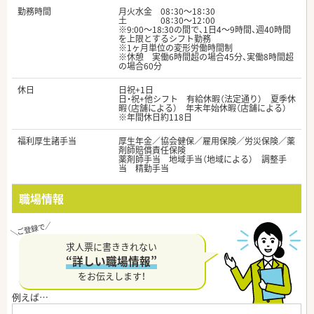
勤務時間
月火水金 08：30～18：30
土 08：30～12：00
※9:00～18:30の間で、1日4～9時間、週40時間
を上限とするシフト勤務
※1ヶ月単位の変形労働時間制
※休憩 実働6時間超の場合45分、実働8時間超
の場合60分
休日
日祝+1日
日・祝+他シフト 有給休暇（法定通り） 夏季休
暇（店舗による） 年末年始休暇（店舗による）
※年間休日約118日
福利厚生諸手当
厚生年金／協会健保／雇用保険／労災保険／薬
剤師賠償責任保険
薬剤師手当 地域手当（地域による） 調整手
当 精勤手当
職場情報
求人票に書ききれない
“詳しい職場情報”
をお伝えします！