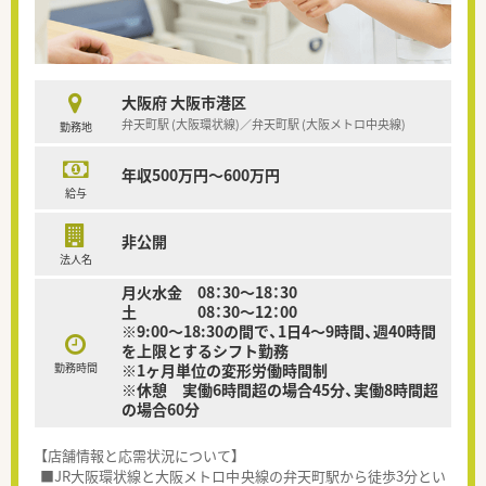
大阪府 大阪市港区
弁天町駅 (大阪環状線)／弁天町駅 (大阪メトロ中央線)
勤務地
年収500万円～600万円
給与
非公開
法人名
月火水金 08：30～18：30
土 08：30～12：00
※9:00～18:30の間で、1日4～9時間、週40時間
を上限とするシフト勤務
勤務時間
※1ヶ月単位の変形労働時間制
※休憩 実働6時間超の場合45分、実働8時間超
の場合60分
【店舗情報と応需状況について】
■JR大阪環状線と大阪メトロ中央線の弁天町駅から徒歩3分とい