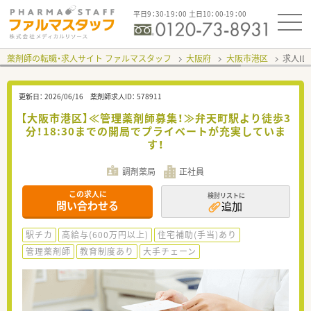
平日9：30-19：00 土日10：00-19：00
薬剤師の転職・求人サイト ファルマスタッフ
大阪府
大阪市港区
求人ID
更新日：
2026/06/16
薬剤師求人ID：
578911
【大阪市港区】≪管理薬剤師募集！≫弁天町駅より徒歩3
分！18:30までの開局でプライベートが充実していま
す！
調剤薬局
正社員
この求人に
検討リストに
問い合わせる
追加
駅チカ
高給与(600万円以上)
住宅補助(手当)あり
管理薬剤師
教育制度あり
大手チェーン