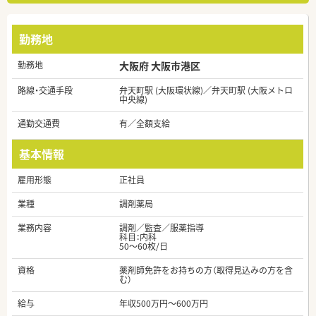
勤務地
勤務地
大阪府 大阪市港区
路線・交通手段
弁天町駅 (大阪環状線)／弁天町駅 (大阪メトロ
中央線)
通勤交通費
有／全額支給
基本情報
雇用形態
正社員
業種
調剤薬局
業務内容
調剤／監査／服薬指導
科目：内科
50～60枚/日
資格
薬剤師免許をお持ちの方（取得見込みの方を含
む）
給与
年収500万円～600万円