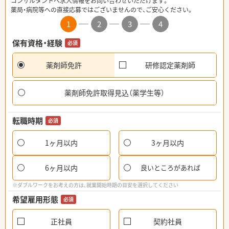
コンサルタントへ求人情報をお問い合わせいただけます。
薬局・病院等への直接応募ではございませんので、ご安心ください。
1
2
3
4
保有資格・経験
必須
薬剤師免許
研修認定薬剤師
薬剤師免許取得見込（薬学生等）
転職時期
必須
1ヶ月以内
3ヶ月以内
6ヶ月以内
良いところがあれば
※ダブルワークをお考えの方は、就業開始時期の目安を選択してください
希望雇用形態
必須
正社員
契約社員