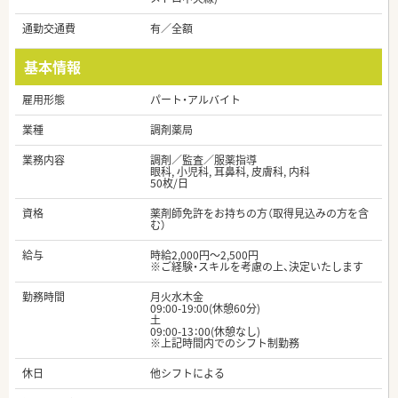
通勤交通費
有／全額
基本情報
雇用形態
パート・アルバイト
業種
調剤薬局
業務内容
調剤／監査／服薬指導
眼科, 小児科, 耳鼻科, 皮膚科, 内科
50枚/日
資格
薬剤師免許をお持ちの方（取得見込みの方を含
む）
給与
時給2,000円～2,500円
※ご経験・スキルを考慮の上、決定いたします
勤務時間
月火水木金
09:00-19:00(休憩60分)
土
09:00-13：00(休憩なし)
※上記時間内でのシフト制勤務
休日
他シフトによる