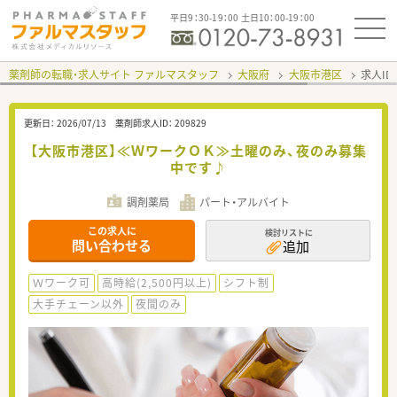
平日9：30-19：00 土日10：00-19：00
薬剤師の転職・求人サイト ファルマスタッフ
大阪府
大阪市港区
求人ID
更新日：
2026/07/13
薬剤師求人ID：
209829
【大阪市港区】≪ＷワークＯＫ≫土曜のみ、夜のみ募集
中です♪
調剤薬局
パート・アルバイト
この求人に
検討リストに
問い合わせる
追加
Ｗワーク可
高時給(2,500円以上)
シフト制
大手チェーン以外
夜間のみ