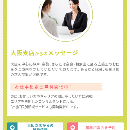
大阪支店
メッセージ
からの
大阪を中心に神戸・京都、さらには奈良・和歌山に至る広範囲のお仕
事をご案内をさせていただいております。あらゆる職種、就業形態
の求人提案が可能です。
お仕事相談会無料開催中！
更に、お忙しい方やキャリアの棚卸がしたい方に朗報!
エリアを熟知したコンサルタントによる、
“出張”個別相談サービスも同時開催中です。
大阪支店からの
無料相談会を予約
最新情報