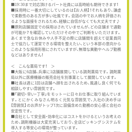
■19：30まで対応頂けるパート社員には高時給も期待できます！
■採用時に一番大切にしているのは【お人柄】！それもあり、謙虚
で柔軟性のある方が多い社風です。会話の中でお人柄を評価され
るような面接をされるため、経験に自信がなくても大丈夫です♪
■原則店舗固定での採用はされていませんが、どの店舗まで通勤
が可能か？を確認していただけその中でご判断をいただけます。
あくまで急なお休みや人手不足の際に店舗間を超えて従業員同
士で協力して運営できる環境を整えたい、という本部の意向から
このような採用形態にされていますが、無理な異動やヘルプ勤務
などはありません！
＜ こんな薬局です！ ＞
■大阪に6店舗、兵庫に1店舗展開している調剤薬局です。調剤薬
局以外に医療機器の販売会社を別事業として展開しています。
■社長は週に1回は店舗へ顔を出されるため、風通し良く何でも
相談しやすい雰囲気です。
■「親切・早い・丁寧」をモットーに日々お仕事に取り組んでいま
す。とにかくみなさん明るく元気な雰囲気で、入社の決め手は
【雰囲気】のお声がトップ！次に設備含めた勤務の安心感と会社の
安定性です。
■会社として安全面・効率化にはコストをかけるというお考えの
ため、調剤機器は大変充実しており、全店ピッキングシステムを
導入する等安心の環境が整っています。