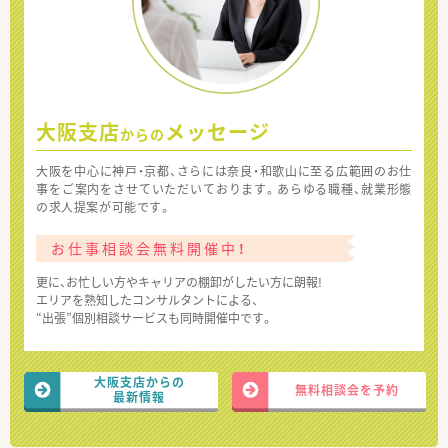
大阪支店
メッセージ
からの
大阪を中心に神戸・京都、さらには奈良・和歌山に至る広範囲のお仕
事をご案内をさせていただいております。あらゆる職種、就業形態
の求人提案が可能です。
お仕事相談会無料開催中！
更に、お忙しい方やキャリアの棚卸がしたい方に朗報!
エリアを熟知したコンサルタントによる、
“出張”個別相談サービスも同時開催中です。
大阪支店からの
無料相談会を予約
最新情報