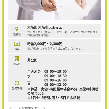
大阪府 大阪市天王寺区
谷町六丁目駅 (大阪メトロ谷町線)／谷町六丁目駅 (大阪メト
勤務地
ロ長堀鶴見緑地線)
時給2,000円～2,300円
※ご経験・スキルを考慮の上、決定いたします。
給与
非公開
法人名
月火木金 09：00～19：00
水 09：00～18：30
土 09：00～16：00
日 09：00～13：00
勤務時間
※休憩 実働6時間超の場合45分、実働8時間超
の場合60分
※1日4～8時間、週3～5日で応相談
＜ こんな募集です！ ＞