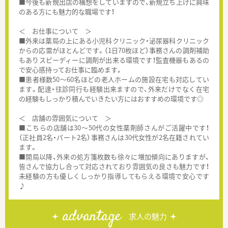
■今後も新規出店の構想をしていますので、新規立ち上げに興味
のある方にも魅力的な職場です！
＜ お仕事について ＞
■外来は薬局の上にある小児科クリニック・泌尿器科クリニック
からの応需がほとんどです。（1日70枚ほど）事務さんの調剤補助
もありスピーディーに調剤が出来る環境です！監査機器もあるの
で安心感持ってお仕事に臨めます。
■患者様数50～60名ほどの老人ホームの施設在宅も対応してい
ます。配達・往診同行も経験出来ますので、外来だけでなく在宅
の経験もしっかり積んでいきたい方にはおすすめの環境です◎
＜ 店舗の雰囲気について ＞
■こちらの店舗は30～50代の女性薬剤師さんがご活躍中です！
（正社員2名・パート2名）事務さんは30代女性が2名在籍されてい
ます。
■開局以降、外来の処方箋枚数も徐々に増加傾向にありますが、
皆さんで協力し合って対応されており雰囲気の良さも魅力です！
未経験の方も優しくしっかり指導してもらえる環境で安心です
♪
advantage
求人の魅力