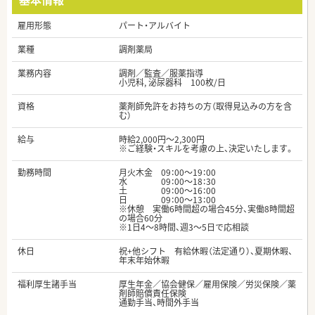
雇用形態
パート・アルバイト
業種
調剤薬局
業務内容
調剤／監査／服薬指導
小児科, 泌尿器科 100枚/日
資格
薬剤師免許をお持ちの方（取得見込みの方を含
む）
給与
時給2,000円～2,300円
※ご経験・スキルを考慮の上、決定いたします。
勤務時間
月火木金 09：00～19：00
水 09：00～18：30
土 09：00～16：00
日 09：00～13：00
※休憩 実働6時間超の場合45分、実働8時間超
の場合60分
※1日4～8時間、週3～5日で応相談
休日
祝+他シフト 有給休暇（法定通り）、夏期休暇、
年末年始休暇
福利厚生諸手当
厚生年金／協会健保／雇用保険／労災保険／薬
剤師賠償責任保険
通勤手当、時間外手当