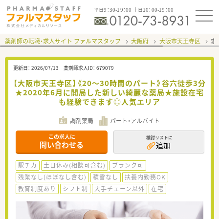
平日9：30-19：00 土日10：00-19：00
薬剤師の転職・求人サイト ファルマスタッフ
大阪府
大阪市天王寺区
求
更新日：
2026/07/13
薬剤師求人ID：
679079
【大阪市天王寺区】《20～30時間のパート》谷六徒歩3分
★2020年6月に開局した新しい綺麗な薬局★施設在宅
も経験できます◎人気エリア
調剤薬局
パート・アルバイト
この求人に
検討リストに
問い合わせる
追加
駅チカ
土日休み(相談可含む)
ブランク可
残業なし(ほぼなし含む)
積雪なし
扶養内勤務OK
教育制度あり
シフト制
大手チェーン以外
在宅